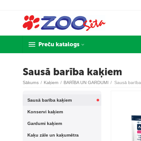
Preču katalogs
Sausā barība kaķiem
Sākums
/
Kaķiem
/
BARĪBA UN GARDUMI
/
Sausā barība
Sausā barība kaķiem
Konservi kaķiem
Gardumi kaķiem
Kaķu zāle un kaķumētra