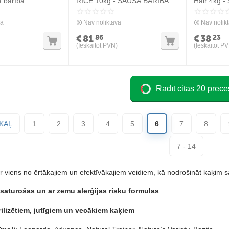
ā barība
RICE 10kg - SAUSĀ BARĪBA
Hair 4kg -
sterilizētiem
AR JĒRU UN RĪSIEM
garspalva
PIEAUGUŠIEM KAĶIEM
vā
Nav noliktavā
Nav nolik
€
81
€
38
86
23
(Ieskaitot PVN)
(Ieskaitot P
Rādīt citas 20 prece
KAĻ
1
2
3
4
5
6
7
8
7 - 14
r viens no ērtākajiem un efektīvākajiem veidiem, kā nodrošināt kaķim s
aturošas un ar zemu alerģijas risku formulas
rilizētiem, jutīgiem un vecākiem kaķiem