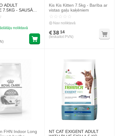
O ADULT
Kis Kis Kitten 7.5kg - Barība ar
E 7.5KG - SAUSĀ
vistas gaļu kaķēniem
AĶIEM AR LASI
Nav noliktavā
ādātāju noliktavā
€
38
14
(Ieskaitot PVN)
VN)
in FHN Indoor Long
NT CAT EXIGENT ADULT