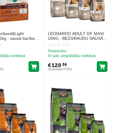
rilized&Light
LEONARDO ADULT GF MAXI
5kg - sausā barība
15KG - BEZGRAUDU SAUSĀ
erilizētiem kaķiem un
BARĪBA LIELO ŠĶIRŅU
lieko svaru
KAĶIEM
Pieejamība:
dātāju noliktavā
42 gab. piegādātāju noliktavā
€
120
36
VN)
(Ieskaitot PVN)