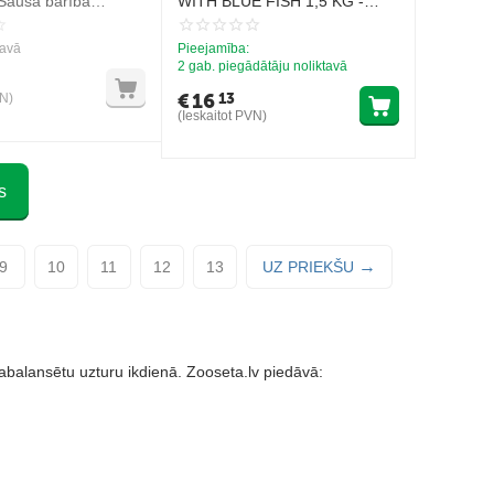
 Sausā barība
WITH BLUE FISH 1,5 KG -
iniem kaķiem
pilnvērtīga sausā barība ar
lufāru pieaugušiem kaķiem
tavā
Pieejamība:
2 gab. piegādātāju noliktavā
€
16
13
VN)
(Ieskaitot PVN)
s
9
10
11
12
13
UZ PRIEKŠU
abalansētu uzturu ikdienā. Zooseta.lv piedāvā: