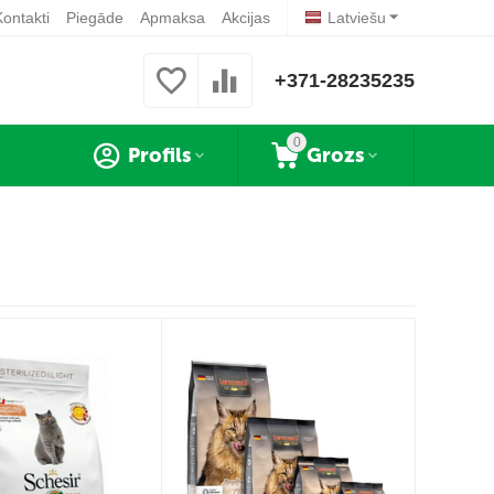
Kontakti
Piegāde
Apmaksa
Akcijas
Latviešu
+371-28235235
0
Profils
Grozs