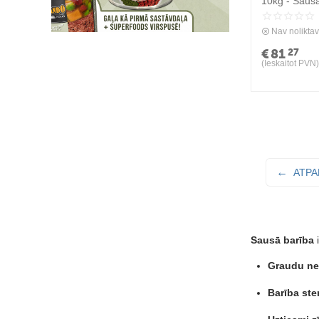
10kg - Saus
pieaugušiem 
kaķiem
Nav nolikta
€
81
27
(Ieskaitot PVN)
ATPA
Sausā barība
i
Graudu nes
Barība ste