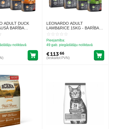
O ADULT DUCK
LEONARDO ADULT
AUSĀ BARĪBA
LAMB&RICE 15KG - BARĪBA
 PĪLI
KAĶIEM AR JĒRA GAĻU UN
RISIEM
Pieejamība:
ādātāju noliktavā
49 gab. piegādātāju noliktavā
€
113
66
VN)
(Ieskaitot PVN)