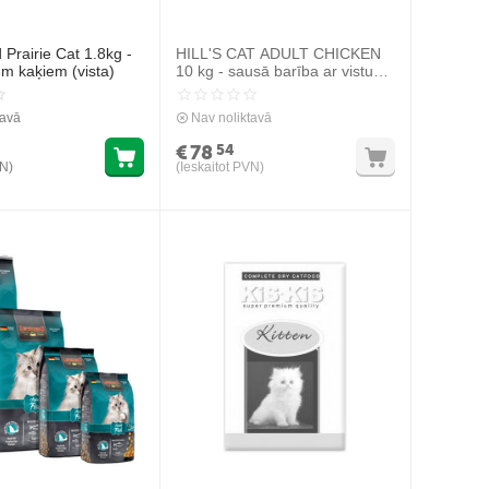
 Prairie Cat 1.8kg -
HILL'S CAT ADULT CHICKEN
m kaķiem (vista)
10 kg - sausā barība ar vistu
pieaugušiem kaķiem
tavā
Nav noliktavā
€
78
54
VN)
(Ieskaitot PVN)