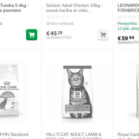
Tundra 5.4kg -
Schesir Adult Chicken 10kg -
LEONARD
es posmiem
sausā barība ar vistu
FISH&RIC
pieaugušiem kaķiem
BARĪBA K
vā
Nav noliktavā
Pieejamība:
12 gab. pieg
€
45
19
€
59
94
(Ieskaitot PVN)
(Ieskaitot P
FHN Sterilized
HILL'S CAT ADULT LAMB &
Royal Can