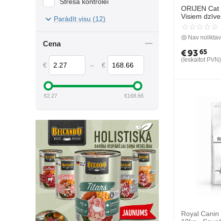
Stresa kontrolei
ORIJEN Cat 
Zivis
Visiem dzīv
Svara kontrolei
Parādīt visu (12)
Urīnceļu veselībai
Nav nolikta
Cena
€
93
65
(Ieskaitot PVN)
€
–
€
€
2.27
€
168.66
Royal Canin 