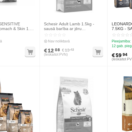
 SENSITIVE
Schesir Adult Lamb 1.5kg -
LEONARD
mach & Skin 1.5
sausā barība ar jēru
7.5KG - S
arība jūtīgiem
pieaugušiem kaķiem
KAĶIEM AR
 kaķiem
vā
Nav noliktavā
Pieejamība:
12 gab. pieg
€
12
08
€
13
43
€
59
94
(Ieskaitot PVN)
(Ieskaitot P