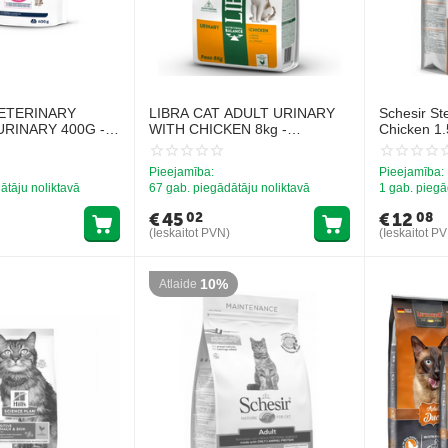
ETERINARY
LIBRA CAT ADULT URINARY
Schesir Ste
URINARY 400G -
WITH CHICKEN 8kg -
Chicken 1.
NCEĻU VESELĪBAI
pilnvērtīga sausa barība
ar vistu st
urīnceļu veselībai pieaugušiem
kaķiem ar 
Pieejamība:
Pieejamība:
kaķiem, ar vistu
ātāju noliktavā
67 gab. piegādātāju noliktavā
1 gab. piegā
€
45
€
12
02
08
(Ieskaitot PVN)
(Ieskaitot P
10%
Atlaide