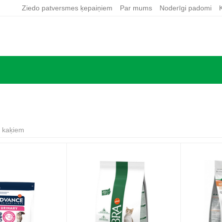
Ziedo patversmes ķepaiņiem
Par mums
Noderīgi padomi
 kaķiem