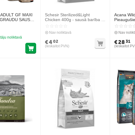
ADULT GF MAXI
Schesir Sterilized&Light
Acana Wild
EZGRAUDU SAUSĀ
Chicken 400g - sausā barība ar
Pieaugušie
LO ŠĶIRŅU
vistu sterilizētiem kaķiem un
kaķiem ar lieko svaru
Nav noliktavā
Nav nolik
tāju noliktavā
€
4
€
28
02
31
(Ieskaitot PVN)
(Ieskaitot P