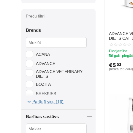
Preču filtri
Brends
ADVANCE V
DIETS CAT 
KAĶIEM URĪ
Pieejamība:
ACANA
56 gab. piegād
ADVANCE
€
5
53
(Ieskaitot PVN)
ADVANCE VETERINARY
DIETS
BOZITA
BREKKIES
Parādīt visu (16)
HILL'S
JOSERA
Barības sastāvs
JOSICAT
LEONARDO