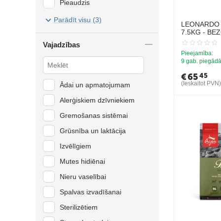
Pieaudzis
Mājputns
Seniors
Parādīt visu (3)
Mežacūkas gaļa
LEONARDO 
7.5KG - B
Mieži
BARĪBA LIE
Vajadzības
KAĶIEM
Paipalu gaļa
Pieejamība:
9 gab. piegādā
Pīles gaļa
€
65
45
Putnu gaļa
(Ieskaitot PVN)
Ādai un apmatojumam
Rīsi
Alerģiskiem dzīvniekiem
Sarkanā gaļa
Gremošanas sistēmai
Siļķe
Grūsnība un laktācija
Šķinķis
Izvēlīgiem
Tītara gaļa
Mutes hidiēnai
Tuncis
Nieru vaselībai
Vistas gaļa
Spalvas izvadīšanai
Ziemeļbriedis
Sterilizētiem
Zirņi