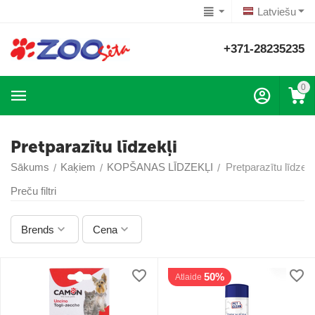
Latviešu
+371-28235235
0
Pretparazītu līdzekļi
Sākums
Kaķiem
KOPŠANAS LĪDZEKĻI
Pretparazītu līdzekļ
/
/
/
Preču filtri
Brends
Cena
50%
Atlaide