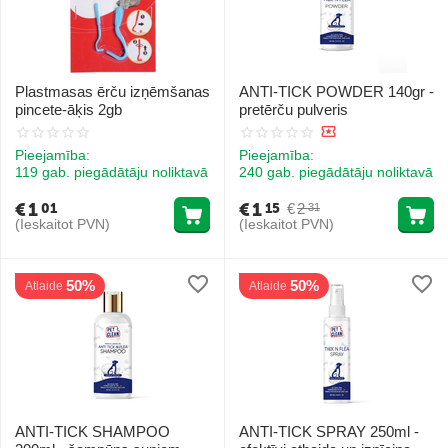
Plastmasas ērču izņēmšanas
ANTI-TICK POWDER 140gr -
pincete-āķis 2gb
pretērču pulveris
Pieejamība:
Pieejamība:
119 gab. piegādātāju noliktavā
240 gab. piegādātāju noliktavā
€
1
€
1
€
2
01
15
31
(Ieskaitot PVN)
(Ieskaitot PVN)
50%
50%
Atlaide
Atlaide
ANTI-TICK SHAMPOO
ANTI-TICK SPRAY 250ml -