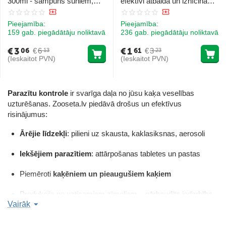
300ml - šampūns suniem,
efektīvi atbaida un iznīcina
kas paredzēts ērču, blusu un
ērces, blusas un citus
utu atbaidīšanai
parazītus
Pieejamība:
Pieejamība:
159 gab. piegādātāju noliktavā
236 gab. piegādātāju noliktavā
€
3
€
1
€
6
€
3
06
61
13
23
(Ieskaitot PVN)
(Ieskaitot PVN)
Parazītu kontrole
ir svarīga daļa no jūsu kaķa veselības
uzturēšanas. Zooseta.lv piedāvā drošus un efektīvus
risinājumus:
Ārējie līdzekļi
: pilieni uz skausta, kaklasiksnas, aerosoli
Iekšējiem parazītiem
: attārpošanas tabletes un pastas
Piemēroti
kaķēniem un pieaugušiem kaķiem
Produkcija no uzticamiem zīmoliem – pārbaudīta iedarbība
Vairāk
Rūpējieties par sava mīluļa aizsardzību visa gada garumā –
izvēlieties pretparazītu aizsardzību Zooseta.lv!