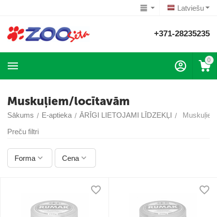
Latviešu
+371-28235235
0
Muskuļiem/locītavām
Sākums
E-aptieka
ĀRĪGI LIETOJAMI LĪDZEKĻI
Muskuļiem
/
/
/
Preču filtri
Forma
Cena