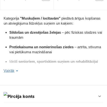
Kategorija
"Muskuļiem / locītavām"
piedāvā ārīgus kopšanas
un atvieglojuma līdzekļus suņiem un kaķiem:
Sildošas un dzesējošas želejas
– pēc fiziskas slodzes vai
traumām
Pretiekaisuma un nomierinošas ziedes
– artrīta, stīvuma
vai pietūkuma mazināšanai
Ideāli
senioriem, sportiskiem suņiem un rehabilitācijai
Vairāk
Līdzekļi ar
arniku, mentolu, MSM un ēteriskajām eļļām
Piemēroti ikdienas lietošanai vai kā papildinājums ārstēšanai
Palīdzi savam mīlulim kustēties viegli – bez sāpēm un
diskomforta.
Pircēja konts