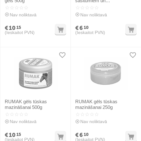
gēls 500g
sasitumiem un
saspiedumiem 250g
Nav noliktavā
Nav noliktavā
€
10
€
6
15
10
(Ieskaitot PVN)
(Ieskaitot PVN)
RUMAK gēls tūskas
RUMAK gēls tūskas
mazināšanai 500g
mazināšanai 250g
Nav noliktavā
Nav noliktavā
€
10
€
6
15
10
(Ieskaitot PVN)
(Ieskaitot PVN)