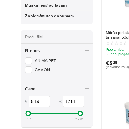
Muskuļiem/locītavām
Zobiem/mutes dobumam
Mitrās pirks
Preču filtri
tīrīšanai 50g
Pieejamība:
Brends
59 gab. piegād
ANIMA PET
€
5
19
(Ieskaitot PVN)
CAMON
Cena
€
–
€
€
5.19
€
12.81