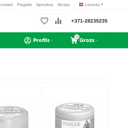
Kontakti
Piegāde
Apmaksa
Akcijas
Latviešu
+371-28235235
0
Profils
Grozs