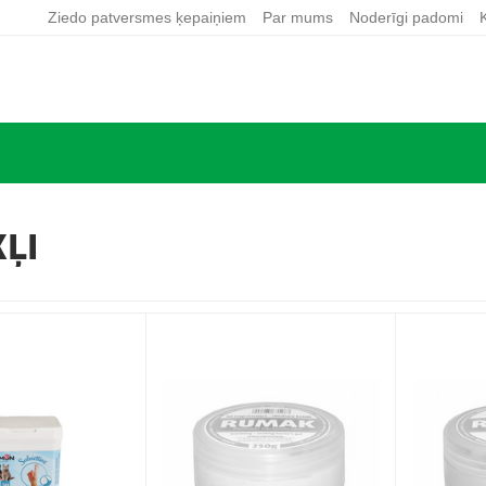
Ziedo patversmes ķepaiņiem
Par mums
Noderīgi padomi
KĻI