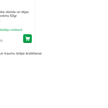
nka oksīda un tējas
 krēms 50gr
ādātāju noliktavā
VN)
un traumu ārējai ārstēšanai: