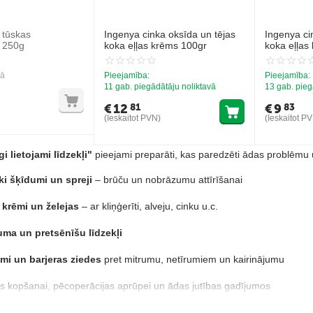
tūskas
Ingenya cinka oksīda un tējas
Ingenya ci
 250g
koka eļļas krēms 100gr
koka eļļas
vā
Pieejamība:
Pieejamība:
11 gab. piegādātāju noliktavā
13 gab. pieg
€
12
€
9
81
83
(Ieskaitot PVN)
(Ieskaitot P
gi lietojami līdzekļi"
pieejami preparāti, kas paredzēti ādas problēmu 
ki šķīdumi un spreji
– brūču un nobrāzumu attīrīšanai
 krēmi un želejas
– ar kliņģerīti, alveju, cinku u.c.
uma un pretsēnīšu līdzekļi
mi un barjeras ziedes
pret mitrumu, netīrumiem un kairinājumu
as kopšanai, pēcoperācijas aprūpei un ādas jutības gadījumos
vs atbalsts mīluļa ādai – mājas aptieciņā vienmēr pa rokai.