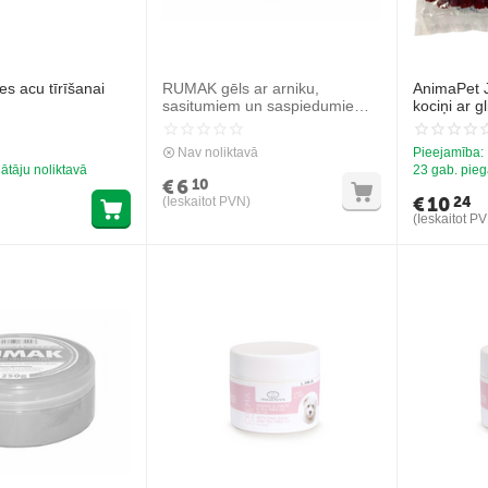
es acu tīrīšanai
RUMAK gēls ar arniku,
AnimaPet 
sasitumiem un saspiedumiem
kociņi ar 
250g
500 g - pa
zobu attīro
Nav noliktavā
Pieejamība:
ātāju noliktavā
23 gab. pieg
€
6
10
€
10
24
(Ieskaitot PVN)
(Ieskaitot P