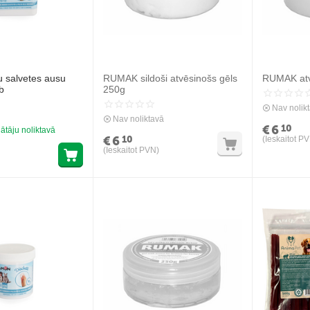
tu salvetes ausu
RUMAK sildoši atvēsinošs gēls
RUMAK atv
b
250g
Nav nolik
Nav noliktavā
€
6
10
ātāju noliktavā
€
6
10
(Ieskaitot P
(Ieskaitot PVN)