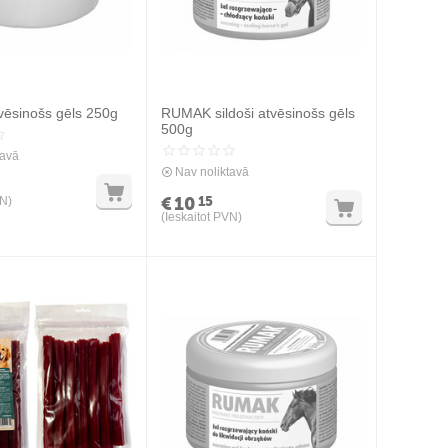
ēsinošs gēls 250g
RUMAK sildoši atvēsinošs gēls
500g
tavā
Nav noliktavā
€
10
15
VN)
(Ieskaitot PVN)