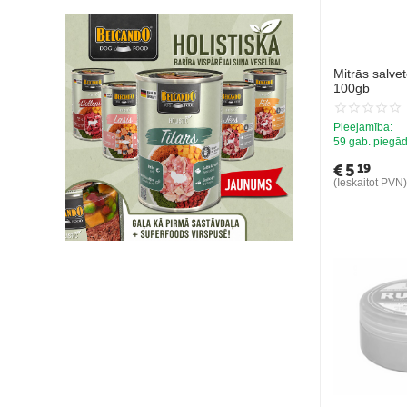
Mitrās salvet
100gb
Pieejamība:
59 gab. piegād
€
5
19
(Ieskaitot PVN)