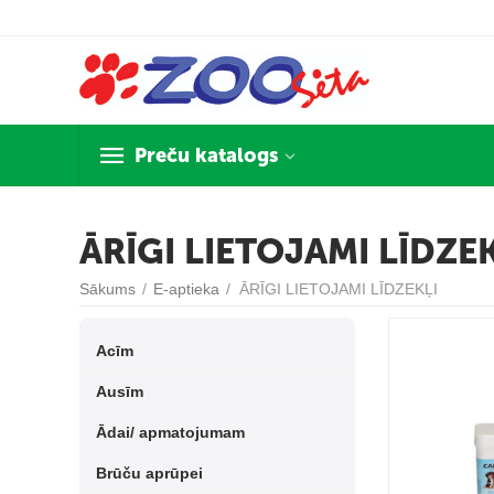
Preču katalogs
ĀRĪGI LIETOJAMI LĪDZE
Sākums
/
E-aptieka
/
ĀRĪGI LIETOJAMI LĪDZEKĻI
Acīm
Ausīm
Ādai/ apmatojumam
Brūču aprūpei