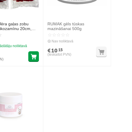
Jēra gaļas zobu
RUMAK gēls tūskas
glikozamīnu 20cm,
mazināšanai 500g
pildbarība suņiem,
šie kociņi
Nav noliktavā
ādātāju noliktavā
€
10
15
(Ieskaitot PVN)
VN)