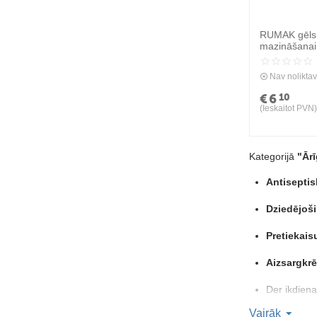
RUMAK gēls 
mazināšanai
Nav nolikta
€
6
10
(Ieskaitot PVN)
Kategorijā
"Ārī
Antiseptis
Dziedējoši
Pretiekais
Aizsargkrē
Der ikdien
Vairāk
Drošs un efektī