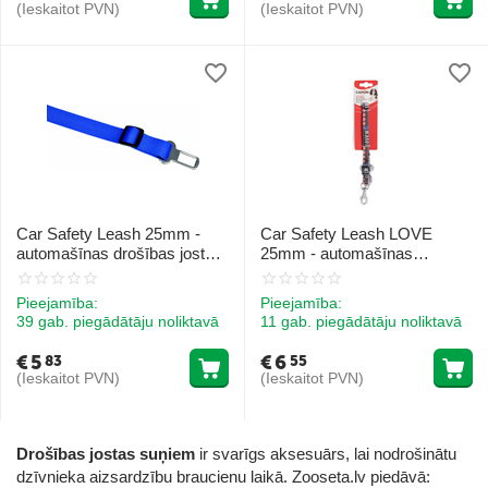
(Ieskaitot PVN)
(Ieskaitot PVN)
Car Safety Leash 25mm -
Car Safety Leash LOVE
automašīnas drošības josta,
25mm - automašīnas
platums 25mm 1gab. ZĪLS
drošības josta, platums
25mm 1gab.
Pieejamība:
Pieejamība:
39 gab. piegādātāju noliktavā
11 gab. piegādātāju noliktavā
€
5
€
6
83
55
(Ieskaitot PVN)
(Ieskaitot PVN)
Drošības jostas suņiem
ir svarīgs aksesuārs, lai nodrošinātu
dzīvnieka aizsardzību braucienu laikā. Zooseta.lv piedāvā: