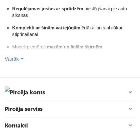
Regulējamas jostas ar sprādzēm
pieslēgšanai pie auto
siksnas
Komplekti ar šinām vai iejūgām
ērtākai un stabilākai
stiprināšanai
Modeļi piemēroti
mazām un lielām šķirnēm
Vairāk
Droši, testēti un ērti produkti ikdienas lietošanai
Brauciet kopā ar savu suni mierīgi un atbildīgi – izvēlieties
drošības jostu Zooseta.lv!
Pircēja konts
Pircēja serviss
Kontakti