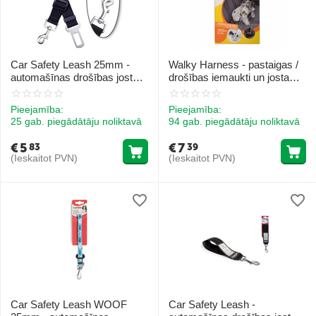
Car Safety Leash 25mm -
Walky Harness - pastaigas /
automašīnas drošības josta,
drošības iemaukti un josta
platums 25mm 1gab. MELNS
izm. S 30/60cm
Pieejamība:
Pieejamība:
25 gab. piegādātāju noliktavā
94 gab. piegādātāju noliktavā
€
5
€
7
83
39
(Ieskaitot PVN)
(Ieskaitot PVN)
Car Safety Leash WOOF
Car Safety Leash -