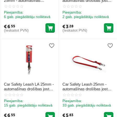
25mm - automašīnas
automašīnas drošības josta,
drošības josta, platums
45 x 1700mm
25mm
Pieejamība:
Pieejamība:
6 gab. piegādātāju noliktavā
2 gab. piegādātāju noliktavā
€
6
€
3
55
28
(Ieskaitot PVN)
(Ieskaitot PVN)
Car Safety Leash LA 25mm -
Car Safety Leash 25mm -
automašīnas drošības josta,
automašīnas drošības josta,
platums 25mm 1gab.
platums 25mm SARKANS
Pieejamība:
Pieejamība:
15 gab. piegādātāju noliktavā
33 gab. piegādātāju noliktavā
€
6
€
5
55
83