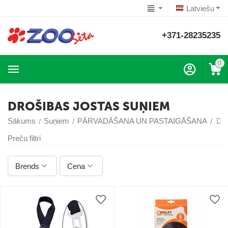
Latviešu
+371-28235235
0
DROŠIBAS JOSTAS SUŅIEM
Sākums
Suņiem
PĀRVADĀŠANA UN PASTAIGĀŠANA
DR
/
/
/
Preču filtri
Brends
Cena