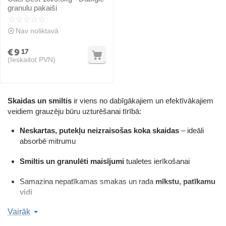
granulu pakaiši
Nav noliktavā
€
9
17
(Ieskaitot PVN)
Skaidas un smiltis
ir viens no dabīgākajiem un efektīvākajiem
veidiem grauzēju būru uzturēšanai tīrībā:
Neskartas, putekļu neizraisošas koka skaidas
– ideāli
absorbē mitrumu
Smiltis un granulēti maisījumi
tualetes ierīkošanai
Samazina nepatīkamas smakas un rada
mīkstu, patīkamu
vidi
Vairāk
Drošas trušiem, jūrascūciņām, žurkām, šinšilām u.c.