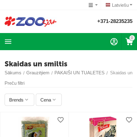
Latviešu
+371-28235235
0
Skaidas un smiltis
Sākums
Grauzējiem
PAKAIŠI UN TUALETES
Skaidas un sm
/
/
/
Preču filtri
Brends
Cena