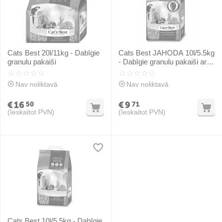
Cats Best 20l/11kg - Dabīgie
Cats Best JAHODA 10l/5.5kg
granulu pakaiši
- Dabīgie granulu pakaiši ar
zemenes smaržu
dzīvniekiem
Nav noliktavā
Nav noliktavā
€
16
€
9
50
71
(Ieskaitot PVN)
(Ieskaitot PVN)
Cats Best 10l/5.5kg - Dabīgie