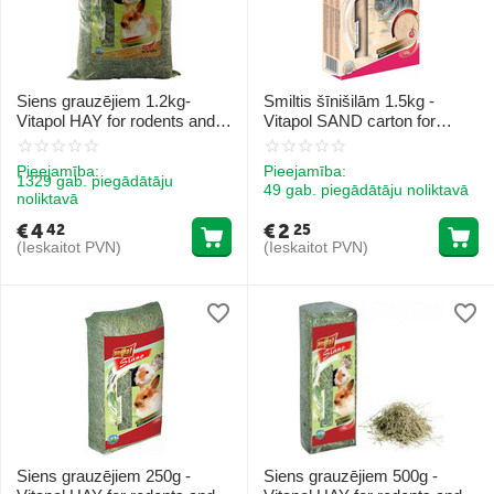
Siens grauzējiem 1.2kg-
Smiltis šīnišilām 1.5kg -
Vitapol HAY for rodents and
Vitapol SAND carton for
rabbit
chinchilla
Pieejamība:
Pieejamība:
1329 gab. piegādātāju
49 gab. piegādātāju noliktavā
noliktavā
€
4
€
2
42
25
(Ieskaitot PVN)
(Ieskaitot PVN)
Siens grauzējiem 250g -
Siens grauzējiem 500g -