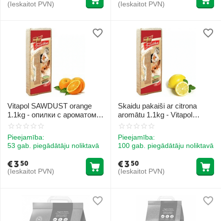
(Ieskaitot PVN)
(Ieskaitot PVN)
Vitapol SAWDUST orange
Skaidu pakaiši ar citrona
1.1kg - опилки с ароматом
aromātu 1.1kg - Vitapol
апельсина для грызунов
SAWDUST lemon
Pieejamība:
Pieejamība:
53 gab. piegādātāju noliktavā
100 gab. piegādātāju noliktavā
€
3
€
3
50
50
(Ieskaitot PVN)
(Ieskaitot PVN)