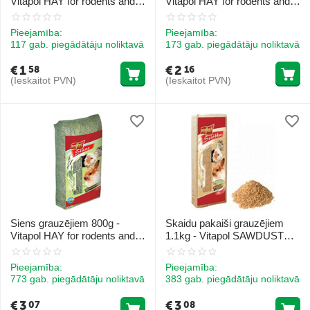
Vitapol HAY for rodents and
Vitapol HAY for rodents and
rabbit
rabbit
Pieejamība:
Pieejamība:
117 gab. piegādātāju noliktavā
173 gab. piegādātāju noliktavā
€
1
€
2
58
16
(Ieskaitot PVN)
(Ieskaitot PVN)
Siens grauzējiem 800g -
Skaidu pakaiši grauzējiem
Vitapol HAY for rodents and
1.1kg - Vitapol SAWDUST
rabbit
natural
Pieejamība:
Pieejamība:
773 gab. piegādātāju noliktavā
383 gab. piegādātāju noliktavā
€
3
€
3
07
08