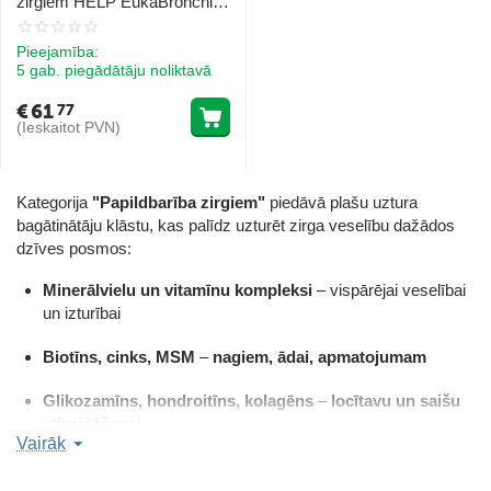
zirgiem HELP EukaBronchial
1 L
Pieejamība:
5 gab. piegādātāju noliktavā
€
61
77
(Ieskaitot PVN)
Kategorija
"Papildbarība zirgiem"
piedāvā plašu uztura
bagātinātāju klāstu, kas palīdz uzturēt zirga veselību dažādos
dzīves posmos:
Minerālvielu un vitamīnu kompleksi
– vispārējai veselībai
un izturībai
Biotīns, cinks, MSM
–
nagiem, ādai, apmatojumam
Glikozamīns, hondroitīns, kolagēns
–
locītavu un saišu
stiprināšanai
Vairāk
Prebiotikas, probiotikas un raugs
–
gremošanas
uzlabošanai