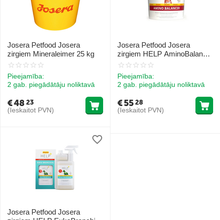
Josera Petfood Josera
Josera Petfood Josera
zirgiem Mineraleimer 25 kg
zirgiem HELP AminoBalancer
4 kg
Pieejamība:
Pieejamība:
2 gab. piegādātāju noliktavā
2 gab. piegādātāju noliktavā
€
48
€
55
23
28
(Ieskaitot PVN)
(Ieskaitot PVN)
Josera Petfood Josera