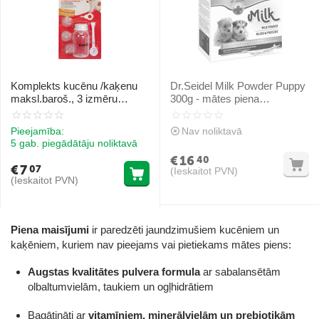
Komplekts kucēnu /kaķenu
Dr.Seidel Milk Powder Puppy
maksl.baroš., 3 izmēru
300g - mātes piena
knupīši, pudele 150ml
aizvietotājs kucēniem
Pieejamība:
Nav noliktavā
5 gab. piegādātāju noliktavā
€
16
40
€
7
07
(Ieskaitot PVN)
(Ieskaitot PVN)
Piena maisījumi
ir paredzēti jaundzimušiem kucēniem un
kaķēniem, kuriem nav pieejams vai pietiekams mātes piens:
Augstas kvalitātes pulvera formula
ar sabalansētām
olbaltumvielām, taukiem un ogļhidrātiem
Bagātināti ar
vitamīniem, minerālvielām un prebiotikām