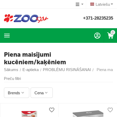
Latviešu
+371-28235235
0
Piena maisījumi
kucēniem/kaķēniem
Sākums
E-aptieka
PROBLĒMU RISINĀŠANAI
Piena maisī
/
/
/
Preču filtri
Brends
Cena