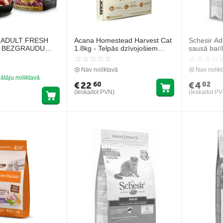
ADULT FRESH
Acana Homestead Harvest Cat
Schesir Ad
- BEZGRAUDU
1.8kg - Telpās dzīvojošiem
sausā barī
ĪBA KAĶIEM AR
kaķiem ar vistu un tītaru
pieauguši
Nav noliktavā
Nav nolik
ātāju noliktavā
€
22
€
4
60
02
(Ieskaitot PVN)
(Ieskaitot P