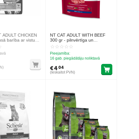
AT ADULT CHICKEN
NT CAT ADULT WITH BEEF
usā barība ar vistu
300 gr - pilnvērtīga un
em kaķiem
sabalansēta barība
pieaugušiem kaķiem no 1 gada
tavā
Pieejamība:
vecuma, ar liellopu gaļu
16 gab. piegādātāju noliktavā
€
4
04
VN)
(Ieskaitot PVN)