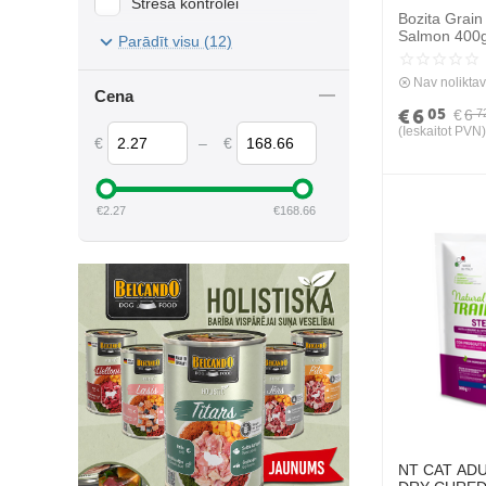
Stresa kontrolei
Bozita Grain
Zirņi
Salmon 400g
Svara kontrolei
Parādīt visu (12)
sausā barība
Zivis
Urīnceļu veselībai
kaķiem
Nav nolikta
Cena
€
6
05
€
6
7
(Ieskaitot PVN)
€
–
€
€
2.27
€
168.66
NT CAT ADU