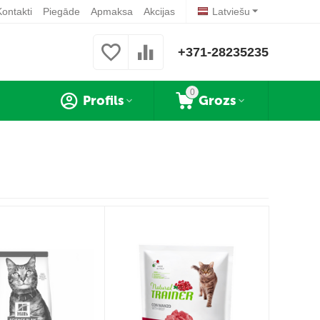
Kontakti
Piegāde
Apmaksa
Akcijas
Latviešu
+371-28235235
0
Profils
Grozs