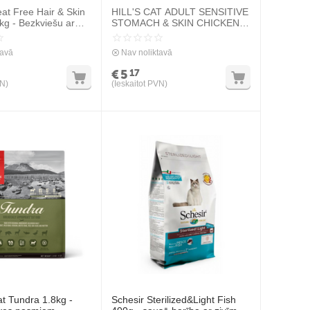
at Free Hair & Skin
HILL'S CAT ADULT SENSITIVE
g - Bezkviešu ar
STOMACH & SKIN CHICKEN
, spalvai un ādai
300G - SAUSĀ BARĪBA AR
VISTU PIEAUGUŠIEM
tavā
Nav noliktavā
JUTĪGIEM KAĶIEM
€
5
17
VN)
(Ieskaitot PVN)
t Tundra 1.8kg -
Schesir Sterilized&Light Fish