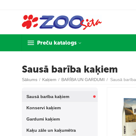
Preču katalogs
Sausā barība kaķiem
Sākums
/
Kaķiem
/
BARĪBA UN GARDUMI
/
Sausā barība
Sausā barība kaķiem
Konservi kaķiem
Gardumi kaķiem
Kaķu zāle un kaķumētra