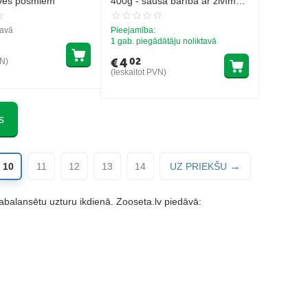
īves posmiem
400g - sausā barība ar zivīm
sterilizētiem kaķiem un kaķiem
ar lieko svaru
tavā
Pieejamība:
1 gab. piegādātāju noliktavā
€
4
02
VN)
(Ieskaitot PVN)
s
10
11
12
13
14
UZ PRIEKŠU
abalansētu uzturu ikdienā. Zooseta.lv piedāvā: