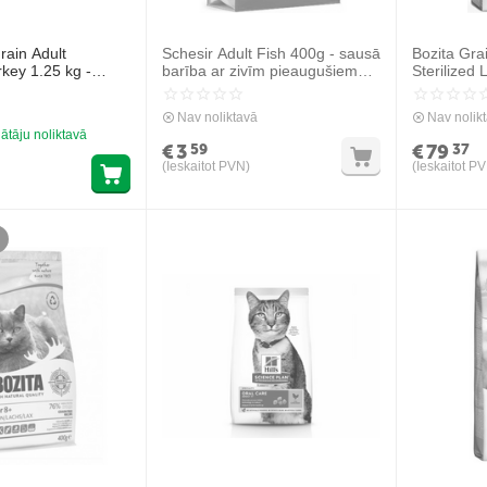
rain Adult
Schesir Adult Fish 400g - sausā
Bozita Gra
rkey 1.25 kg -
barība ar zivīm pieaugušiem
Sterilized
bezgraudu barība
kaķiem
sterilizēti
sterilizētiem
Nav noliktavā
Nav nolik
tara gaļu
ātāju noliktavā
€
3
€
79
59
37
(Ieskaitot PVN)
(Ieskaitot P