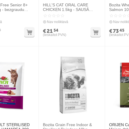
 Free Senior 8+
HILL'S CAT ORAL CARE
Bozita Whe
 - bezgraudu
CHICKEN 1.5kg - SAUSĀ
Salmon 10k
 ar lasi veciem
BARĪBA AR VISTU
lasi kaķiem
PIEAUGUŠIEM KAĶIEM
vā
Nav noliktavā
Nav nolik
€
21
€
73
54
45
2
(Ieskaitot PVN)
(Ieskaitot P
LT STERILISED
Bozita Grain Free Indoor &
ORIJEN Ca