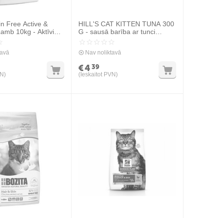
in Free Active &
HILL'S CAT KITTEN TUNA 300
 Lamb 10kg - Aktīviem
G - sausā barība ar tunci
em kaķiem
kaķēniem
tavā
Nav noliktavā
€
4
39
VN)
(Ieskaitot PVN)