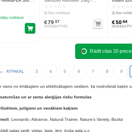
 HAM&PEA 300 gr
Sterilized Reindeer 10kg -
Visiem dz
a un sabalansēta
Bezgraudu ar ziemeļbriedi
izētiem
sterilizētiem kaķiem
Nav noliktavā
Nav nolik
 kaķiem no 1 gada
ātāju noliktavā
€
79
€
50
37
64
(Ieskaitot PVN)
(Ieskaitot P
Rādīt citas 20 prece
ATPAKAĻ
3
4
5
6
7
8
9
r viens no ērtākajiem un efektīvākajiem veidiem, kā nodrošināt kaķim s
aturošas un ar zemu alerģijas risku formulas
rilizētiem, jutīgiem un vecākiem kaķiem
īmoli
: Leonardo, Advance, Natural Trainer, Nature’s Variety, Bozita
ādi gaļas veidi: vistas, lasis, jērs, truša gaļa u.c.