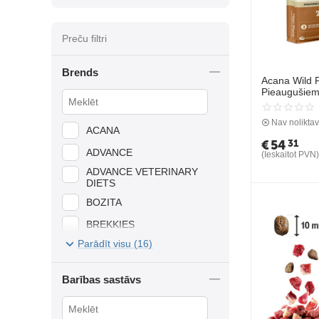
Preču filtri
Brends
Acana Wild P
Pieaugušiem 
Nav nolikta
ACANA
€
54
31
ADVANCE
(Ieskaitot PVN)
ADVANCE VETERINARY
DIETS
BOZITA
BREKKIES
Parādīt visu (16)
HILL'S
JOSERA
Barības sastāvs
JOSICAT
LEONARDO