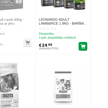
ult Lamb 400g -
LEONARDO ADULT
ba ar jēru
LAMB&RICE 1.8KG - BARĪBA
em kaķiem
KAĶIEM AR JĒRA GAĻU UN
RISIEM
tavā
Pieejamība:
3 gab. piegādātāju noliktavā
€
24
46
VN)
(Ieskaitot PVN)