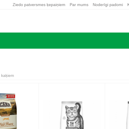
Ziedo patversmes ķepaiņiem
Par mums
Noderīgi padomi
 kaķiem