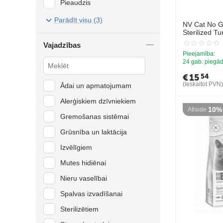
Pieaudzis
Lufārs
Seniors
Parādīt visu (3)
Mājputns
NV Cat No G
Sterilized Tu
Mežacūkas gaļa
pilnvērtīga 
Vajadzības
pieaugušiem 
Mieži
Pieejamība:
kaķiem, ar tī
24 gab. piegād
Paipalu gaļa
€
15
54
Pīles gaļa
(Ieskaitot PVN)
Ādai un apmatojumam
Putnu gaļa
Alerģiskiem dzīvniekiem
10%
Atlaide
Rīsi
Gremošanas sistēmai
Sarkanā gaļa
Grūsnība un laktācija
Siļķe
Izvēlīgiem
Šķinķis
Mutes hidiēnai
Tītara gaļa
Nieru vaselībai
Tuncis
Spalvas izvadīšanai
Vistas gaļa
Sterilizētiem
Ziemeļbriedis