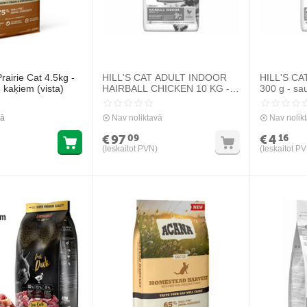
rairie Cat 4.5kg -
HILL'S CAT ADULT INDOOR
HILL'S C
kaķiem (vista)
HAIRBALL CHICKEN 10 KG -
300 g - sa
SAUSĀ BARĪBA AR VISTU
pieauguši
SPALVAS IZVADĪŠANAI
vā
Nav noliktavā
Nav nolik
ISTABAS KAĶIEM
€
97
€
4
09
16
(Ieskaitot PVN)
(Ieskaitot P