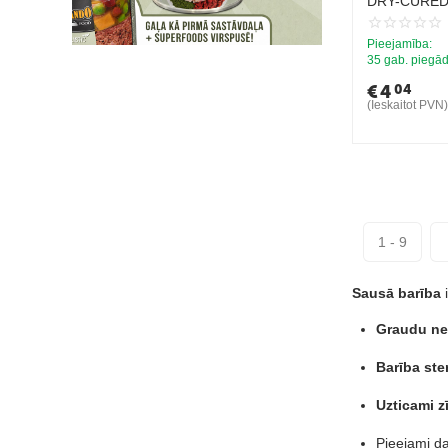
DRY-CURED
- pilnvērtīg
barība steril
Pieejamība:
pieaugušiem
35 gab. piegād
vecuma
€
4
04
(Ieskaitot PVN)
1 - 9
Sausā barība
i
Graudu nes
Barība ste
Uzticami z
Pieejami daž