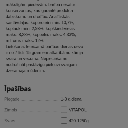
mākslīgām piedevām: barība nesatur
konservantus, kas garantē produkta
dabiskumu un drošību. Analītiskās
sastāvdaļas: kopproteīni min. 10,7%,
koptauki min. 2,93%, kopšķiedrvielas
maks. 8,28%, koppelni: maks. 4,33%,
mitrums maks. 12%.
Lietošana: Ieteicamā barības dienas deva
ir no 7 līdz 15 gramiem atkarībā no kāmja
svara un vecuma. Nepieciešams
nodrošināt pastāvīgu piekļuvi svaigam
dzeramajam ūdenim.
Īpašības
Piegāde
1-3 d.diena
Zīmols
VITAPOL
Svars
420-1250g