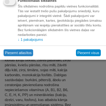
Funkcionālās sīkdatnes
Apraksts
Šīs sīkdatnes nodrošina papildu vietnes funkcionalitāti.
Tās var iestatīt trešo pušu pakalpojumu sniedzēji, kuru
Vitapol PREMIUM for HAMSTER 900 g —
pakalpojumi ir integrēti vietnē. Šādi pakalpojumi var
pilnvērtīga barība sabalansētai kāmju
ietvert, piemēram, kartes, ģeolokāciju piegādes izmaksu
barošanai. Sastāvs: kvieši, mieži, kviešu
aprēķinam vai iespēju pierakstīties ar sociālo tīklu kontu.
Bez funkcionālajām sīkdatnēm šīs vietnes daļas var
klijas, kviešu milti, kukurūzas klijas,
nedarboties pareizi.
kukurūzas milti, saulespuķu milti, sojas
↓
1
pakalpojums
pupiņu sēnalas, kukurūza, kukurūzas
pārslas, lobītas auzas, svītrainas
saulespuķu sēklas, linsēklas, žāvēti
Pieņemt atlasītos
Pieņemt visus
burkāni, žāvētas ceratonijas, zemesrieksti,
lobītas ķirbju sēklas, žāvēti pastinaki, zirņu
pārslas, kviešu pārslas, rīsu milti, žāvēti
diļļu kāti, zirņi, timiāns, sojas milti, kalcija
karbonāts, monokalcija fosfāts. Dabīgas
sastāvdaļas: burkāni, pētersīļi, ābolu un
ceratonijas pievienošana nodrošina
nepieciešamos vitamīnus (A, B1, B2, B6,
C, E, H, K, PP) un minerālvielas (kalciju,
dzelzi, varu, fosforu), kas atbalsta kāmja
imūnsistēmu un gremošanas sistēmu. Bez