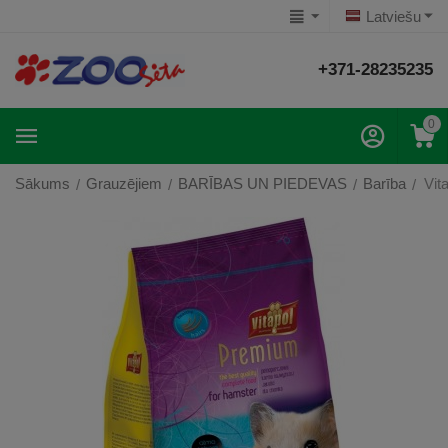
Latviešu
+371-28235235
0
Sākums
Grauzējiem
BARĪBAS UN PIEDEVAS
Barība
Vit
/
/
/
/