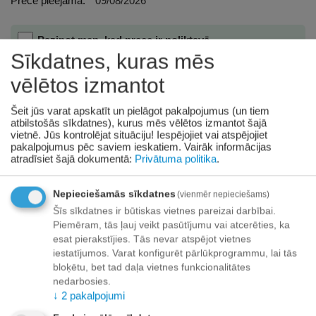
Prece pieejama:
09/08/2026
Paziņot man, kad prece ir noliktavā
Sīkdatnes, kuras mēs
Pievienot vēlmju sarakstam
vēlētos izmantot
Piegāde
Šeit jūs varat apskatīt un pielāgot pakalpojumus (un tiem
atbilstošās sīkdatnes), kurus mēs vēlētos izmantot šajā
vietnē. Jūs kontrolējat situāciju! Iespējojiet vai atspējojiet
Preču izsniegšanas punktos -
bezmaksas!
pakalpojumus pēc saviem ieskatiem.
Vairāk informācijas
Līdz dzīvokļa durvīm no 35.00 eur bezmaksas!
atradīsiet šajā dokumentā:
Privātuma politika
.
Līdz 34.99 EUR piegādes maksa:
Venipak kurjers - 3.90 EUR
Nepieciešamās sīkdatnes
(vienmēr nepieciešams)
Omniva pakomāts - 3.20 EUR
Šīs sīkdatnes ir būtiskas vietnes pareizai darbībai.
Piemēram, tās ļauj veikt pasūtījumu vai atcerēties, ka
esat pierakstījies. Tās nevar atspējot vietnes
iestatījumos. Varat konfigurēt pārlūkprogrammu, lai tās
bloķētu, bet tad daļa vietnes funkcionalitātes
Apmaksa
nedarbosies.
↓
2
pakalpojumi