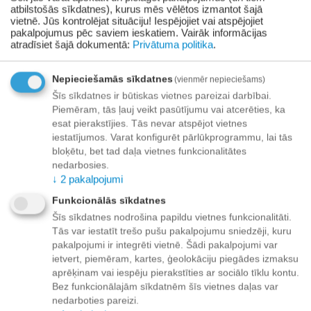
atbilstošās sīkdatnes), kurus mēs vēlētos izmantot šajā
+
−
vietnē. Jūs kontrolējat situāciju! Iespējojiet vai atspējojiet
Grozā
pakalpojumus pēc saviem ieskatiem.
Vairāk informācijas
atradīsiet šajā dokumentā:
Privātuma politika
.
Pievienot vēlmju sarakstam
Nepieciešamās sīkdatnes
(vienmēr nepieciešams)
Piegāde
Šīs sīkdatnes ir būtiskas vietnes pareizai darbībai.
Piemēram, tās ļauj veikt pasūtījumu vai atcerēties, ka
Preču izsniegšanas punktos -
bezmaksas!
esat pierakstījies. Tās nevar atspējot vietnes
Līdz dzīvokļa durvīm no 35.00 eur bezmaksas!
iestatījumos. Varat konfigurēt pārlūkprogrammu, lai tās
Līdz 34.99 EUR piegādes maksa:
bloķētu, bet tad daļa vietnes funkcionalitātes
nedarbosies.
Venipak kurjers - 3.90 EUR
↓
2
pakalpojumi
Omniva pakomāts - 3.20 EUR
Funkcionālās sīkdatnes
Šīs sīkdatnes nodrošina papildu vietnes funkcionalitāti.
Tās var iestatīt trešo pušu pakalpojumu sniedzēji, kuru
pakalpojumi ir integrēti vietnē. Šādi pakalpojumi var
Apmaksa
ietvert, piemēram, kartes, ģeolokāciju piegādes izmaksu
aprēķinam vai iespēju pierakstīties ar sociālo tīklu kontu.
Bez funkcionālajām sīkdatnēm šīs vietnes daļas var
nedarboties pareizi.