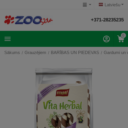
Latviešu
+371-28235235
0
Sākums
Grauzējiem
BARĪBAS UN PIEDEVAS
Gardumi un v
/
/
/