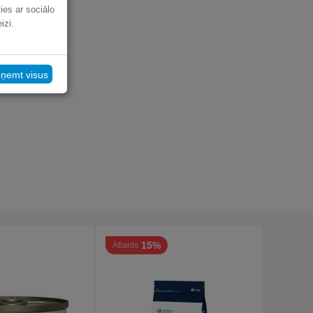
ies ar sociālo
izi.
eņemt visus
15%
Atlaide