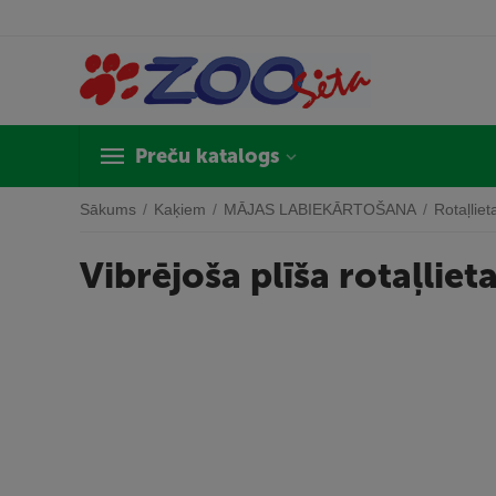
Preču katalogs
Sākums
/
Kaķiem
/
MĀJAS LABIEKĀRTOŠANA
/
Rotaļliet
Vibrējoša plīša rotaļlie