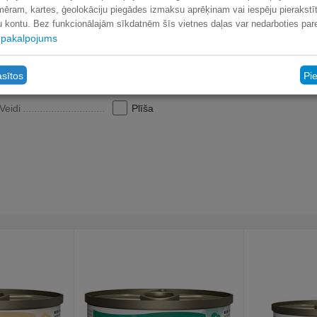
mēram, kartes, ģeolokāciju piegādes izmaksu aprēķinam vai iespēju pierakstīt
lu kontu. Bez funkcionālajām sīkdatnēm šīs vietnes daļas var nedarboties pare
pakalpojums
asītos
Pi
Veidi
Plīša