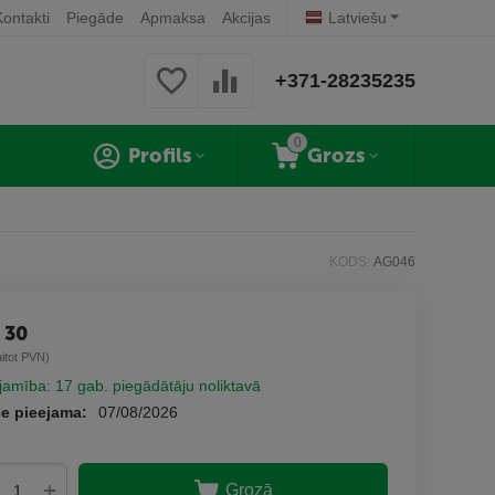
Kontakti
Piegāde
Apmaksa
Akcijas
Latviešu
+371-28235235
0
Profils
Grozs
KODS:
AG046
3
30
aitot PVN)
jamība:
17 gab. piegādātāju noliktavā
e pieejama:
07/08/2026
+
Grozā