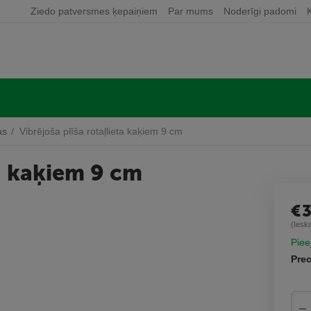
Ziedo patversmes ķepaiņiem
Par mums
Noderīgi padomi
as
/
Vibrējoša plīša rotaļlieta kaķiem 9 cm
ta kaķiem 9 cm
€
(Iesk
Piee
Prec
−