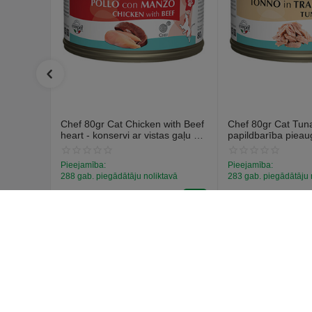
Chef 80gr Cat Chicken with Beef
Chef 80gr Cat Tuna 
heart - konservi ar vistas gaļu un
papildbarība piea
liellopa sirdim
kaķiem, konservi ar
Pieejamība:
Pieejamība:
288 gab. piegādātāju noliktavā
283 gab. piegādātāju 
€
1
€
1
59
59
(Ieskaitot PVN)
(Ieskaitot PVN)
Pircēja 