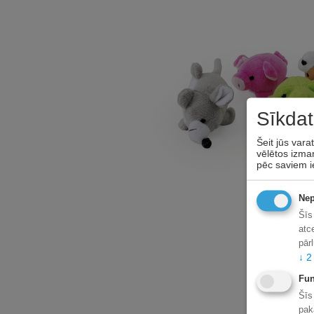
Sīkdat
Šeit jūs vara
vēlētos izman
pēc saviem i
Nep
Šīs
atc
pār
↓
2
Fun
Šīs
pak