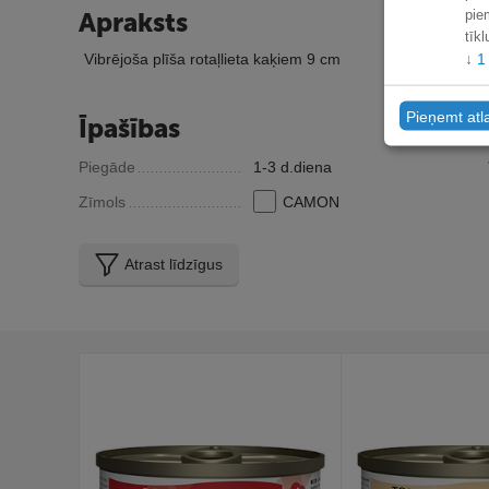
Apraksts
pie
tīk
↓
1
Vibrējoša plīša rotaļlieta kaķiem 9 cm
Pieņemt atl
Īpašības
Piegāde
1-3 d.diena
Zīmols
CAMON
Atrast līdzīgus