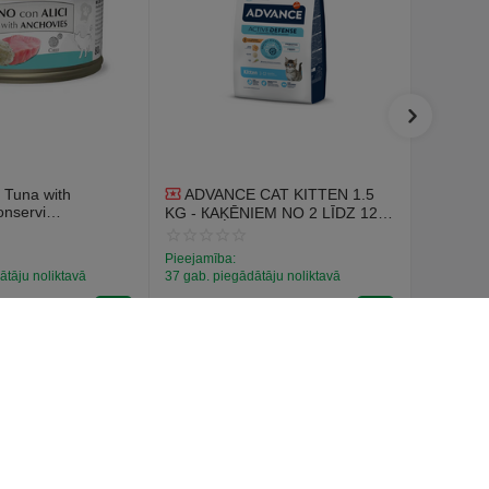
 Tuna with
ADVANCE CAT KITTEN 1.5
BELCAN
onservi
- MAZU 
KG - КAĶĒNIEM NO 2 LĪDZ 12
aķiem, ar tunci un
SUŅIEM
MENEŠIEM (VISTA UN RĪSI)
AKTIVIT
Pieejamība:
Pieejamīb
SENIOR
ātāju noliktavā
37 gab. piegādātāju noliktavā
4 gab. pie
€
13
€
22
16
49
€
15
48
(Ieskaitot PVN)
(Ieskaitot
Kontakti