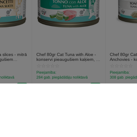
slices - mitrā
Chef 80gr Cat Tuna with Aloe -
Chef 80gr Cat
ugušiem
konservi pieaugušiem kaķiem, ar
Anchovies - k
 tunci
tunci un alveju.
pieaugušiem k
anšoviem.
Pieejamība:
Pieejamība:
noliktavā
284 gab. piegādātāju noliktavā
308 gab. piegād
€
1
€
1
59
59
(Ieskaitot PVN)
(Ieskaitot PVN)
konts
Pircēja serviss