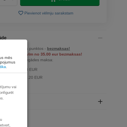
Pievienot vēlmju sarakstam
āde
ču izsniegšanas punktos -
bezmaksas!
z dzīvokļa durvīm no 35.00 eur bezmaksas!
rus mēs
z 34.99 EUR piegādes maksa:
alpojumus
tika
.
ak kurjers - 3.90 EUR
a pakomāts - 3.20 EUR
ūtījumu vai
onfigurēt
es.
aksa
šu
etvert,