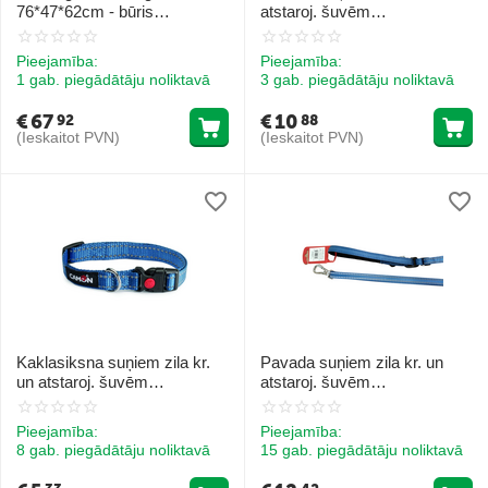
76*47*62cm - būris
atstaroj. šuvēm
automašīnai
15x1200/2000mm
Pieejamība:
Pieejamība:
1 gab. piegādātāju noliktavā
3 gab. piegādātāju noliktavā
€
67
€
10
92
88
(Ieskaitot PVN)
(Ieskaitot PVN)
Kaklasiksna suņiem zila kr.
Pavada suņiem zila kr. un
un atstaroj. šuvēm
atstaroj. šuvēm
25mmx42/65cm
20x1200/2000mm
Pieejamība:
Pieejamība:
8 gab. piegādātāju noliktavā
15 gab. piegādātāju noliktavā