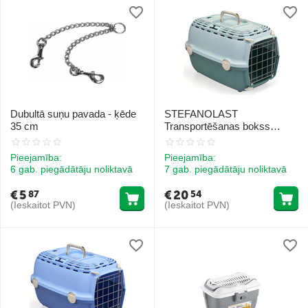
Dubultā suņu pavada - ķēde
STEFANOLAST
35 cm
Transportēšanas bokss
HORIZON 1 metāla durvis
(angļu zaļš/gaiši zaļi-zils)
Pieejamība:
Pieejamība:
6 gab. piegādātāju noliktavā
7 gab. piegādātāju noliktavā
€
5
€
20
87
54
(Ieskaitot PVN)
(Ieskaitot PVN)