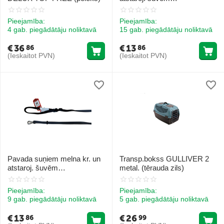
25x1200/2000mm
Pieejamība:
Pieejamība:
4 gab. piegādātāju noliktavā
15 gab. piegādātāju noliktavā
€
36
€
13
86
86
(Ieskaitot PVN)
(Ieskaitot PVN)
Pavada suņiem melna kr. un
Transp.bokss GULLIVER 2
atstaroj. šuvēm
metal. (tērauda zils)
25x1200/2000mm
Pieejamība:
Pieejamība:
9 gab. piegādātāju noliktavā
5 gab. piegādātāju noliktavā
€
13
€
26
86
99