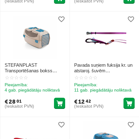
(Ieskaitot PVN)
(Ieskaitot PVN)
STEFANPLAST
Pavada suņiem fuksija kr. un
Transportēšanas bokss
atstaroj. šuvēm
GULLIVER 3 plast. durvis
20x1200/2000mm
(debeszils) cm 61x40x38h
Pieejamība:
Pieejamība:
4 gab. piegādātāju noliktavā
11 gab. piegādātāju noliktavā
€
28
€
12
01
42
(Ieskaitot PVN)
(Ieskaitot PVN)