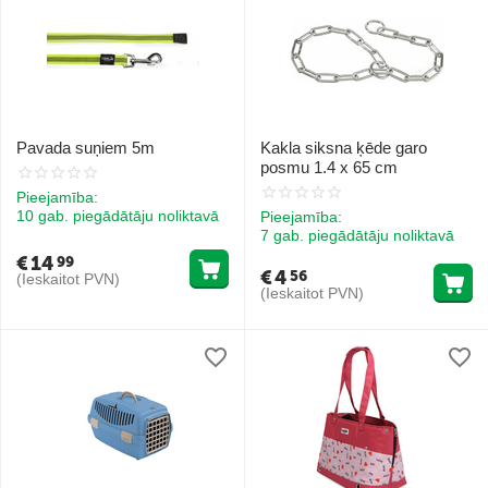
Pavada suņiem 5m
Kakla siksna ķēde garo
posmu 1.4 x 65 cm
Pieejamība:
10 gab. piegādātāju noliktavā
Pieejamība:
7 gab. piegādātāju noliktavā
€
14
99
€
4
56
(Ieskaitot PVN)
(Ieskaitot PVN)