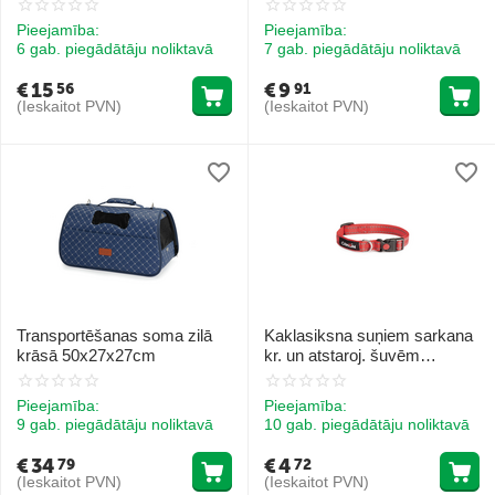
pelēks)
Pieejamība:
Pieejamība:
6 gab. piegādātāju noliktavā
7 gab. piegādātāju noliktavā
€
15
€
9
56
91
(Ieskaitot PVN)
(Ieskaitot PVN)
Transportēšanas soma zilā
Kaklasiksna suņiem sarkana
krāsā 50x27x27сm
kr. un atstaroj. šuvēm
20mmx33/53cm
Pieejamība:
Pieejamība:
9 gab. piegādātāju noliktavā
10 gab. piegādātāju noliktavā
€
34
€
4
79
72
(Ieskaitot PVN)
(Ieskaitot PVN)