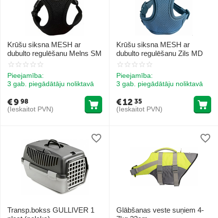
Krūšu siksna MESH ar
Krūšu siksna MESH ar
dubulto regulēšanu Melns SM
dubulto regulēšanu Zils MD
Pieejamība:
Pieejamība:
3 gab. piegādātāju noliktavā
3 gab. piegādātāju noliktavā
€
9
€
12
98
35
(Ieskaitot PVN)
(Ieskaitot PVN)
Transp.bokss GULLIVER 1
Glābšanas veste suņiem 4-