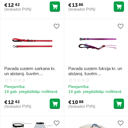
€
12
€
13
42
86
(Ieskaitot PVN)
(Ieskaitot PVN)
Pavada suņiem sarkana kr.
Pavada suņiem fuksija kr. un
un atstaroj. šuvēm
atstaroj. šuvēm
20x1200/2000mm
15x1200/2000mm
Pieejamība:
Pieejamība:
14 gab. piegādātāju noliktavā
14 gab. piegādātāju noliktavā
€
12
€
10
42
88
(Ieskaitot PVN)
(Ieskaitot PVN)