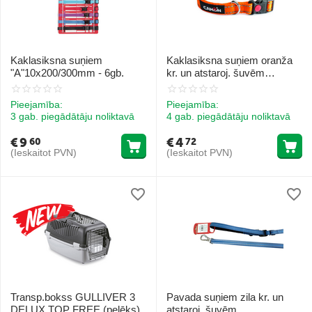
Kaklasiksna suņiem
Kaklasiksna suņiem oranža
"A"10x200/300mm - 6gb.
kr. un atstaroj. šuvēm
20mmx33/53cm
Pieejamība:
Pieejamība:
3 gab. piegādātāju noliktavā
4 gab. piegādātāju noliktavā
€
9
€
4
60
72
(Ieskaitot PVN)
(Ieskaitot PVN)
Transp.bokss GULLIVER 3
Pavada suņiem zila kr. un
DELUX TOP FREE (pelēks)
atstaroj. šuvēm