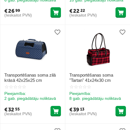
€
26
€
22
99
22
(Ieskaitot PVN)
(Ieskaitot PVN)
Transportēšanas soma zilā
Transportēšanas soma
krāsā 42x25x25 cm
"Tartan" 41x24x30 cm
Pieejamība:
Pieejamība:
2 gab. piegādātāju noliktavā
8 gab. piegādātāju noliktavā
€
32
€
39
55
13
(Ieskaitot PVN)
(Ieskaitot PVN)