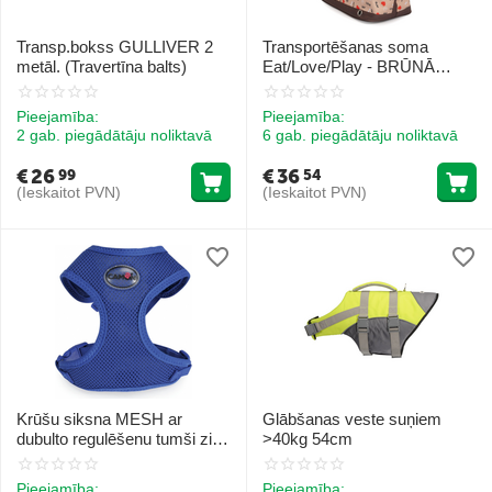
Transp.bokss GULLIVER 2
Transportēšanas soma
metāl. (Travertīna balts)
Eat/Love/Play - BRŪNĀ
krāsā 42x21x27 cm
Pieejamība:
Pieejamība:
2 gab. piegādātāju noliktavā
6 gab. piegādātāju noliktavā
€
26
€
36
99
54
(Ieskaitot PVN)
(Ieskaitot PVN)
Krūšu siksna MESH ar
Glābšanas veste suņiem
dubulto regulēšenu tumši zils
>40kg 54cm
M
Pieejamība:
Pieejamība: