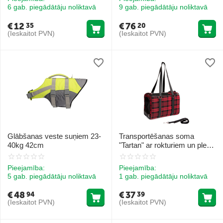
6 gab. piegādātāju noliktavā
9 gab. piegādātāju noliktavā
€
12
€
76
35
20
(Ieskaitot PVN)
(Ieskaitot PVN)
Glābšanas veste suņiem 23-
Transportēšanas soma
40kg 42cm
"Tartan" ar rokturiem un plecu
siksnu 42x23.5x29 cm
Pieejamība:
Pieejamība:
5 gab. piegādātāju noliktavā
1 gab. piegādātāju noliktavā
€
48
€
37
94
39
(Ieskaitot PVN)
(Ieskaitot PVN)