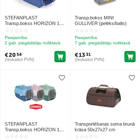
STEFANPLAST
Transp.bokss MINI
Transp.bokss HORIZON 1
GULLIVER (pelēks/balts)
metāla durvis (pastēļazils/
zils)), izmēri cm 48 x 32 x
Pieejamība:
Pieejamība:
30h
2 gab. piegādātāju noliktavā
7 gab. piegādātāju noliktavā
€
20
€
13
54
31
(Ieskaitot PVN)
(Ieskaitot PVN)
STEFANPLAST
Transportēšanas soma brunā
Transp.bokss HORIZON 1
krāsa 50x27x27 cm
plast. durvis (pasteļzilā/zilā)