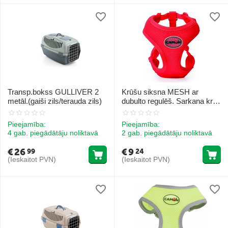
Transp.bokss GULLIVER 2
Krūšu siksna MESH ar
metāl.(gaiši zils/terauda zils)
dubulto regulēš. Sarkana kr.
XS
Pieejamība:
Pieejamība:
4 gab. piegādātāju noliktavā
2 gab. piegādātāju noliktavā
€
26
€
9
99
24
(Ieskaitot PVN)
(Ieskaitot PVN)