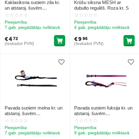
Kaklasiksna suņiem zila kr.
Krūšu siksna MESH ar
un atstaroj. šuvēm
dubulto regulēš. Roza kr. S
20mmx33/53cm
Pieejamība:
Pieejamība:
7 gab. piegādātāju noliktavā
4 gab. piegādātāju noliktavā
€
4
€
9
72
86
(Ieskaitot PVN)
(Ieskaitot PVN)
Pavada suņiem melna kr. un
Pavada suņiem fuksija kr. un
atstaroj. šuvēm
atstaroj. šuvēm
20x1200/2000mm
25x1200/2000mm
Pieejamība:
Pieejamība:
7 gab. piegādātāju noliktavā
9 gab. piegādātāju noliktavā