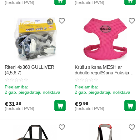
(Ieskaitot PVN)
(Ieskaitot PVN)
Riteņi 4x360 GULLIVER
Krūšu siksna MESH ar
(4,5,6,7)
dubulto regulēšanu Fuksija
SM
Pieejamība:
Pieejamība:
2 gab. piegādātāju noliktavā
2 gab. piegādātāju noliktavā
€
31
€
9
38
98
(Ieskaitot PVN)
(Ieskaitot PVN)