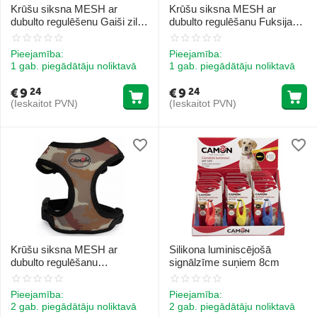
Krūšu siksna MESH ar
Krūšu siksna MESH ar
dubulto regulēšenu Gaiši zilā
dubulto regulēšanu Fuksija
XS
XS
Pieejamība:
Pieejamība:
1 gab. piegādātāju noliktavā
1 gab. piegādātāju noliktavā
€
9
€
9
24
24
(Ieskaitot PVN)
(Ieskaitot PVN)
Krūšu siksna MESH ar
Silikona luminiscējošā
dubulto regulēšanu
signālzīme suņiem 8cm
Kamuflāža XS
Pieejamība:
Pieejamība:
2 gab. piegādātāju noliktavā
2 gab. piegādātāju noliktavā