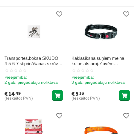
Transportēš.boksa SKUDO
Kaklasiksna suņiem melna
4-5-6-7 stiprināšanas skrūvju
kr. un atstaroj. šuvēm
komplekts
25mmx42/65cm
Pieejamība:
Pieejamība:
2 gab. piegādātāju noliktavā
3 gab. piegādātāju noliktavā
€
14
€
5
49
33
(Ieskaitot PVN)
(Ieskaitot PVN)