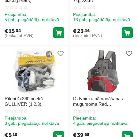
plast.(peleks)
7kg 23cm
Pieejamība:
Pieejamība:
5 gab. piegādātāju noliktavā
13 gab. piegādātāju noliktavā
€
15
€
23
04
46
(Ieskaitot PVN)
(Ieskaitot PVN)
Riteņi 4x360 priekš
Dzīvnieku pārvadāšanas
GULLIVER (1,2,3)
mugursoma Red
30x20x43cm
Pieejamība:
Pieejamība:
8 gab. piegādātāju noliktavā
4 gab. piegādātāju noliktavā
€
5
€
39
10
68