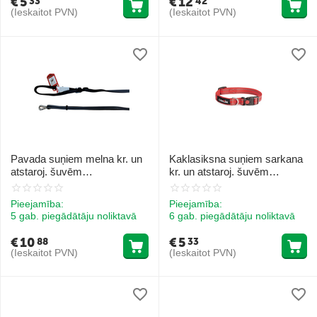
€
5
€
12
33
42
(Ieskaitot PVN)
(Ieskaitot PVN)
Pavada suņiem melna kr. un
Kaklasiksna suņiem sarkana
atstaroj. šuvēm
kr. un atstaroj. šuvēm
15x1200/2000mm
25mmx42/68cm
Pieejamība:
Pieejamība:
5 gab. piegādātāju noliktavā
6 gab. piegādātāju noliktavā
€
10
€
5
88
33
(Ieskaitot PVN)
(Ieskaitot PVN)