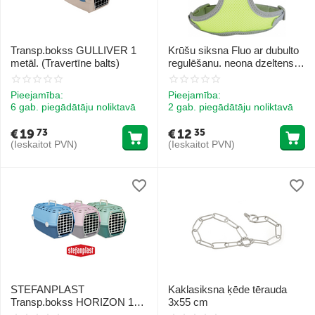
Transp.bokss GULLIVER 1
Krūšu siksna Fluo ar dubulto
metāl. (Travertīnе balts)
regulēšanu. neona dzeltens
(kakls 35,krūtis 40-52) MD
Pieejamība:
Pieejamība:
6 gab. piegādātāju noliktavā
2 gab. piegādātāju noliktavā
€
19
€
12
73
35
(Ieskaitot PVN)
(Ieskaitot PVN)
STEFANPLAST
Kaklasiksna ķēde tērauda
Transp.bokss HORIZON 1
3x55 cm
plast.durvis (roza/gaiši