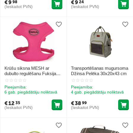
€
9
€
9
98
24
(Ieskaitot PVN)
(Ieskaitot PVN)
Krūšu siksna MESH ar
Transportēšanas mugursoma
dubulto regulēšanu Fuksija
Džinsa Pelēka 30x20x43 cm
MD
Pieejamība:
Pieejamība:
6 gab. piegādātāju noliktavā
4 gab. piegādātāju noliktavā
€
12
€
38
35
99
(Ieskaitot PVN)
(Ieskaitot PVN)