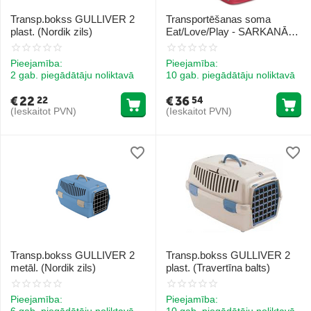
Transp.bokss GULLIVER 2
Transportēšanas soma
plast. (Nordik zils)
Eat/Love/Play - SARKANĀ
krāsā 42x21x27 cm
Pieejamība:
Pieejamība:
2 gab. piegādātāju noliktavā
10 gab. piegādātāju noliktavā
€
22
€
36
22
54
(Ieskaitot PVN)
(Ieskaitot PVN)
Transp.bokss GULLIVER 2
Transp.bokss GULLIVER 2
metāl. (Nordik zils)
plast. (Travertīna balts)
Pieejamība:
Pieejamība:
6 gab. piegādātāju noliktavā
10 gab. piegādātāju noliktavā