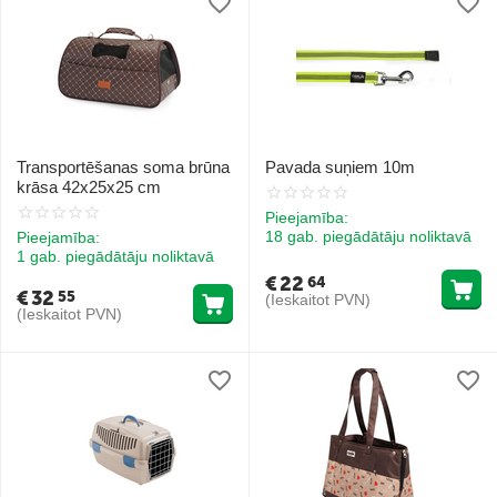
Transportēšanas soma brūna
Pavada suņiem 10m
krāsa 42x25x25 cm
Pieejamība:
18 gab. piegādātāju noliktavā
Pieejamība:
1 gab. piegādātāju noliktavā
€
22
64
€
32
55
(Ieskaitot PVN)
(Ieskaitot PVN)