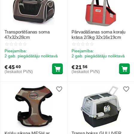
Transportēšanas soma
Pārvadāšanas soma koraļu
47x32x28cm
krāsa 2/3kg 32x16x19cm
Pieejamība:
Pieejamība:
2 gab. piegādātāju noliktavā
2 gab. piegādātāju noliktavā
€
45
€
21
40
56
(Ieskaitot PVN)
(Ieskaitot PVN)
Krūšu siksna MESH ar
Transp.bokss GULLIVER