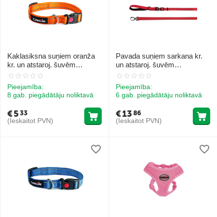
Kaklasiksna suņiem oranža
Pavada suņiem sarkana kr.
kr. un atstaroj. šuvēm
un atstaroj. šuvēm
25mmx42/65cm
25x1200/2000mm
Pieejamība:
Pieejamība:
8 gab. piegādātāju noliktavā
6 gab. piegādātāju noliktavā
€
5
€
13
33
86
(Ieskaitot PVN)
(Ieskaitot PVN)