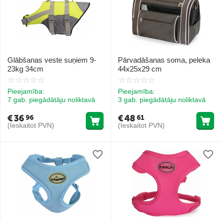
Glābšanas veste suņiem 9-
Pārvadāšanas soma, peleka
23kg 34cm
44x25x29 cm
Pieejamība:
Pieejamība:
7 gab. piegādātāju noliktavā
3 gab. piegādātāju noliktavā
€
36
€
48
96
61
(Ieskaitot PVN)
(Ieskaitot PVN)