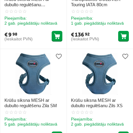
dubulto regulēšanu
Touring IATA 80cm
Kamuflāža SM
Pieejamība:
Pieejamība:
2 gab. piegādātāju noliktavā
1 gab. piegādātāju noliktavā
€
9
€
136
98
92
(Ieskaitot PVN)
(Ieskaitot PVN)
Krūšu siksna MESH ar
Krūšu siksna MESH ar
dubulto regulēšenu Zila SM
dubulto regulēšanu Zils XS
Pieejamība:
Pieejamība:
5 gab. piegādātāju noliktavā
2 gab. piegādātāju noliktavā