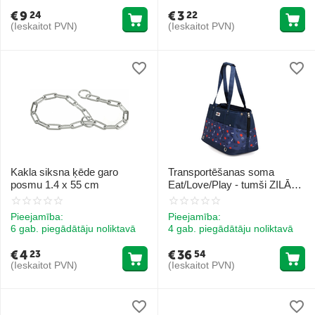
€
9
€
3
24
22
(Ieskaitot PVN)
(Ieskaitot PVN)
Kakla siksna ķēde garo
Transportēšanas soma
posmu 1.4 x 55 cm
Eat/Love/Play - tumši ZILĀ
krāsā 42x21x27 cm
Pieejamība:
Pieejamība:
6 gab. piegādātāju noliktavā
4 gab. piegādātāju noliktavā
€
4
€
36
23
54
(Ieskaitot PVN)
(Ieskaitot PVN)