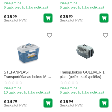
Pieejamība:
Pieejamība:
6 gab. piegādātāju noliktavā
6 gab. piegādātāju noliktavā
€
15
€
35
56
85
(Ieskaitot PVN)
(Ieskaitot PVN)
STEFANPLAST
Transp.bokss GULLIVER 1
Transportēšanas bokss MIDI
plast (pelēki-zaļš /pelēks)
GULLIVER (debeszils/balts)
cm 45x33x33h
Pieejamība:
Pieejamība:
10 gab. piegādātāju noliktavā
6 gab. piegādātāju noliktavā
€
14
€
15
78
04
(Ieskaitot PVN)
(Ieskaitot PVN)