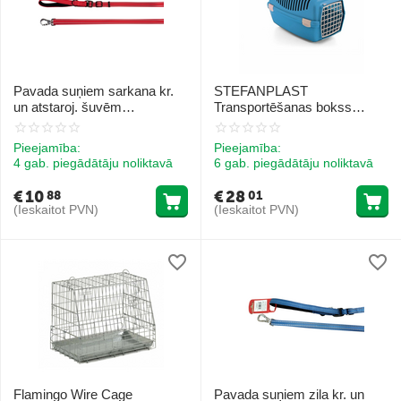
Pavada suņiem sarkana kr.
STEFANPLAST
un atstaroj. šuvēm
Transportēšanas bokss
15x1200/2000mm
GULLIVER 3 plast. durvis
(debeszils) cm 61x40x38h
Pieejamība:
Pieejamība:
4 gab. piegādātāju noliktavā
6 gab. piegādātāju noliktavā
€
10
€
28
88
01
(Ieskaitot PVN)
(Ieskaitot PVN)
Flamingo Wire Cage
Pavada suņiem zila kr. un