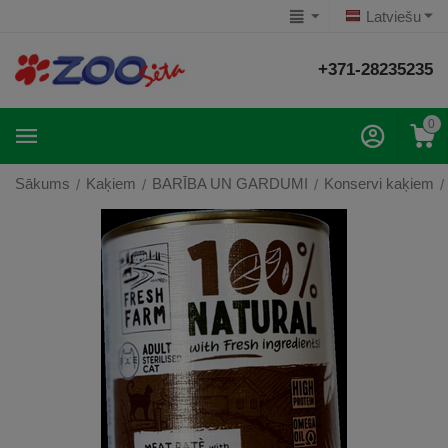
Latviešu
+371-28235235
0
Sākums
Kaķiem
BARĪBA UN GARDUMI
Konservi kaķiem
/
/
/
/