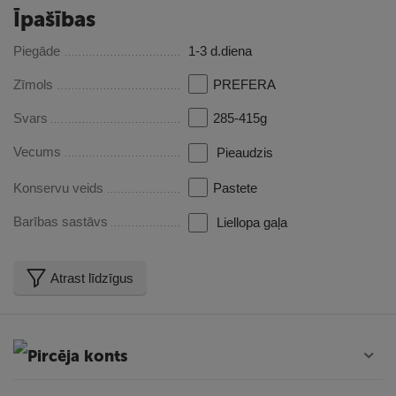
Īpašības
Piegāde
1-3 d.diena
Zīmols
PREFERA
Svars
285-415g
Vecums
Pieaudzis
Konservu veids
Pastete
Barības sastāvs
Liellopa gaļa
Atrast līdzīgus
Pircēja konts