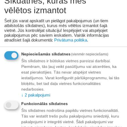
Sīkdatnes, kuras mēs
Prece pieejama:
10/08/2026
vēlētos izmantot
+
−
Grozā
Šeit jūs varat apskatīt un pielāgot pakalpojumus (un tiem
atbilstošās sīkdatnes), kurus mēs vēlētos izmantot šajā
vietnē. Jūs kontrolējat situāciju! Iespējojiet vai atspējojiet
Pievienot vēlmju sarakstam
pakalpojumus pēc saviem ieskatiem.
Vairāk informācijas
atradīsiet šajā dokumentā:
Privātuma politika
.
Piegāde
Nepieciešamās sīkdatnes
(vienmēr nepieciešams)
Preču izsniegšanas punktos -
bezmaksas!
Šīs sīkdatnes ir būtiskas vietnes pareizai darbībai.
Līdz dzīvokļa durvīm no 35.00 eur bezmaksas!
Piemēram, tās ļauj veikt pasūtījumu vai atcerēties, ka
Līdz 34.99 EUR piegādes maksa:
esat pierakstījies. Tās nevar atspējot vietnes
iestatījumos. Varat konfigurēt pārlūkprogrammu, lai tās
Venipak kurjers - 3.90 EUR
bloķētu, bet tad daļa vietnes funkcionalitātes
Omniva pakomāts - 3.20 EUR
nedarbosies.
↓
2
pakalpojumi
Funkcionālās sīkdatnes
Apmaksa
Šīs sīkdatnes nodrošina papildu vietnes funkcionalitāti.
Tās var iestatīt trešo pušu pakalpojumu sniedzēji, kuru
pakalpojumi ir integrēti vietnē. Šādi pakalpojumi var