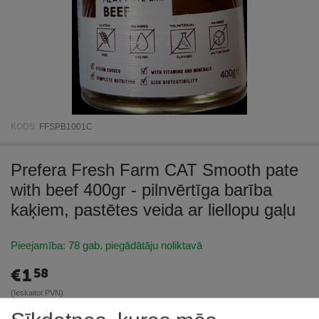
KODS:
FFSPB1001C
Prefera Fresh Farm CAT Smooth pate
with beef 400gr - pilnvērtīga barība
kaķiem, pastētes veida ar liellopu gaļu
Pieejamība:
78 gab. piegādātāju noliktavā
€
1
58
(Ieskaitot PVN)