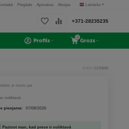
Kontakti
Piegāde
Apmaksa
Akcijas
Latviešu
+371-28235235
0
Profils
Grozs
KODS:
CCPD50
nieties ar mums par
av noliktavā
e pieejama:
07/08/2026
Paziņot man, kad prece ir noliktavā