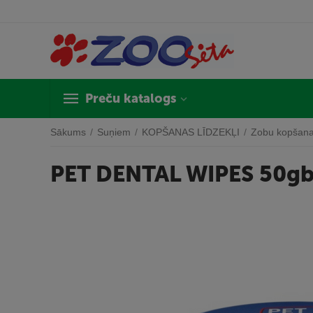
Preču katalogs
Sākums
/
Suņiem
/
KOPŠANAS LĪDZEKĻI
/
Zobu kopšan
PET DENTAL WIPES 50g