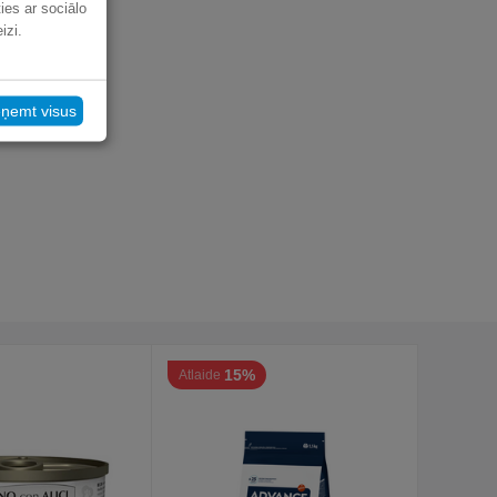
ies ar sociālo
izi.
eņemt visus
15%
Atlaide