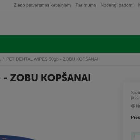
Ziedo patversmes ķepaiņiem
Par mums
Noderīgi padomi
a
/
PET DENTAL WIPES 50gb - ZOBU KOPŠANAI
b - ZOBU KOPŠANAI
Sazi
preci
N
Prec