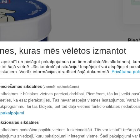
Pieg
nes, kuras mēs vēlētos izmantot
Pre
Līd
t apskatīt un pielāgot pakalpojumus (un tiem atbilstošās sīkdatnes), ku
Līd
tot šajā vietnē. Jūs kontrolējat situāciju! Iespējojiet vai atspējojiet pak
eskatiem.
Vairāk informācijas atradīsiet šajā dokumentā:
Privātuma poli
Venip
Omniv
ieciešamās sīkdatnes
(vienmēr nepieciešams)
 sīkdatnes ir būtiskas vietnes pareizai darbībai. Piemēram, tās ļauj veikt pas
erēties, ka esat pierakstījies. Tās nevar atspējot vietnes iestatījumos. Varat k
lūkprogrammu, lai tās bloķētu, bet tad daļa vietnes funkcionalitātes nedarbosi
Apm
pakalpojumi
kcionālās sīkdatnes
 sīkdatnes nodrošina papildu vietnes funkcionalitāti. Tās var iestatīt trešo pu
alpojumu sniedzēji, kuru pakalpojumi ir integrēti vietnē. Šādi pakalpojumi var i