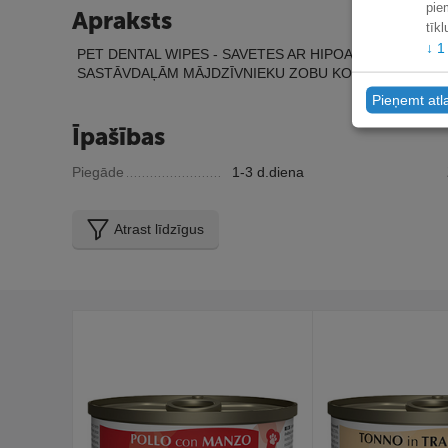
pie
Apraksts
tīk
↓
1
PET DENTAL WIPES - SAVETES AR HIPOALERĢISKĀM
SASTĀVDAĻĀM MĀJDZĪVNIEKU ZOBU KOPŠANAI.
Pieņemt atl
Īpašības
Piegāde
1-3 d.diena
Atrast līdzīgus