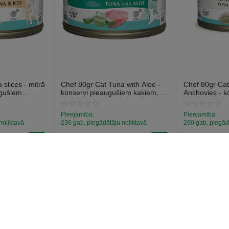
slices - mitrā
Chef 80gr Cat Tuna with Aloe -
Chef 80gr Cat
ugušiem
konservi pieaugušiem kaķiem, ar
Anchovies - k
 tunci
tunci un alveju.
pieaugušiem k
anšoviem.
Pieejamība:
Pieejamība:
noliktavā
236 gab. piegādātāju noliktavā
260 gab. piegād
€
1
€
1
59
59
(Ieskaitot PVN)
(Ieskaitot PVN)
konts
Pircēja serviss
Pasūtījumi