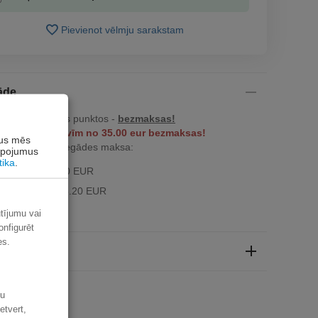
Pievienot vēlmju sarakstam
āde
ču izsniegšanas punktos -
bezmaksas!
z dzīvokļa durvīm no 35.00 eur bezmaksas!
rus mēs
z 34.99 EUR piegādes maksa:
alpojumus
tika
.
ak kurjers - 3.90 EUR
a pakomāts - 3.20 EUR
ūtījumu vai
onfigurēt
es.
aksa
šu
etvert,