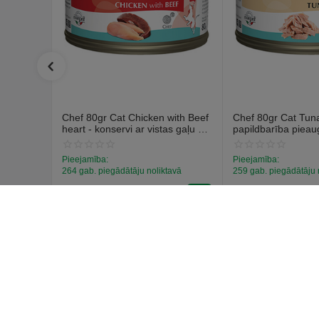
Chef 80gr Cat Chicken with Beef
Chef 80gr Cat Tuna 
heart - konservi ar vistas gaļu un
papildbarība piea
liellopa sirdim
kaķiem, konservi ar
Pieejamība:
Pieejamība:
264 gab. piegādātāju noliktavā
259 gab. piegādātāju 
€
1
€
1
59
59
(Ieskaitot PVN)
(Ieskaitot PVN)
Pircēja 
Pieslēgties