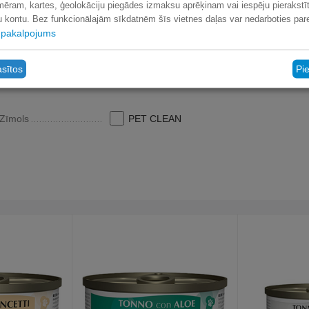
mēram, kartes, ģeolokāciju piegādes izmaksu aprēķinam vai iespēju pierakstīt
lu kontu. Bez funkcionālajām sīkdatnēm šīs vietnes daļas var nedarboties pare
pakalpojums
 ORGANISKĀM
asītos
Pi
Zīmols
PET CLEAN