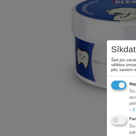
Sīkdat
Šeit jūs vara
vēlētos izman
pēc saviem i
Nep
Šīs
atc
pār
↓
2
Fun
Šīs
pak