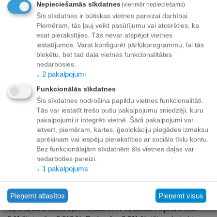
Apmaksa
Nepieciešamās sīkdatnes
(vienmēr nepieciešams)
Šīs sīkdatnes ir būtiskas vietnes pareizai darbībai.
Piemēram, tās ļauj veikt pasūtījumu vai atcerēties, ka
esat pierakstījies. Tās nevar atspējot vietnes
Apraksts
iestatījumos. Varat konfigurēt pārlūkprogrammu, lai tās
bloķētu, bet tad daļa vietnes funkcionalitātes
nedarbosies.
Garšīga svaigas vistas gaļas pasta kaķēniem vecumā no 4
↓
2
pakalpojumi
mēnešiem – Jūsu kaķim noteikti patiks!
Funkcionālās sīkdatnes
Garšīga svaigas gaļas pasta un kvalitatīvs buljons ir
neatvairāms gardums radīts ikvienam kaķim; Pateicoties
Šīs sīkdatnes nodrošina papildu vietnes funkcionalitāti.
Tās var iestatīt trešo pušu pakalpojumu sniedzēji, kuru
lielajam buljona daudzumam, tas palīdz mīlulim uzņemt
pakalpojumi ir integrēti vietnē. Šādi pakalpojumi var
nepieciešamo šķidruma daudzumu; Jūsu kaķa sirds, redze,
ietvert, piemēram, kartes, ģeolokāciju piegādes izmaksu
āda, kažoks un imunitāte saņems nepieciešamo no pievienotā
aprēķinam vai iespēju pierakstīties ar sociālo tīklu kontu.
taurīna un A, D3, E un B grupas vitamīniem (B2, B3, B5); Pasta
Bez funkcionālajām sīkdatnēm šīs vietnes daļas var
ir piemērota kā gardums starp ēdienreizēm un kā uzkoda
nedarboties pareizi.
ceļojumos; Iepakojums ar praktisku aizdari saglabā garšu un
↓
1
pakalpojums
svaigumu pat pēc atkārtotas atvēršanas; Veselīga un garšīga
uzkoda.
Pieņemt atlasītos
Pieņemt visus
Sastāvs: vistas buljons 67,08 %, vistas gaļa 28,482 %, ciete 3
%, ksantāna sveķi 0,84 %, sāls 0,44 %, bonito zivju aromāts