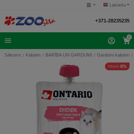
Latviešu
+371-28235235
0
Sākums
Kaķiem
BARĪBA UN GARDUMI
Gardumi kaķiem
/
/
/
/
8%
Atlaide