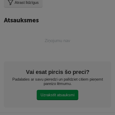
Atrast līdzīgus
Atsauksmes
Ziņojumu nav
Vai esat pircis šo preci?
Padalaties ar savu pieredzi un palīdziet citiem pieņemt
pareizo lēmumu.
Uzrakstīt atsauksmi