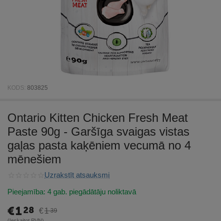
KODS:
803825
Ontario Kitten Chicken Fresh Meat
Paste 90g - Garšīga svaigas vistas
gaļas pasta kaķēniem vecumā no 4
mēnešiem
Uzrakstīt atsauksmi
Pieejamība:
4 gab. piegādātāju noliktavā
€
1
28
€
1
39
(Ieskaitot PVN)