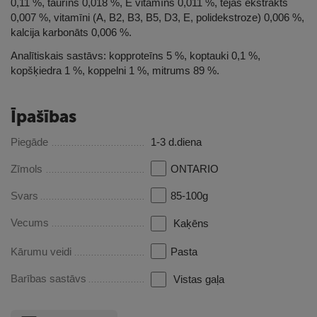
0,11 %, taurīns 0,018 %, E vitamīns 0,011 %, tējas ekstrakts
0,007 %, vitamīni (A, B2, B3, B5, D3, E, polidekstroze) 0,006 %,
kalcija karbonāts 0,006 %.
Analītiskais sastāvs: kopproteīns 5 %, koptauki 0,1 %,
kopšķiedra 1 %, koppelni 1 %, mitrums 89 %.
Īpašības
Piegāde
1-3 d.diena
Zīmols
ONTARIO
Svars
85-100g
Vecums
Kaķēns
Kārumu veidi
Pasta
Barības sastāvs
Vistas gaļa