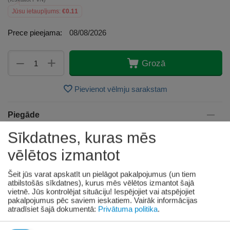
Jūsu ietaupījums:
€
0.11
Prece pieejama:
08/08/2026
+
−
Grozā
Pievienot vēlmju sarakstam
Piegāde
Sīkdatnes, kuras mēs
Preču izsniegšanas punktos -
bezmaksas!
Līdz dzīvokļa durvīm no 35.00 eur bezmaksas!
vēlētos izmantot
Līdz 34.99 EUR piegādes maksa:
Šeit jūs varat apskatīt un pielāgot pakalpojumus (un tiem
Venipak kurjers - 3.90 EUR
atbilstošās sīkdatnes), kurus mēs vēlētos izmantot šajā
Omniva pakomāts - 3.20 EUR
vietnē. Jūs kontrolējat situāciju! Iespējojiet vai atspējojiet
pakalpojumus pēc saviem ieskatiem.
Vairāk informācijas
atradīsiet šajā dokumentā:
Privātuma politika
.