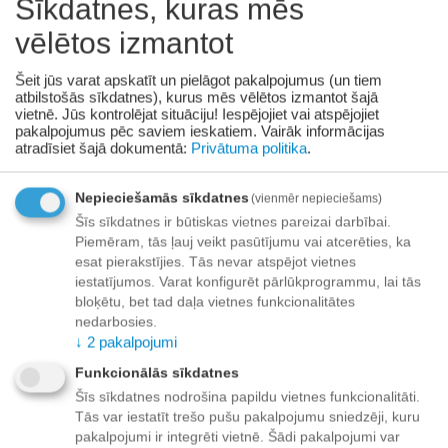
Sīkdatnes, kuras mēs
vēlētos izmantot
+
−
Grozā
Šeit jūs varat apskatīt un pielāgot pakalpojumus (un tiem
atbilstošās sīkdatnes), kurus mēs vēlētos izmantot šajā
Pievienot vēlmju sarakstam
vietnē. Jūs kontrolējat situāciju! Iespējojiet vai atspējojiet
pakalpojumus pēc saviem ieskatiem.
Vairāk informācijas
atradīsiet šajā dokumentā:
Privātuma politika
.
Piegāde
Preču izsniegšanas punktos -
bezmaksas!
Nepieciešamās sīkdatnes
(vienmēr nepieciešams)
Līdz dzīvokļa durvīm no 35.00 eur bezmaksas!
Šīs sīkdatnes ir būtiskas vietnes pareizai darbībai.
Līdz 34.99 EUR piegādes maksa:
Piemēram, tās ļauj veikt pasūtījumu vai atcerēties, ka
esat pierakstījies. Tās nevar atspējot vietnes
Venipak kurjers - 3.90 EUR
iestatījumos. Varat konfigurēt pārlūkprogrammu, lai tās
Omniva pakomāts - 3.20 EUR
bloķētu, bet tad daļa vietnes funkcionalitātes
nedarbosies.
↓
2
pakalpojumi
Funkcionālās sīkdatnes
Apmaksa
Šīs sīkdatnes nodrošina papildu vietnes funkcionalitāti.
Tās var iestatīt trešo pušu pakalpojumu sniedzēji, kuru
pakalpojumi ir integrēti vietnē. Šādi pakalpojumi var