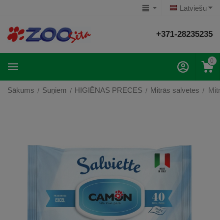
Latviešu
+371-28235235
0
Sākums
Suņiem
HIGIĒNAS PRECES
Mitrās salvetes
Mit
/
/
/
/