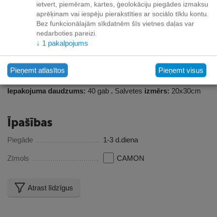
ietvert, piemēram, kartes, ģeolokāciju piegādes izmaksu
Apraksts
aprēķinam vai iespēju pierakstīties ar sociālo tīklu kontu.
Bez funkcionālajām sīkdatnēm šīs vietnes daļas var
nedarboties pareizi.
Praktiskas tīrīšanas salvetes jūsu mājdzīvniekam, lai tās
↓
1
pakalpojums
vienmēr būtu pie rokas: mājās un ceļā, lai notīrītu kažokādu un
ķepas, noņemtu sliktu smaku, notīrītu purnu un ausis. To
sastāvs, kas balstīts uz Aloe Vera un svaigu jūras aromātu,
Pieņemt atlasītos
Pieņemt visus
atsvaidzina, baro un aizsargā matus.
Iepakojuma daudzums:
40 gab
.
Salvetes
izmērs:
20x30cm
Īpašības
Piegāde
1-3 d.diena
Zīmols
CAMON
Atrast līdzīgus