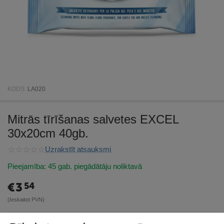
KODS:
LA020
Mitrās tīrīšanas salvetes EXCEL
30x20cm 40gb.
Uzrakstīt atsauksmi
Pieejamība:
45 gab. piegādātāju noliktavā
€
3
54
(Ieskaitot PVN)
Prece pieejama:
08/08/2026