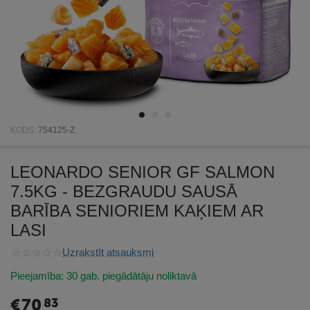
KODS:
754125-Z
LEONARDO SENIOR GF SALMON
7.5KG - BEZGRAUDU SAUSĀ
BARĪBA SENIORIEM KAĶIEM AR
LASI
Uzrakstīt atsauksmi
Pieejamība:
30 gab. piegādātāju noliktavā
€
70
83