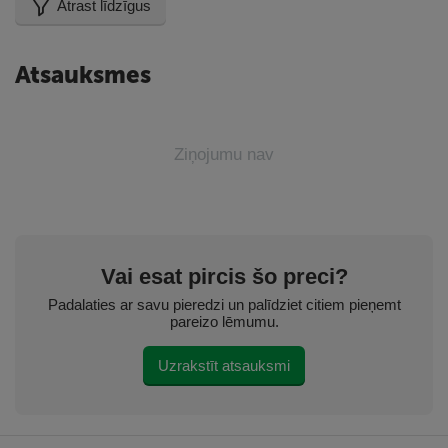
Atrast līdzīgus
Atsauksmes
Ziņojumu nav
Vai esat pircis šo preci?
Padalaties ar savu pieredzi un palīdziet citiem pieņemt
pareizo lēmumu.
Uzrakstīt atsauksmi