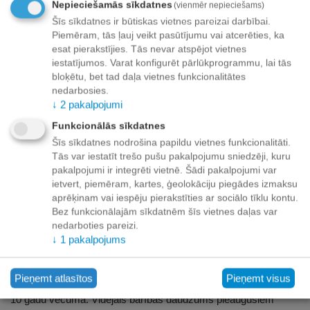
Nepieciešamās sīkdatnes
(vienmēr nepieciešams)
daudzumu: 80%
Šīs sīkdatnes ir būtiskas vietnes pareizai darbībai.
Mūsu vitālie komponenti
Piemēram, tās ļauj veikt pasūtījumu vai atcerēties, ka
esat pierakstījies. Tās nevar atspējot vietnes
PROVITAL
Stiprina organisma aizsargspējas ar beta-glikāniem
iestatījumos. Varat konfigurēt pārlūkprogrammu, lai tās
no alus rauga.
bloķētu, bet tad daļa vietnes funkcionalitātes
STAY-CLEAN™
Palīdz samazināt zobu aplikumu.
nedarbosies.
↓
2
pakalpojumi
LECITĪNS
Atbalsta tauku vielmaiņu, stiprina sirdi un asinsriti.
Funkcionālās sīkdatnes
Sastāvdaļas
Šīs sīkdatnes nodrošina papildu vietnes funkcionalitāti.
Tās var iestatīt trešo pušu pakalpojumu sniedzēji, kuru
Krils
Jūras zooplanktons — krils. Īpaši bagāts ar vērtīgām
pakalpojumi ir integrēti vietnē. Šādi pakalpojumi var
uzturvielām un dzīvībai svarīgām vielām, piemēram, omega-3
ietvert, piemēram, kartes, ģeolokāciju piegādes izmaksu
taukskābēm, astaksantīnu un aminoskābēm.
aprēķinam vai iespēju pierakstīties ar sociālo tīklu kontu.
Čia sēklas
Atbalsta gremošanu ar dabīgām gļotvielām un satur
Bez funkcionālajām sīkdatnēm šīs vietnes daļas var
20% omega-3 taukskābju.
nedarboties pareizi.
↓
1
pakalpojums
Vīnogu kauliņu milti
Vīnogu kauliņos esošās bioaktīvās vielas
— polifenoli — palīdz aizsargāt mājdzīvnieka šūnas.
Pieņemt atlasītos
Pieņemt visus
Barošanas ieteikumi
Pilnvērtīga barība vecākiem kaķiem no
10 gadu vecuma. Vidējais barības daudzums pieaugušiem