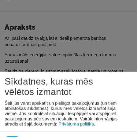
Apraksts
Ar īpaši daudz svaiga laša Ideāli piemērota barības
nepanesamības gadījumā
Samazināts enerģijas saturs optimālas ķermeņa formas
uzturēšanai
Saudzīga nierēm, jo satur mazāk fosfora, nātrija un proteīna
Sīkdatnes, kuras mēs
Recepte ar amarantu graudaugu vietā
vēlētos izmantot
Apraksts
Ideāls risinājums vecākiem un jutīgiem kaķiem — ar
īpaši daudz svaiga laša un vērtīgām sastāvdaļām, piemēram,
Šeit jūs varat apskatīt un pielāgot pakalpojumus (un tiem
amarantu kā graudaugu aizstājēju. Samazinātais enerģijas
atbilstošās sīkdatnes), kurus mēs vēlētos izmantot šajā
saturs palīdz uzturēt optimālu ķermeņa svaru, nezaudējot
vietnē. Jūs kontrolējat situāciju! Iespējojiet vai atspējojiet
lielisku garšu. Rūpīgi izvēlētais sastāvs ar samazinātu fosfora,
pakalpojumus pēc saviem ieskatiem.
Vairāk informācijas
nātrija un proteīna daudzumu ir saudzīgs arī nierēm.
atradīsiet šajā dokumentā:
Privātuma politika
.
Dzīvnieku izcelsmes proteīna attiecība pret kopējo proteīna