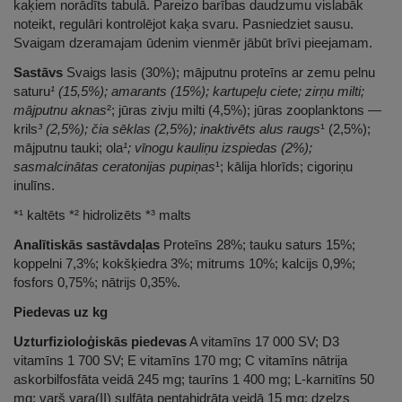
kaķiem norādīts tabulā. Pareizo barības daudzumu vislabāk
noteikt, regulāri kontrolējot kaķa svaru. Pasniedziet sausu.
Svaigam dzeramajam ūdenim vienmēr jābūt brīvi pieejamam.
Sastāvs
Svaigs lasis (30%); mājputnu proteīns ar zemu pelnu
saturu
¹ (15,5%); amarants (15%); kartupeļu ciete; zirņu milti;
mājputnu aknas
²; jūras zivju milti (4,5%); jūras zooplanktons —
krils
³ (2,5%); čia sēklas (2,5%); inaktivēts alus raugs
¹ (2,5%);
mājputnu tauki; ola
¹; vīnogu kauliņu izspiedas (2%);
sasmalcinātas ceratonijas pupiņas
¹; kālija hlorīds; cigoriņu
inulīns.
*¹ kaltēts *² hidrolizēts *³ malts
Analītiskās sastāvdaļas
Proteīns 28%; tauku saturs 15%;
koppelni 7,3%; kokšķiedra 3%; mitrums 10%; kalcijs 0,9%;
fosfors 0,75%; nātrijs 0,35%.
Piedevas uz kg
Uzturfizioloģiskās piedevas
A vitamīns 17 000 SV; D3
vitamīns 1 700 SV; E vitamīns 170 mg; C vitamīns nātrija
askorbilfosfāta veidā 245 mg; taurīns 1 400 mg; L-karnitīns 50
mg; varš vara(II) sulfāta pentahidrāta veidā 15 mg; dzelzs