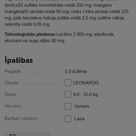
dzelzs(II) sulfāta monohidrāta veidā 200 mg; mangāns
mangāna(II) oksīda veidā 50 mg; cinks cinka oksīda veidā 125
mg; jods bezūdens kalcija jodāta veidā 2,5 mg; selēns nātrija
selenīta veidā 0,05 mg.
Tehnoloģiskās piedevas
Lecitīns 2 000 mg; tokoferola
ekstrakti no augu eļļām 80 mg.
Īpašības
Piegāde
1-3 d.diena
Zīmols
LEONARDO
Svars
6.0 - 10.0 kg
Vecums
Seniors
Barības sastāvs
Lasis