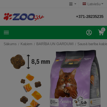
Latviešu
+371-28235235
0
Sākums
Kaķiem
BARĪBA UN GARDUMI
Sausā barība kaķ
/
/
/