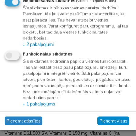
Nepieciešamās sīkdatnes
(vienmēr nepieciešams)
Šīs sīkdatnes ir būtiskas vietnes pareizai darbībai.
Piemēram, tās ļauj veikt pasūtījumu vai atcerēties, ka
Apraksts
esat pierakstījies. Tās nevar atspējot vietnes
iestatījumos. Varat konfigurēt pārlūkprogrammu, lai tās
Leonardo Kitten GF 7,5 kg
bloķētu, bet tad daļa vietnes funkcionalitātes
nedarbosies.
Kaķenem līdz viena gada vecumam. Arī barojošam un grūsnām
↓
2
pakalpojumi
kaķienem.
Funkcionālās sīkdatnes
Sastāvs : Svaigā mājputnu gaļa 30%, mājputnu gaļas proteīns
Šīs sīkdatnes nodrošina papildu vietnes funkcionalitāti.
pazeminātu pelnu saturu, žavēts 24% , amarants 40%,
Tās var iestatīt trešo pušu pakalpojumu sniedzēji, kuru
kartupeļu ciete, putnugaļas tauki, zirņu milti, makreļu gaļa
pakalpojumi ir integrēti vietnē. Šādi pakalpojumi var
5%,mājputnu aknas, hidrolizētas, jūras zooplanktons, drupinātas
ietvert, piemēram, kartes, ģeolokāciju piegādes izmaksu
(krila) 2,5%,alus raugs, žāvētas 2,5%,zivju milti no jūras zivis,
aprēķinam vai iespēju pierakstīties ar sociālo tīklu kontu.
olas,žāvētas , cia seklas 1,3% Drupināti ceratonijas augļi,
Bez funkcionālajām sīkdatnēm šīs vietnes daļas var
žāvēts, kālija hlorīds, cigorinu inulīns.
nedarboties pareizi.
↓
1
pakalpojums
Analītiskās sastāvdaļas:
kopproteīns 34%, koptauki 22%,
koppelni 8,7%, kopšķiedras 2,%, mitrums 10.0%, kalcijs 1.4%,
fosfors 1.1%, nātrijs 0.4%, magnijs 0.1%.
Pieņemt atlasītos
Pieņemt visus
Piedevas uz kg. Barības piedevas:
A vitamīns 15.000 IU,
Vitamīns D31.500 SV, Vitamīns E 150 mg, Vitamīns C (kā