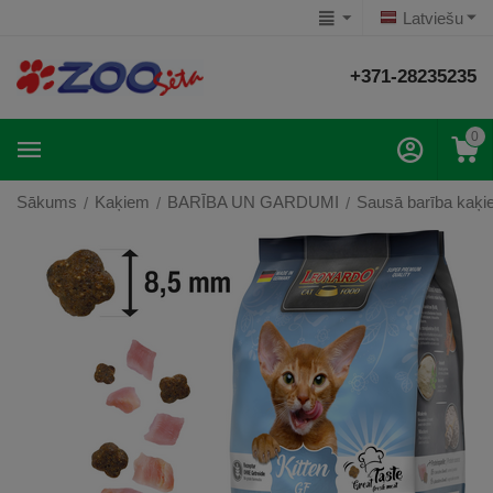
Latviešu
+371-28235235
0
Sākums
Kaķiem
BARĪBA UN GARDUMI
Sausā barība kaķ
/
/
/