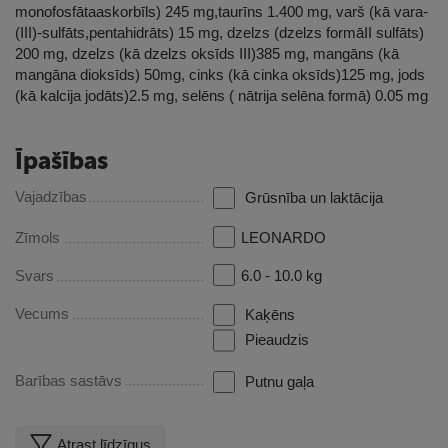
monofosfātaaskorbīls) 245 mg,taurīns 1.400 mg, varš (kā vara-
(III)-sulfāts,pentahidrāts) 15 mg, dzelzs (dzelzs formāII sulfāts)
200 mg, dzelzs (kā dzelzs oksīds III)385 mg, mangāns (kā
mangāna dioksīds) 50mg, cinks (kā cinka oksīds)125 mg, jods
(kā kalcija jodāts)2.5 mg, selēns ( nātrija selēna formā) 0.05 mg
Īpašības
Vajadzības
Grūsnība un laktācija
Zīmols
LEONARDO
Svars
6.0 - 10.0 kg
Vecums
Kaķēns
Pieaudzis
Barības sastāvs
Putnu gaļa
Atrast līdzīgus