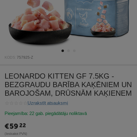
KODS:
757925-Z
LEONARDO KITTEN GF 7.5KG -
BEZGRAUDU BARĪBA KAĶĒNIEM UN
BAROJOŠAM, DRŪSNĀM KAĶIENEM
Uzrakstīt atsauksmi
Pieejamība:
22 gab. piegādātāju noliktavā
€
59
22
(Ieskaitot PVN)