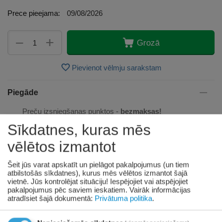
Prece pieejama:
09/08/2026
+
−
Grozā
Pievienot vēlmju sarakstam
Piegāde
Preču izsniegšanas punktos -
bezmaksas!
Līdz dzīvokļa durvīm no 35.00 eur bezmaksas!
Sīkdatnes, kuras mēs
Līdz 34.99 EUR piegādes maksa:
vēlētos izmantot
Venipak kurjers - 3.90 EUR
Omniva pakomāts - 3.20 EUR
Šeit jūs varat apskatīt un pielāgot pakalpojumus (un tiem
atbilstošās sīkdatnes), kurus mēs vēlētos izmantot šajā
vietnē. Jūs kontrolējat situāciju! Iespējojiet vai atspējojiet
pakalpojumus pēc saviem ieskatiem.
Vairāk informācijas
atradīsiet šajā dokumentā:
Privātuma politika
.
Apmaksa