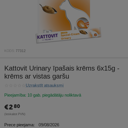
KODS:
77312
Kattovit Urinary īpašais krēms 6x15g -
krēms ar vistas garšu
Uzrakstīt atsauksmi
Pieejamība:
10 gab. piegādātāju noliktavā
€
2
80
(Ieskaitot PVN)
Prece pieejama:
09/08/2026