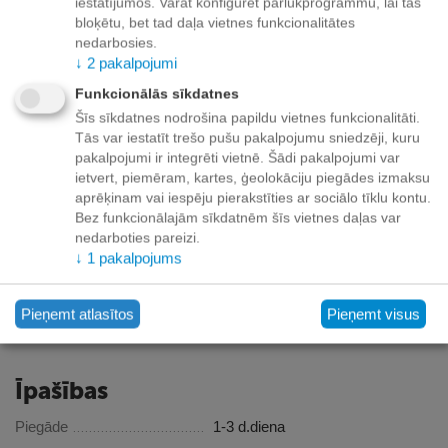
iestatījumos. Varat konfigurēt pārlūkprogrammu, lai tās
Apraksts
bloķētu, bet tad daļa vietnes funkcionalitātes
nedarbosies.
Kattovit Urinary ar vistas garšu īpašais krēms 6x15g.
↓
2
pakalpojumi
Bagātināts ar kalcija sulfātu (skābinātājs). samazināts magnijs.
Funkcionālās sīkdatnes
Bez krāsvielām, bez konservantiem, bez garšas
Šīs sīkdatnes nodrošina papildu vietnes funkcionalitāti.
pastiprinātājiem, bez cukura. Papildbarība pieaugušiem kaķiem.
Tās var iestatīt trešo pušu pakalpojumu sniedzēji, kuru
Sastāvs: gaļa un dzīvnieku izcelsmes blakusprodukti (vismaz
pakalpojumi ir integrēti vietnē. Šādi pakalpojumi var
6% vistas gaļa), graudaugi, piens un piena produkti, eļļas un
ietvert, piemēram, kartes, ģeolokāciju piegādes izmaksu
tauki, minerālvielas (tai skaitā kalcija sulfāts 0,45%).
aprēķinam vai iespēju pierakstīties ar sociālo tīklu kontu.
Bez funkcionālajām sīkdatnēm šīs vietnes daļas var
Analītiskās sastāvdaļas: kopproteīns 4,0%, tauku saturs 3,0%,
nedarboties pareizi.
koppelni 1,5%, kopšķiedra 1,0%, mitruma saturs 86,0%,
↓
1
pakalpojums
magnijs 0,01%. Bez cukura – pilnīgi bez krāsvielām un
konservantiem.
Pieņemt atlasītos
Pieņemt visus
Ražotājs: Finnern, Vācija
Īpašības
Piegāde
1-3 d.diena