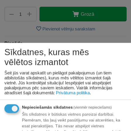
+
−
Grozā
Pievienot vēlmju sarakstam
Piegāde
Sīkdatnes, kuras mēs
Preču izsniegšanas punktos -
bezmaksas!
vēlētos izmantot
Līdz dzīvokļa durvīm no 35.00 eur bezmaksas!
Līdz 34.99 EUR piegādes maksa:
Šeit jūs varat apskatīt un pielāgot pakalpojumus (un tiem
Venipak kurjers - 3.90 EUR
atbilstošās sīkdatnes), kurus mēs vēlētos izmantot šajā
vietnē. Jūs kontrolējat situāciju! Iespējojiet vai atspējojiet
Omniva pakomāts - 3.20 EUR
pakalpojumus pēc saviem ieskatiem.
Vairāk informācijas
atradīsiet šajā dokumentā:
Privātuma politika
.
Nepieciešamās sīkdatnes
(vienmēr nepieciešams)
Apmaksa
Šīs sīkdatnes ir būtiskas vietnes pareizai darbībai.
Piemēram, tās ļauj veikt pasūtījumu vai atcerēties, ka
esat pierakstījies. Tās nevar atspējot vietnes