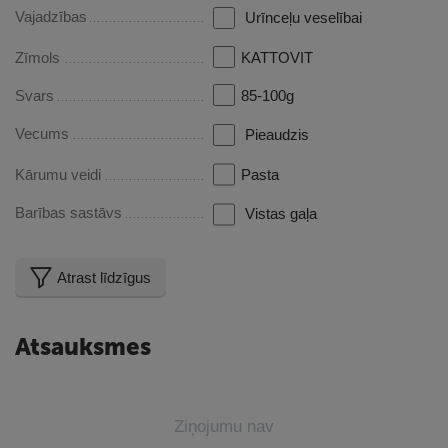
Vajadzības
Urīnceļu veselībai
Zīmols
KATTOVIT
Svars
85-100g
Vecums
Pieaudzis
Kārumu veidi
Pasta
Barības sastāvs
Vistas gaļa
Atrast līdzīgus
Atsauksmes
Ziņojumu nav