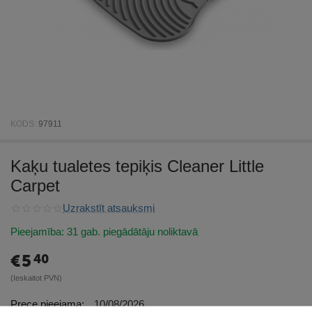
KODS:
97911
Kaķu tualetes tepiķis Cleaner Little
Carpet
Uzrakstīt atsauksmi
Pieejamība:
31 gab. piegādātāju noliktavā
€
5
40
(Ieskaitot PVN)
Prece pieejama:
10/08/2026