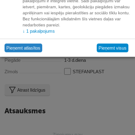
pakalpojumi ir integrēti vietnē. Šādi pakalpojumi var
Apraksts
ietvert, piemēram, kartes, ģeolokāciju piegādes izmaksu
aprēķinam vai iespēju pierakstīties ar sociālo tīklu kontu.
Kaķu tualetes tepiķis Cleaner Little Carpet - plastikāta
Bez funkcionālajām sīkdatnēm šīs vietnes daļas var
nedarboties pareizi.
Izmērs: 39x35 cm
↓
1
pakalpojums
Īpašības
Pieņemt atlasītos
Pieņemt visus
Piegāde
1-3 d.diena
Zīmols
STEFANPLAST
Atrast līdzīgus
Atsauksmes
Ziņojumu nav