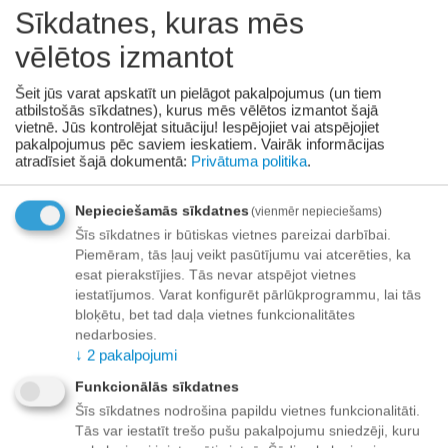
Sīkdatnes, kuras mēs
+
−
Grozā
vēlētos izmantot
Šeit jūs varat apskatīt un pielāgot pakalpojumus (un tiem
Pievienot vēlmju sarakstam
atbilstošās sīkdatnes), kurus mēs vēlētos izmantot šajā
vietnē. Jūs kontrolējat situāciju! Iespējojiet vai atspējojiet
pakalpojumus pēc saviem ieskatiem.
Vairāk informācijas
Piegāde
atradīsiet šajā dokumentā:
Privātuma politika
.
Preču izsniegšanas punktos -
bezmaksas!
Līdz dzīvokļa durvīm no 35.00 eur bezmaksas!
Nepieciešamās sīkdatnes
(vienmēr nepieciešams)
Līdz 34.99 EUR piegādes maksa:
Šīs sīkdatnes ir būtiskas vietnes pareizai darbībai.
Piemēram, tās ļauj veikt pasūtījumu vai atcerēties, ka
Venipak kurjers - 3.90 EUR
esat pierakstījies. Tās nevar atspējot vietnes
Omniva pakomāts - 3.20 EUR
iestatījumos. Varat konfigurēt pārlūkprogrammu, lai tās
bloķētu, bet tad daļa vietnes funkcionalitātes
nedarbosies.
↓
2
pakalpojumi
Apmaksa
Funkcionālās sīkdatnes
Šīs sīkdatnes nodrošina papildu vietnes funkcionalitāti.
Tās var iestatīt trešo pušu pakalpojumu sniedzēji, kuru