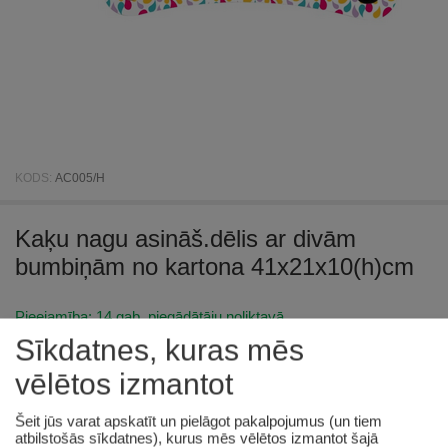
KODS:
AC005/H
Kaķu nagu asināš.dēlis ar divām
bumbiņām no kartona 41x21x10(h)cm
Pieejamība:
14 gab. piegādātāju noliktavā
Sīkdatnes, kuras mēs
€
12
26
vēlētos izmantot
(Ieskaitot PVN)
Šeit jūs varat apskatīt un pielāgot pakalpojumus (un tiem
Prece pieejama:
06/08/2026
atbilstošās sīkdatnes), kurus mēs vēlētos izmantot šajā