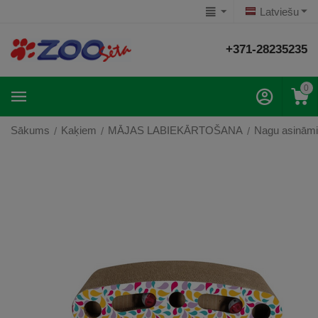
Latviešu
+371-28235235
0
Sākums
Kaķiem
MĀJAS LABIEKĀRTOŠANA
Nagu asinām
/
/
/