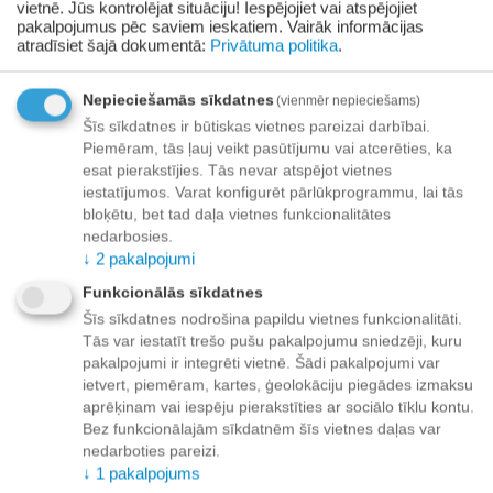
vietnē. Jūs kontrolējat situāciju! Iespējojiet vai atspējojiet
pakalpojumus pēc saviem ieskatiem.
Vairāk informācijas
+
−
Grozā
atradīsiet šajā dokumentā:
Privātuma politika
.
Pievienot vēlmju sarakstam
Nepieciešamās sīkdatnes
(vienmēr nepieciešams)
Šīs sīkdatnes ir būtiskas vietnes pareizai darbībai.
Piegāde
Piemēram, tās ļauj veikt pasūtījumu vai atcerēties, ka
esat pierakstījies. Tās nevar atspējot vietnes
Preču izsniegšanas punktos -
bezmaksas!
iestatījumos. Varat konfigurēt pārlūkprogrammu, lai tās
Līdz dzīvokļa durvīm no 35.00 eur bezmaksas!
bloķētu, bet tad daļa vietnes funkcionalitātes
Līdz 34.99 EUR piegādes maksa:
nedarbosies.
↓
2
pakalpojumi
Venipak kurjers - 3.90 EUR
Funkcionālās sīkdatnes
Omniva pakomāts - 3.20 EUR
Šīs sīkdatnes nodrošina papildu vietnes funkcionalitāti.
Tās var iestatīt trešo pušu pakalpojumu sniedzēji, kuru
pakalpojumi ir integrēti vietnē. Šādi pakalpojumi var
ietvert, piemēram, kartes, ģeolokāciju piegādes izmaksu
Apmaksa
aprēķinam vai iespēju pierakstīties ar sociālo tīklu kontu.
Bez funkcionālajām sīkdatnēm šīs vietnes daļas var
nedarboties pareizi.
↓
1
pakalpojums