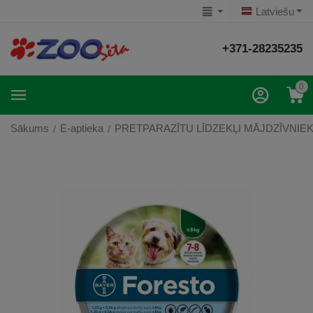
Latviešu
+371-28235235
0
Sākums
E-aptieka
PRETPARAZĪTU LĪDZEKĻI MĀJDZĪVNIE
/
/