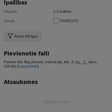
Īpašības
Piegāde
1-3 d.diena
Zīmols
FORESTO
Atrast līdzīgus
Pievienotie faili
Foresto līdz 8kg (foresto_instrukcija_lidz_8_kg__1_.docx,
124 Kb) [
Lejupielādēt
]
Atsauksmes
Ziņojumu nav