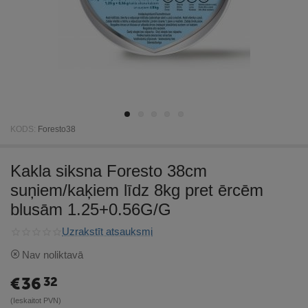
KODS:
Foresto38
Kakla siksna Foresto 38cm
suņiem/kaķiem līdz 8kg pret ērcēm
blusām 1.25+0.56G/G
Uzrakstīt atsauksmi
Nav noliktavā
€
36
32
(Ieskaitot PVN)