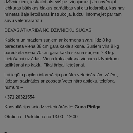
dzīvniekiem, ieskaitot atsevišķus ziņojumus).Ja novērojat
jebkuras būtiskas blakus parādības vai citu iedarbību, kas nav
minētas šajā lietošanas instrukcijā, lūdzu, informējiet par tām
savu veterinārārstu
DEVAS ATKARĪBA NO DZĪVNIEKU SUGAS:
Kaķiem un maziem suņiem ar ķermeņa svaru līdz 8 kg
paredzēta viena 38 cm gara kakla siksna. Suņiem virs 8 kg
paredzēta viena 70 cm gara kakla siksna suņiem > 8 kg.
Lietošanai uz ādas. Viena kakla siksna vienam dzīvniekam
aplikšanai ap kaklu. Tikai ārīgai lietošanai.
Lai iegūtu papildu informāciju par šīm veterinārajām zālēm,
lūdzam sazināties ar zooseta Veterināro aptieku, telefona
numurs –
+371 26321554
Konsultācijas sniedz veterinārārste:
Guna Pīrāga
Otrdiena - Piektdiena no 13:00 - 19:00