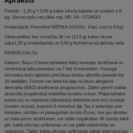
Apraksts
Foresto - 1,25 g + 0,56 g kakla siksna kaķiem un suņiem ≤ 8
kg; Bezrecepšu vet.zāles reģ. NR. VA - 072463/3
Imidacloprid; Flumethrin MĒRĶA SUGAS: Kaķi, suņi (≤ 8 kg).
Viena pelēka, bez smaržas,38 cm (12,5 g) kakla siksna
satur1,25 g imidakloprīda un 0,56 g flumetrīna kā aktīvās viela
INDIKĀCIJA(-S):
Kaķiem: Blusu (Ctenocephalides felis) invāzijas ārstēšanai un
novēršanai laika periodam no 7 līdz 8 mēnešiem. Pasargā
dzīvnieka tiešo apkārtni pret blusu kūniņu attīstību periodā līdz
10 nedēļām. Foresto var lietot kā daļu no blusu alerģiskā
dermatīta (BAD) ārstēšanas programmas. Zālēm piemīt stabila
akaricīda (nogalinoša) iedarbība (Ixodes ricinus, Rhipicephalus
turanicus) un repelenta (atbaidoša) iedarbība pret ērču invāziju
(Ixodes ricinus), kopumā 8 mēnešus ilgi. Tas ir iedarbīgs pret
kūniņām, nimfām un pieaugušām ērcēm.Ērces, kas jau atrodas
uz kaķa pirms ārstēšanas, var netikt nogalinātas 48 stundu laikā
pēc kakla siksnas uzlikšanas un var palikt pieķērušās un
redzamas. Tāpēc kakla siksnas uzlikšanas laikāir ieteicama jau