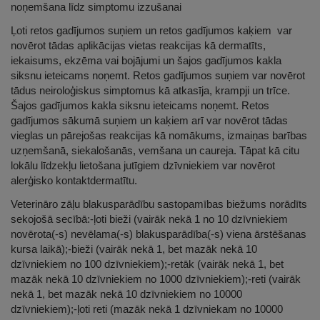
noņemšana līdz simptomu izzušanai
Ļoti retos gadījumos suņiem un retos gadījumos kaķiem var
novērot tādas aplikācijas vietas reakcijas kā dermatīts,
iekaisums, ekzēma vai bojājumi un šajos gadījumos kakla
siksnu ieteicams noņemt. Retos gadījumos suņiem var novērot
tādus neiroloģiskus simptomus kā atkasīja, krampji un trīce.
Šajos gadījumos kakla siksnu ieteicams noņemt. Retos
gadījumos sākumā suņiem un kaķiem arī var novērot tādas
vieglas un pārejošas reakcijas kā nomākums, izmaiņas barības
uzņemšanā, siekalošanās, vemšana un caureja. Tāpat kā citu
lokālu līdzekļu lietošana jutīgiem dzīvniekiem var novērot
alerģisko kontaktdermatītu.
Veterināro zāļu blakusparādību sastopamības biežums norādīts
sekojošā secībā:-ļoti bieži (vairāk nekā 1 no 10 dzīvniekiem
novērota(-s) nevēlama(-s) blakusparādība(-s) viena ārstēšanas
kursa laikā);-bieži (vairāk nekā 1, bet mazāk nekā 10
dzīvniekiem no 100 dzīvniekiem);-retāk (vairāk nekā 1, bet
mazāk nekā 10 dzīvniekiem no 1000 dzīvniekiem);-reti (vairāk
nekā 1, bet mazāk nekā 10 dzīvniekiem no 10000
dzīvniekiem);-ļoti reti (mazāk nekā 1 dzīvniekam no 10000