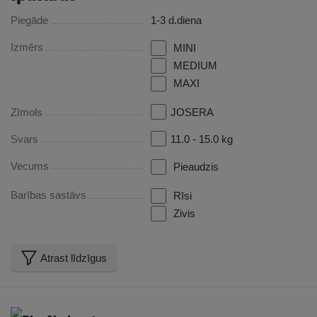
Piegāde
1-3 d.diena
Izmērs
MINI
MEDIUM
MAXI
Zīmols
JOSERA
Svars
11.0 - 15.0 kg
Vecums
Pieaudzis
Barības sastāvs
Rīsi
Zivis
Atrast līdzīgus