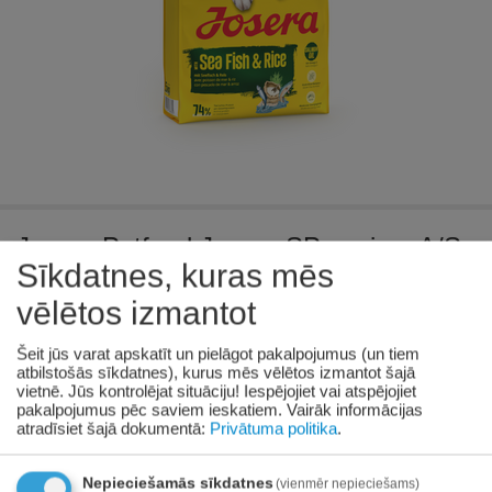
Josera Petfood Josera SP suņiem A/S
Sīkdatnes, kuras mēs
Adult with Sea Fish&Rice 12.5 kg
vēlētos izmantot
Pieejamība:
471 gab. piegādātāju noliktavā
Šeit jūs varat apskatīt un pielāgot pakalpojumus (un tiem
€
48
atbilstošās sīkdatnes), kurus mēs vēlētos izmantot šajā
22
vietnē. Jūs kontrolējat situāciju! Iespējojiet vai atspējojiet
(Ieskaitot PVN)
pakalpojumus pēc saviem ieskatiem.
Vairāk informācijas
atradīsiet šajā dokumentā:
Privātuma politika
.
_pdeltime_25:
09/08/2026
Nepieciešamās sīkdatnes
(vienmēr nepieciešams)