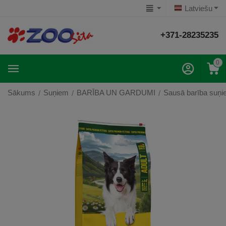
Latviešu
+371-28235235
0
Sākums
Suņiem
BARĪBA UN GARDUMI
Sausā barība suņ
/
/
/