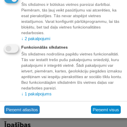
+
−
Šīs sīkdatnes ir būtiskas vietnes pareizai darbībai.
Grozā
Piemēram, tās ļauj veikt pasūtījumu vai atcerēties, ka
esat pierakstījies. Tās nevar atspējot vietnes
Pievienot vēlmju sarakstam
iestatījumos. Varat konfigurēt pārlūkprogrammu, lai tās
bloķētu, bet tad daļa vietnes funkcionalitātes
nedarbosies.
Piegāde
↓
2
pakalpojumi
Preču izsniegšanas punktos -
bezmaksas!
Funkcionālās sīkdatnes
Līdz dzīvokļa durvīm no 35.00 eur bezmaksas!
Šīs sīkdatnes nodrošina papildu vietnes funkcionalitāti.
Līdz 34.99 EUR piegādes maksa:
Tās var iestatīt trešo pušu pakalpojumu sniedzēji, kuru
pakalpojumi ir integrēti vietnē. Šādi pakalpojumi var
Venipak kurjers - 3.90 EUR
ietvert, piemēram, kartes, ģeolokāciju piegādes izmaksu
Omniva pakomāts - 3.20 EUR
aprēķinam vai iespēju pierakstīties ar sociālo tīklu kontu.
Bez funkcionālajām sīkdatnēm šīs vietnes daļas var
nedarboties pareizi.
↓
1
pakalpojums
Apmaksa
Pieņemt atlasītos
Pieņemt visus
Īpašības