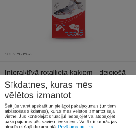
KODS:
AG050/A
Interaktīvā rotaļlieta kaķiem - dejojošā
zivs ar kaķu zāli
Sīkdatnes, kuras mēs
vēlētos izmantot
Pieejamība:
2 gab. piegādātāju noliktavā
Šeit jūs varat apskatīt un pielāgot pakalpojumus (un tiem
€
15
89
atbilstošās sīkdatnes), kurus mēs vēlētos izmantot šajā
vietnē. Jūs kontrolējat situāciju! Iespējojiet vai atspējojiet
(Ieskaitot PVN)
pakalpojumus pēc saviem ieskatiem.
Vairāk informācijas
atradīsiet šajā dokumentā:
Privātuma politika
.
Prece pieejama:
08/08/2026