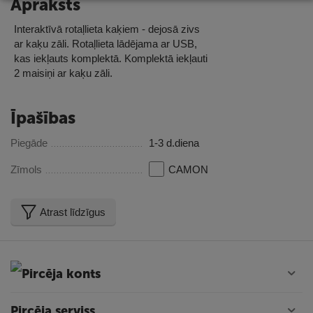
Apraksts
Interaktīvā rotaļlieta kaķiem - dejosā zivs
ar kaķu zāli. Rotaļlieta lādējama ar USB,
kas iekļauts komplektā. Komplektā iekļauti
2 maisiņi ar kaķu zāli.
Īpašības
Piegāde
1-3 d.diena
Zīmols
CAMON
Atrast līdzīgus
Pircēja konts
Pircēja serviss