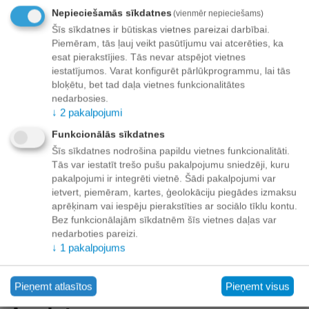
Nepieciešamās sīkdatnes
(vienmēr nepieciešams)
+
−
Grozā
Šīs sīkdatnes ir būtiskas vietnes pareizai darbībai.
Piemēram, tās ļauj veikt pasūtījumu vai atcerēties, ka
Pievienot vēlmju sarakstam
esat pierakstījies. Tās nevar atspējot vietnes
iestatījumos. Varat konfigurēt pārlūkprogrammu, lai tās
bloķētu, bet tad daļa vietnes funkcionalitātes
Piegāde
nedarbosies.
↓
2
pakalpojumi
Preču izsniegšanas punktos -
bezmaksas!
Līdz dzīvokļa durvīm no 35.00 eur bezmaksas!
Funkcionālās sīkdatnes
Līdz 34.99 EUR piegādes maksa:
Šīs sīkdatnes nodrošina papildu vietnes funkcionalitāti.
Tās var iestatīt trešo pušu pakalpojumu sniedzēji, kuru
Venipak kurjers - 3.90 EUR
pakalpojumi ir integrēti vietnē. Šādi pakalpojumi var
Omniva pakomāts - 3.20 EUR
ietvert, piemēram, kartes, ģeolokāciju piegādes izmaksu
aprēķinam vai iespēju pierakstīties ar sociālo tīklu kontu.
Bez funkcionālajām sīkdatnēm šīs vietnes daļas var
nedarboties pareizi.
↓
1
pakalpojums
Apmaksa
Pieņemt atlasītos
Pieņemt visus