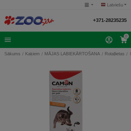
Latviešu
+371-28235235
0
Sākums
Kaķiem
MĀJAS LABIEKĀRTOŠANA
Rotaļlietas
/
/
/
/