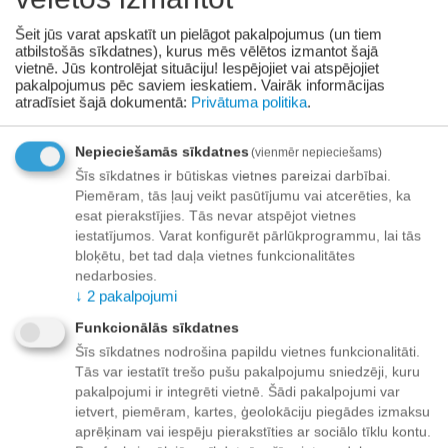
Prece pieejama:
06/08/2026
Šeit jūs varat apskatīt un pielāgot pakalpojumus (un tiem
atbilstošās sīkdatnes), kurus mēs vēlētos izmantot šajā
vietnē. Jūs kontrolējat situāciju! Iespējojiet vai atspējojiet
Paziņot man, kad prece ir noliktavā
pakalpojumus pēc saviem ieskatiem.
Vairāk informācijas
atradīsiet šajā dokumentā:
Privātuma politika
.
Pievienot vēlmju sarakstam
Nepieciešamās sīkdatnes
(vienmēr nepieciešams)
Šīs sīkdatnes ir būtiskas vietnes pareizai darbībai.
Piegāde
Piemēram, tās ļauj veikt pasūtījumu vai atcerēties, ka
esat pierakstījies. Tās nevar atspējot vietnes
Preču izsniegšanas punktos -
bezmaksas!
iestatījumos. Varat konfigurēt pārlūkprogrammu, lai tās
Līdz dzīvokļa durvīm no 35.00 eur bezmaksas!
bloķētu, bet tad daļa vietnes funkcionalitātes
Līdz 34.99 EUR piegādes maksa:
nedarbosies.
↓
2
pakalpojumi
Venipak kurjers - 3.90 EUR
Omniva pakomāts - 3.20 EUR
Funkcionālās sīkdatnes
Šīs sīkdatnes nodrošina papildu vietnes funkcionalitāti.
Tās var iestatīt trešo pušu pakalpojumu sniedzēji, kuru
pakalpojumi ir integrēti vietnē. Šādi pakalpojumi var
Apmaksa
ietvert, piemēram, kartes, ģeolokāciju piegādes izmaksu
aprēķinam vai iespēju pierakstīties ar sociālo tīklu kontu.