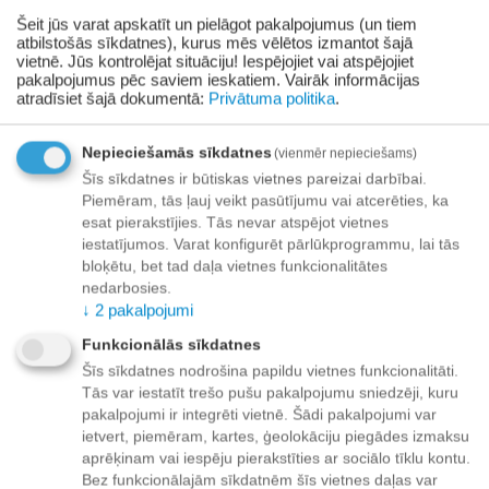
Šeit jūs varat apskatīt un pielāgot pakalpojumus (un tiem
Cena punktos:
75 bonusa punkti
atbilstošās sīkdatnes), kurus mēs vēlētos izmantot šajā
vietnē. Jūs kontrolējat situāciju! Iespējojiet vai atspējojiet
Pievienot vēlmju sarakstam
pakalpojumus pēc saviem ieskatiem.
Vairāk informācijas
atradīsiet šajā dokumentā:
Privātuma politika
.
Piegāde
Nepieciešamās sīkdatnes
(vienmēr nepieciešams)
Preču izsniegšanas punktos -
bezmaksas!
Šīs sīkdatnes ir būtiskas vietnes pareizai darbībai.
Līdz dzīvokļa durvīm no 35.00 eur bezmaksas!
Piemēram, tās ļauj veikt pasūtījumu vai atcerēties, ka
Līdz 34.99 EUR piegādes maksa:
esat pierakstījies. Tās nevar atspējot vietnes
iestatījumos. Varat konfigurēt pārlūkprogrammu, lai tās
Venipak kurjers - 3.90 EUR
bloķētu, bet tad daļa vietnes funkcionalitātes
Omniva pakomāts - 3.20 EUR
nedarbosies.
↓
2
pakalpojumi
Funkcionālās sīkdatnes
Šīs sīkdatnes nodrošina papildu vietnes funkcionalitāti.
Apmaksa
Tās var iestatīt trešo pušu pakalpojumu sniedzēji, kuru
pakalpojumi ir integrēti vietnē. Šādi pakalpojumi var
ietvert, piemēram, kartes, ģeolokāciju piegādes izmaksu
aprēķinam vai iespēju pierakstīties ar sociālo tīklu kontu.
Apraksts
Bez funkcionālajām sīkdatnēm šīs vietnes daļas var