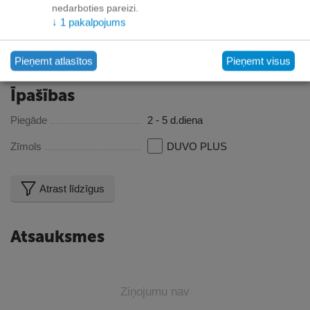
nedarboties pareizi.
↓
1
pakalpojums
Metāla saliekams būris. Plastikāta paliktnis. 2 durvis.
76*48*54cm
Pieņemt atlasītos
Pieņemt visus
Īpašības
Piegāde
2 - 5 d.diena
Zīmols
DUVO PLUS
Atrast līdzīgus
Atsauksmes
Ziņojumu nav