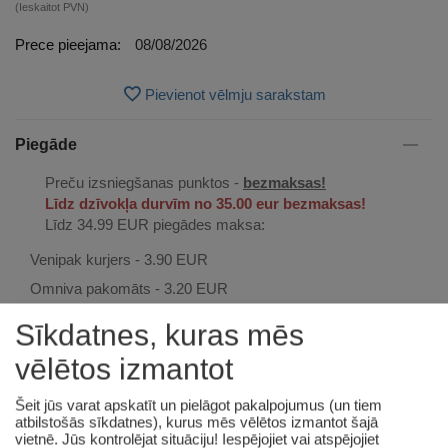
(Ieskaitot PVN)
Prece pieejama:
08/08/2026
Pievienot vēlmju sarakstam
Piegāde
Preču izsniegšanas punktos -
bezmaksas!
Līdz dzīvokļa durvīm no 35.00 eur bezmaksas!
Līdz 34.99 EUR piegādes maksa:
Venipak kurjers - 3.90 EUR
Omniva pakomāts - 3.20 EUR
Sīkdatnes, kuras mēs
vēlētos izmantot
Apmaksa
Šeit jūs varat apskatīt un pielāgot pakalpojumus (un tiem
atbilstošās sīkdatnes), kurus mēs vēlētos izmantot šajā
vietnē. Jūs kontrolējat situāciju! Iespējojiet vai atspējojiet