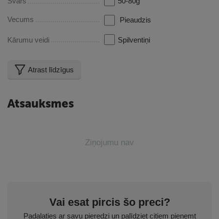
Svars
50-80g
Vecums
Pieaudzis
Kārumu veidi
Spilventiņi
Atrast līdzīgus
Atsauksmes
Ziņojumu nav
Vai esat pircis šo preci?
Padalaties ar savu pieredzi un palīdziet citiem pieņemt