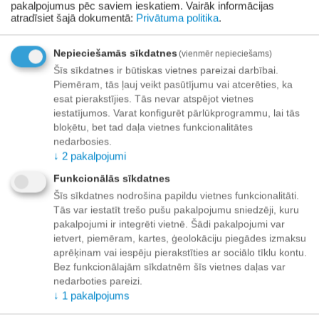
pakalpojumus pēc saviem ieskatiem.
Vairāk informācijas
Apraksts
atradīsiet šajā dokumentā:
Privātuma politika
.
Funkcionālie gardumi kaķiem – divu gardumu veidu asortī –
Nepieciešamās sīkdatnes
(vienmēr nepieciešams)
gardumi pret spalvu kamoliem gremošanas traktā un gardumi
Šīs sīkdatnes ir būtiskas vietnes pareizai darbībai.
izcilam kažokam. Pirmais tirgū pieejams gardums kaķiem, kurš
Piemēram, tās ļauj veikt pasūtījumu vai atcerēties, ka
satur vērtīgas aktīvas vielas daudzumā, salīdzināmā ar uztura
esat pierakstījies. Tās nevar atspējot vietnes
bagātinātājiem. Līnsēklu eļļa un cinks uzlabo ādas un spalvas
iestatījumos. Varat konfigurēt pārlūkprogrammu, lai tās
stāvokli. Iesala ekstrakts atvieglo spalvu transportēšanu caur
bloķētu, bet tad daļa vietnes funkcionalitātes
kaķa gremošanas traktu un novērš spalvu kamolu (pilobezoāru)
nedarbosies.
veidošanās. Gardumi lieliski daudzveido ikdienas racionu, tos
↓
2
pakalpojumi
var lietot starp ēdienreizēm kā veselību našķi. Gardumus var
Funkcionālās sīkdatnes
atšķirt pēc krāsas: *sarkans – ar taurīnu un iesala ekstraktu,
Šīs sīkdatnes nodrošina papildu vietnes funkcionalitāti.
**brūns – ar līnsēklu eļļu un cinku.
Tās var iestatīt trešo pušu pakalpojumu sniedzēji, kuru
Lietošana: līdz 10gb dienā.
pakalpojumi ir integrēti vietnē. Šādi pakalpojumi var
ietvert, piemēram, kartes, ģeolokāciju piegādes izmaksu
*Izejvielas: pilngraudu kviešu milti, kukurūzas milti, miežu
aprēķinam vai iespēju pierakstīties ar sociālo tīklu kontu.
iesals, sorbitols, kaltēta dzīvnieku gaļa, kaltētas aroniju ogas,
Bez funkcionālajām sīkdatnēm šīs vietnes daļas var
hidrolizēta dzīvnieku gaļa.
nedarboties pareizi.
↓
1
pakalpojums
*Piedevas: taurīns.