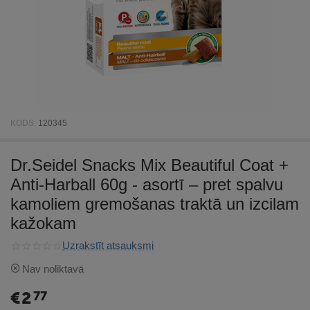
KODS:
120345
Dr.Seidel Snacks Mix Beautiful Coat +
Anti-Harball 60g - asortī – pret spalvu
kamoliem gremošanas traktā un izcilam
kažokam
Uzrakstīt atsauksmi
Nav noliktavā
€
2
77