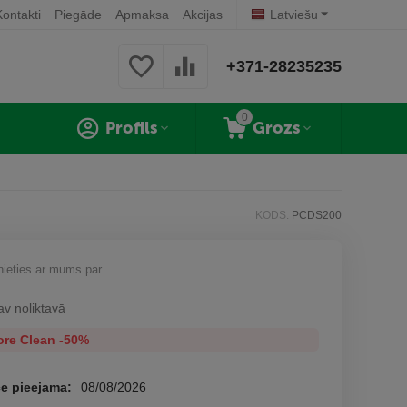
Kontakti
Piegāde
Apmaksa
Akcijas
Latviešu
+371-28235235
0
Profils
Grozs
KODS:
PCDS200
nieties ar mums par
av noliktavā
ore Clean -50%
e pieejama:
08/08/2026