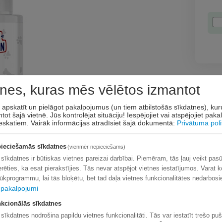
nes, kuras mēs vēlētos izmantot
Pieg
t apskatīt un pielāgot pakalpojumus (un tiem atbilstošās sīkdatnes), ku
Pre
tot šajā vietnē. Jūs kontrolējat situāciju! Iespējojiet vai atspējojiet pak
Līd
eskatiem.
Vairāk informācijas atradīsiet šajā dokumentā:
Privātuma poli
Līd
Venip
ieciešamās sīkdatnes
(vienmēr nepieciešams)
Omniv
 sīkdatnes ir būtiskas vietnes pareizai darbībai. Piemēram, tās ļauj veikt pas
erēties, ka esat pierakstījies. Tās nevar atspējot vietnes iestatījumos. Varat k
lūkprogrammu, lai tās bloķētu, bet tad daļa vietnes funkcionalitātes nedarbosi
pakalpojumi
Apm
kcionālās sīkdatnes
 sīkdatnes nodrošina papildu vietnes funkcionalitāti. Tās var iestatīt trešo pu