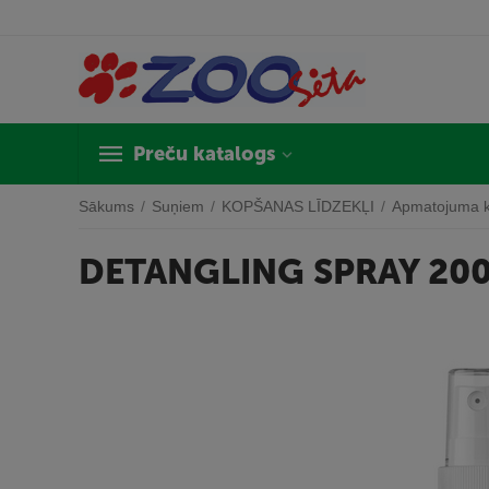
Preču katalogs
Sākums
/
Suņiem
/
KOPŠANAS LĪDZEKĻI
/
Apmatojuma 
DETANGLING SPRAY 20