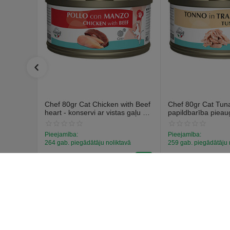
Chef 80gr Cat Chicken with Beef
Chef 80gr Cat Tuna 
heart - konservi ar vistas gaļu un
papildbarība piea
liellopa sirdim
kaķiem, konservi ar
Pieejamība:
Pieejamība:
264 gab. piegādātāju noliktavā
259 gab. piegādātāju 
€
1
€
1
59
59
(Ieskaitot PVN)
(Ieskaitot PVN)