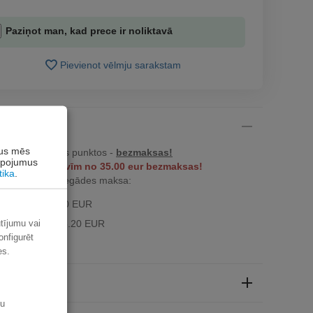
Paziņot man, kad prece ir noliktavā
Pievienot vēlmju sarakstam
āde
rus mēs
ču izsniegšanas punktos -
bezmaksas!
alpojumus
z dzīvokļa durvīm no 35.00 eur bezmaksas!
tika
.
z 34.99 EUR piegādes maksa:
ak kurjers - 3.90 EUR
a pakomāts - 3.20 EUR
ūtījumu vai
onfigurēt
es.
aksa
šu