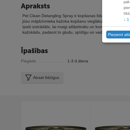
pak
Apraksts
pie
tīk
Pet Clean Detangling Spray ir kopšanas līdzeklis, kas pared
↓
1
jūsu mājdzīvnieka kažoka kopšanu vieglāku un patīkamāku.
īpaši izstrādāts, lai maigi atšķetinātu un kondicionētu jūsu
kažokādu, padarot to gludu, spīdīgu un vadāmu.
Pieņemt atl
Īpašības
Piegāde
1-3 d.diena
Atrast līdzīgus