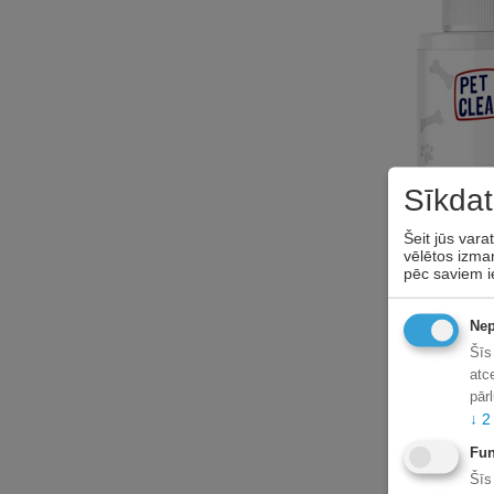
Sīkdat
Šeit jūs vara
vēlētos izman
pēc saviem i
Nep
Šīs
atc
pār
↓
2
Fun
Šīs