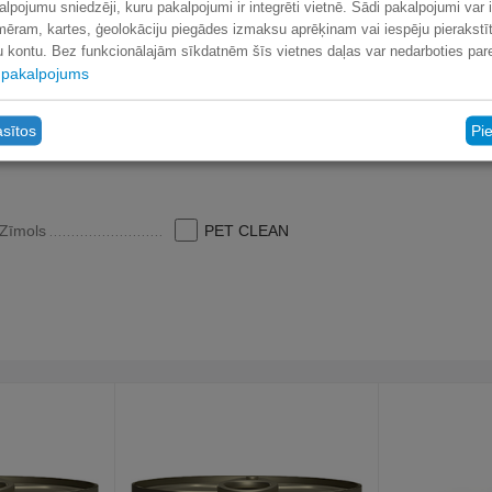
alpojumu sniedzēji, kuru pakalpojumi ir integrēti vietnē. Šādi pakalpojumi var i
mēram, kartes, ģeolokāciju piegādes izmaksu aprēķinam vai iespēju pierakstīt
lu kontu. Bez funkcionālajām sīkdatnēm šīs vietnes daļas var nedarboties pare
zēts, lai padarītu
pakalpojums
 Šis aerosols ir
 mājdzīvnieka
asītos
Pi
Zīmols
PET CLEAN