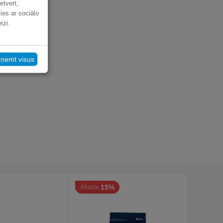
etvert,
ies ar sociālo
izi.
eņemt visus
15%
Atlaide