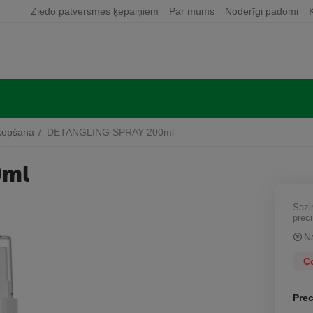
Ziedo patversmes ķepaiņiem
Par mums
Noderīgi padomi
kopšana
/
DETANGLING SPRAY 200ml
0ml
Sazi
preci
N
C
Prec