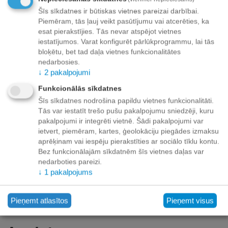
Šīs sīkdatnes ir būtiskas vietnes pareizai darbībai.
+
−
Grozā
Piemēram, tās ļauj veikt pasūtījumu vai atcerēties, ka
esat pierakstījies. Tās nevar atspējot vietnes
Pievienot vēlmju sarakstam
iestatījumos. Varat konfigurēt pārlūkprogrammu, lai tās
bloķētu, bet tad daļa vietnes funkcionalitātes
nedarbosies.
Piegāde
↓
2
pakalpojumi
Preču izsniegšanas punktos -
bezmaksas!
Funkcionālās sīkdatnes
Līdz dzīvokļa durvīm no 35.00 eur bezmaksas!
Šīs sīkdatnes nodrošina papildu vietnes funkcionalitāti.
Līdz 34.99 EUR piegādes maksa:
Tās var iestatīt trešo pušu pakalpojumu sniedzēji, kuru
pakalpojumi ir integrēti vietnē. Šādi pakalpojumi var
Venipak kurjers - 3.90 EUR
ietvert, piemēram, kartes, ģeolokāciju piegādes izmaksu
Omniva pakomāts - 3.20 EUR
aprēķinam vai iespēju pierakstīties ar sociālo tīklu kontu.
Bez funkcionālajām sīkdatnēm šīs vietnes daļas var
nedarboties pareizi.
↓
1
pakalpojums
Apmaksa
Pieņemt atlasītos
Pieņemt visus