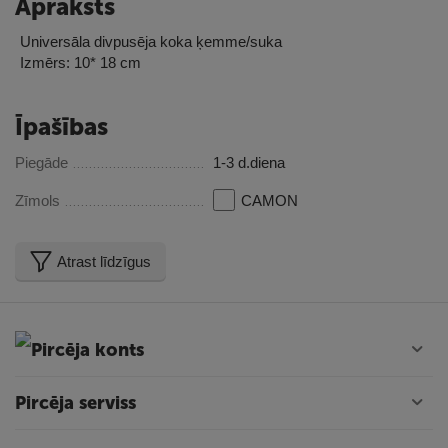
Apraksts
Universāla divpusēja koka ķemme/suka
Izmērs: 10* 18 cm
Īpašības
Piegāde
1-3 d.diena
Zīmols
CAMON
Atrast līdzīgus
Pircēja konts
Pircēja serviss