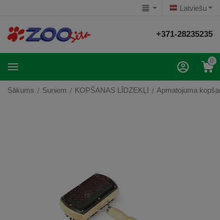
Latviešu
+371-28235235
0
Sākums
Suņiem
KOPŠANAS LĪDZEKĻI
Apmatojuma kopša
/
/
/