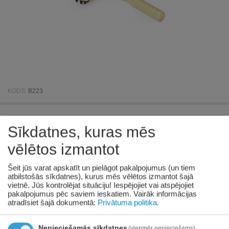
KODS:
B223
CAMON Universāla divpusēja koka
Sīkdatnes, kuras mēs
ķemme/suka 10*18 cm
vēlētos izmantot
Pieejamība:
19 gab. piegādātāju noliktavā
Šeit jūs varat apskatīt un pielāgot pakalpojumus (un tiem
atbilstošās sīkdatnes), kurus mēs vēlētos izmantot šajā
€
3
36
vietnē. Jūs kontrolējat situāciju! Iespējojiet vai atspējojiet
pakalpojumus pēc saviem ieskatiem.
Vairāk informācijas
(Ieskaitot PVN)
atradīsiet šajā dokumentā:
Privātuma politika
.
Prece pieejama:
09/08/2026
Nepieciešamās sīkdatnes
(vienmēr nepieciešams)