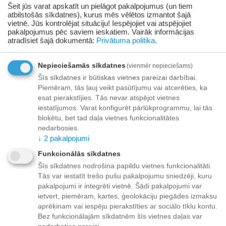
Šeit jūs varat apskatīt un pielāgot pakalpojumus (un tiem
atbilstošās sīkdatnes), kurus mēs vēlētos izmantot šajā
Paziņot man, kad prece ir noliktavā
vietnē. Jūs kontrolējat situāciju! Iespējojiet vai atspējojiet
pakalpojumus pēc saviem ieskatiem.
Vairāk informācijas
atradīsiet šajā dokumentā:
Privātuma politika
.
Pievienot vēlmju sarakstam
Nepieciešamās sīkdatnes
(vienmēr nepieciešams)
Piegāde
Šīs sīkdatnes ir būtiskas vietnes pareizai darbībai.
Piemēram, tās ļauj veikt pasūtījumu vai atcerēties, ka
Preču izsniegšanas punktos -
bezmaksas!
esat pierakstījies. Tās nevar atspējot vietnes
Līdz dzīvokļa durvīm no 35.00 eur bezmaksas!
iestatījumos. Varat konfigurēt pārlūkprogrammu, lai tās
Līdz 34.99 EUR piegādes maksa:
bloķētu, bet tad daļa vietnes funkcionalitātes
nedarbosies.
Venipak kurjers - 3.90 EUR
↓
2
pakalpojumi
Omniva pakomāts - 3.20 EUR
Funkcionālās sīkdatnes
Šīs sīkdatnes nodrošina papildu vietnes funkcionalitāti.
Tās var iestatīt trešo pušu pakalpojumu sniedzēji, kuru
Apmaksa
pakalpojumi ir integrēti vietnē. Šādi pakalpojumi var
ietvert, piemēram, kartes, ģeolokāciju piegādes izmaksu
aprēķinam vai iespēju pierakstīties ar sociālo tīklu kontu.
Bez funkcionālajām sīkdatnēm šīs vietnes daļas var