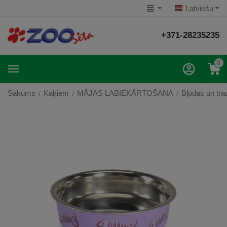
Latviešu
+371-28235235
0
Sākums
Kaķiem
MĀJAS LABIEKĀRTOŠANA
Bļodas un tra
/
/
/