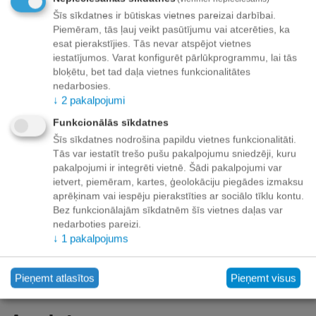
Šīs sīkdatnes ir būtiskas vietnes pareizai darbībai.
+
−
Grozā
Piemēram, tās ļauj veikt pasūtījumu vai atcerēties, ka
esat pierakstījies. Tās nevar atspējot vietnes
Pievienot vēlmju sarakstam
iestatījumos. Varat konfigurēt pārlūkprogrammu, lai tās
bloķētu, bet tad daļa vietnes funkcionalitātes
nedarbosies.
Piegāde
↓
2
pakalpojumi
Preču izsniegšanas punktos -
bezmaksas!
Funkcionālās sīkdatnes
Līdz dzīvokļa durvīm no 35.00 eur bezmaksas!
Šīs sīkdatnes nodrošina papildu vietnes funkcionalitāti.
Līdz 34.99 EUR piegādes maksa:
Tās var iestatīt trešo pušu pakalpojumu sniedzēji, kuru
pakalpojumi ir integrēti vietnē. Šādi pakalpojumi var
Venipak kurjers - 3.90 EUR
ietvert, piemēram, kartes, ģeolokāciju piegādes izmaksu
Omniva pakomāts - 3.20 EUR
aprēķinam vai iespēju pierakstīties ar sociālo tīklu kontu.
Bez funkcionālajām sīkdatnēm šīs vietnes daļas var
nedarboties pareizi.
↓
1
pakalpojums
Apmaksa
Pieņemt atlasītos
Pieņemt visus