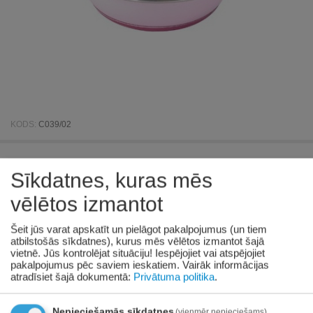
KODS:
C039/02
Bļoda SELECTA nerūsējošā tērauda ar
Sīkdatnes, kuras mēs
gumiju 14.5cm/500ml
vēlētos izmantot
Pieejamība:
4 gab. piegādātāju noliktavā
Šeit jūs varat apskatīt un pielāgot pakalpojumus (un tiem
atbilstošās sīkdatnes), kurus mēs vēlētos izmantot šajā
€
4
31
vietnē. Jūs kontrolējat situāciju! Iespējojiet vai atspējojiet
pakalpojumus pēc saviem ieskatiem.
Vairāk informācijas
(Ieskaitot PVN)
atradīsiet šajā dokumentā:
Privātuma politika
.
Prece pieejama:
06/08/2026
Nepieciešamās sīkdatnes
(vienmēr nepieciešams)