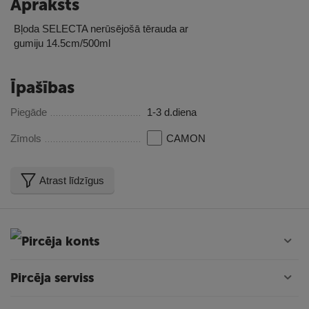
Apraksts
Bļoda SELECTA nerūsējošā tērauda ar
gumiju 14.5cm/500ml
Īpašības
Piegāde
1-3 d.diena
Zīmols
CAMON
Atrast līdzīgus
Pircēja konts
Pircēja serviss