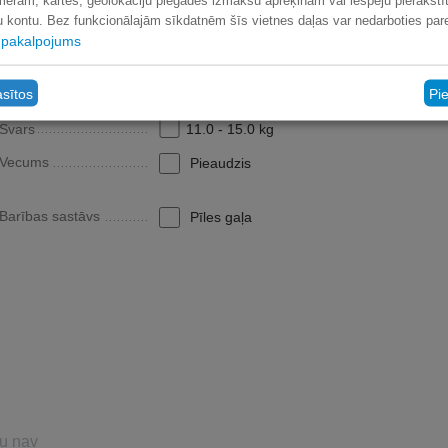
mēram, kartes, ģeolokāciju piegādes izmaksu aprēķinam vai iespēju pierakstīt
lu kontu. Bez funkcionālajām sīkdatnēm šīs vietnes daļas var nedarboties pare
pakalpojums
asītos
Pi
Zīmols
BELCANDO
Svars
11.0 - 15.0 kg
Vecums
Pieaudzis
Barības sastāvs
Pīles gaļa
u nav