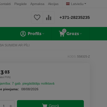
Kontakti
Piegāde
Apmaksa
Akcijas
Latviešu
+371-28235235
0
Profils
Grozs
A SUŅIEM AR PĪLI
KODS:
558325-Z
83
03
aitot PVN)
jamība:
7 gab. piegādātāju noliktavā
e pieejama:
08/08/2026
+
Grozā