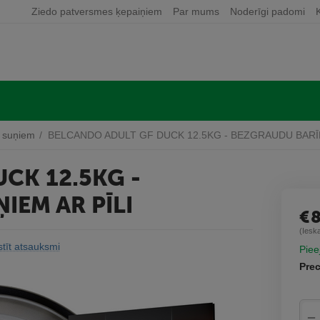
Ziedo patversmes ķepaiņiem
Par mums
Noderīgi padomi
 suņiem
/
BELCANDO ADULT GF DUCK 12.5KG - BEZGRAUDU BARĪB
CK 12.5KG -
IEM AR PĪLI
€
(Iesk
tīt atsauksmi
Piee
Prec
−