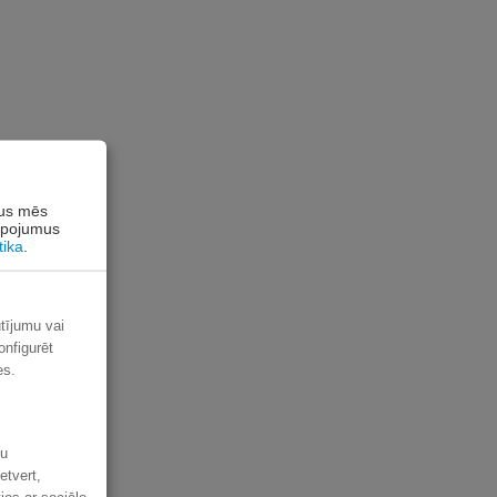
rus mēs
alpojumus
tika
.
ūtījumu vai
onfigurēt
es.
šu
etvert,