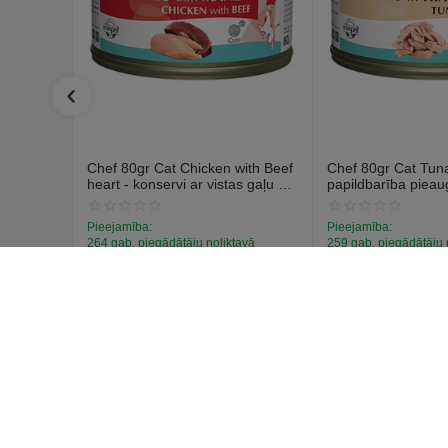
Chef 80gr Cat Chicken with Beef
Chef 80gr Cat Tuna 
heart - konservi ar vistas gaļu un
papildbarība piea
liellopa sirdim
kaķiem, konservi ar
Pieejamība:
Pieejamība:
264 gab. piegādātāju noliktavā
259 gab. piegādātāju 
€
1
€
1
59
59
(Ieskaitot PVN)
(Ieskaitot PVN)
Pircēja 