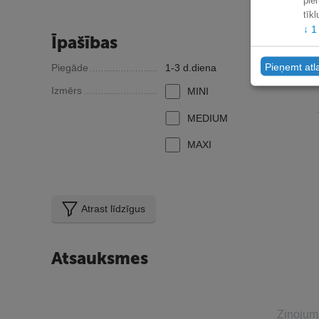
pie
tīk
↓
1
Īpašības
Pieņemt atl
Piegāde
1-3 d.diena
Izmērs
MINI
MEDIUM
MAXI
Atrast līdzīgus
Atsauksmes
Ziņojum