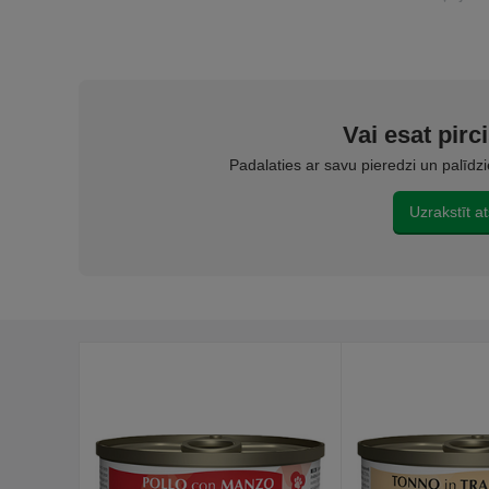
Vai esat pirc
Padalaties ar savu pieredzi un palīdz
Uzrakstīt a