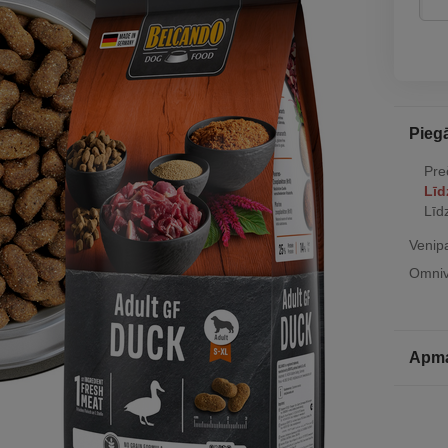
Pieg
Pre
Līd
Līd
Venip
Omniv
Apm