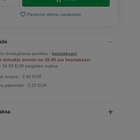
Pievienot vēlmju sarakstam
āde
ču izsniegšanas punktos -
bezmaksas!
z dzīvokļa durvīm no 35.00 eur bezmaksas!
z 34.99 EUR piegādes maksa:
ak kurjers - 3.90 EUR
a pakomāts - 3.20 EUR
aksa