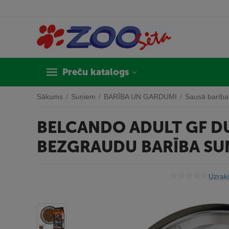
Preču katalogs
Sākums
/
Suņiem
/
BARĪBA UN GARDUMI
/
Sausā barība
BELCANDO ADULT GF DU
BEZGRAUDU BARĪBA SUŅ
Uzraks