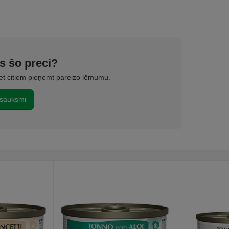
is šo preci?
iet citiem pieņemt pareizo lēmumu.
tsauksmi