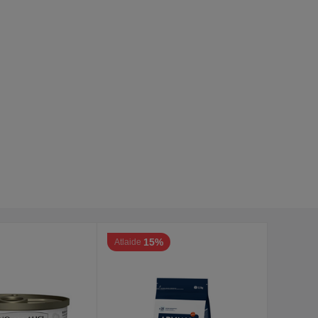
15%
Atlaide