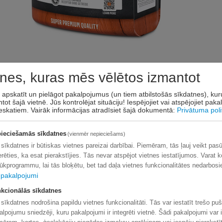
nes, kuras mēs vēlētos izmantot
suņiem.
tinātu aktivitātes līmeni un jutību pret graudiem.
t apskatīt un pielāgot pakalpojumus (un tiem atbilstošās sīkdatnes), ku
tot šajā vietnē. Jūs kontrolējat situāciju! Iespējojiet vai atspējojiet pak
u daudzumu: 75% (pīle 73%, krils 2%).
eskatiem.
Vairāk informācijas atradīsiet šajā dokumentā:
Privātuma poli
arants (17%); Kartupeļu ciete; Zirņu milti; Jūras
ts alus raugs*¹ (2,5%); Drupināti ceratonijas graudi*¹
ieciešamās sīkdatnes
(vienmēr nepieciešams)
³; Žāvēts biešu mīkstums*⁴; Nātrija hlorīds; Kālija
 sīkdatnes ir būtiskas vietnes pareizai darbībai. Piemēram, tās ļauj veikt pas
a, kumelītes, fenhelis, ķimenes, āmuļi, pelašķi, kazeņu
erēties, ka esat pierakstījies. Tās nevar atspējot vietnes iestatījumos. Varat k
 *⁴atcukurota. Analītiskās sastāvdaļas:Olbaltumvielas
lūkprogrammu, lai tās bloķētu, bet tad daļa vietnes funkcionalitātes nedarbosi
ātas šķiedrvielas 3,2%; Mitrums 10%; Kalcijs 1,5%;
pakalpojumi
mīns 15 000 SV; D3 vitamīns 1500 SV; E vitamīns 150
 12,5 mg; Dzelzs (kā dzelzs(II) sulfāta monohidrāts) 200
kcionālās sīkdatnes
ka oksīds) 125 mg; Jods (kā bezūdens kalcija jodāts) 2
 sīkdatnes nodrošina papildu vietnes funkcionalitāti. Tās var iestatīt trešo pu
devas:Tokoferola ekstrakti no augu eļļām 48 mg.
alpojumu sniedzēji, kuru pakalpojumi ir integrēti vietnē. Šādi pakalpojumi var i