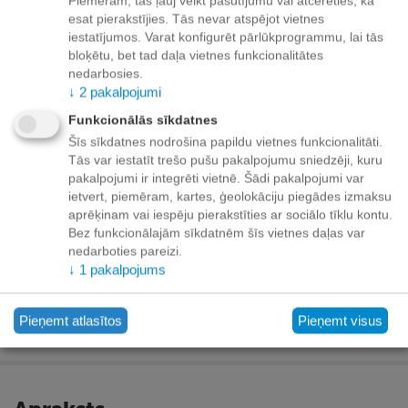
Piemēram, tās ļauj veikt pasūtījumu vai atcerēties, ka
esat pierakstījies. Tās nevar atspējot vietnes
Paziņot man, kad prece ir noliktavā
iestatījumos. Varat konfigurēt pārlūkprogrammu, lai tās
bloķētu, bet tad daļa vietnes funkcionalitātes
Pievienot vēlmju sarakstam
nedarbosies.
↓
2
pakalpojumi
Piegāde
Funkcionālās sīkdatnes
Šīs sīkdatnes nodrošina papildu vietnes funkcionalitāti.
Preču izsniegšanas punktos -
bezmaksas!
Tās var iestatīt trešo pušu pakalpojumu sniedzēji, kuru
Līdz dzīvokļa durvīm no 35.00 eur bezmaksas!
pakalpojumi ir integrēti vietnē. Šādi pakalpojumi var
Līdz 34.99 EUR piegādes maksa:
ietvert, piemēram, kartes, ģeolokāciju piegādes izmaksu
aprēķinam vai iespēju pierakstīties ar sociālo tīklu kontu.
Venipak kurjers - 3.90 EUR
Bez funkcionālajām sīkdatnēm šīs vietnes daļas var
Omniva pakomāts - 3.20 EUR
nedarboties pareizi.
↓
1
pakalpojums
Pieņemt atlasītos
Pieņemt visus
Apmaksa