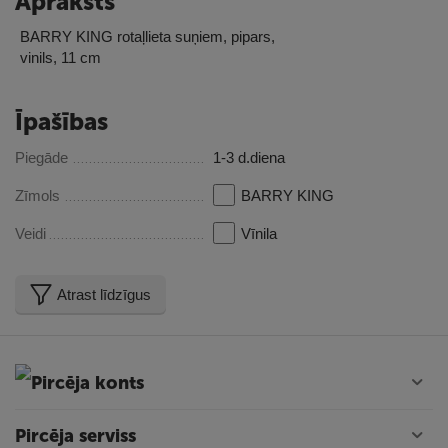
Apraksts
BARRY KING rotaļlieta suņiem, pipars,
vinils, 11 cm
Īpašības
Piegāde
1-3 d.diena
Zīmols
BARRY KING
Veidi
Vīnila
Atrast līdzīgus
Pircēja konts
Pircēja serviss