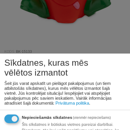
KODS:
BK-15133
Sīkdatnes, kuras mēs
Barry King rotaļlieta suņiem, pipars,
vēlētos izmantot
vinils, 11 cm
Šeit jūs varat apskatīt un pielāgot pakalpojumus (un tiem
atbilstošās sīkdatnes), kurus mēs vēlētos izmantot šajā
Nav noliktavā
vietnē. Jūs kontrolējat situāciju! Iespējojiet vai atspējojiet
pakalpojumus pēc saviem ieskatiem.
Vairāk informācijas
Sazinieties
atradīsiet šajā dokumentā:
Privātuma politika
.
ar mums
par preci
Nepieciešamās sīkdatnes
(vienmēr nepieciešams)
Prece pieejama:
10/08/2026
Šīs sīkdatnes ir būtiskas vietnes pareizai darbībai.