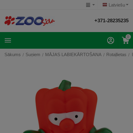
Latviešu
+371-28235235
0
Sākums
Suņiem
MĀJAS LABIEKĀRTOŠANA
Rotaļlietas
/
/
/
/