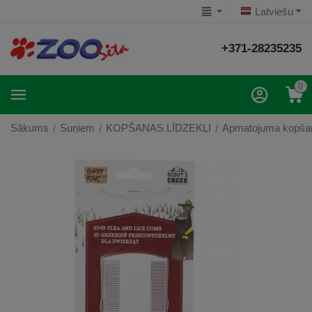
Latviešu
+371-28235235
0
Sākums
Suņiem
KOPŠANAS LĪDZEKĻI
Apmatojuma kopša
/
/
/