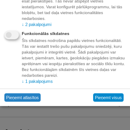
esat pierakstījies. Tās nevar atspējot vietnes
+
−
iestatījumos. Varat konfigurēt pārlūkprogrammu, lai tās
Grozā
bloķētu, bet tad daļa vietnes funkcionalitātes
nedarbosies.
Pievienot vēlmju sarakstam
↓
2
pakalpojumi
Funkcionālās sīkdatnes
Piegāde
Šīs sīkdatnes nodrošina papildu vietnes funkcionalitāti.
Tās var iestatīt trešo pušu pakalpojumu sniedzēji, kuru
Preču izsniegšanas punktos -
bezmaksas!
pakalpojumi ir integrēti vietnē. Šādi pakalpojumi var
Līdz dzīvokļa durvīm no 35.00 eur bezmaksas!
ietvert, piemēram, kartes, ģeolokāciju piegādes izmaksu
Līdz 34.99 EUR piegādes maksa:
aprēķinam vai iespēju pierakstīties ar sociālo tīklu kontu.
Bez funkcionālajām sīkdatnēm šīs vietnes daļas var
Venipak kurjers - 3.90 EUR
nedarboties pareizi.
Omniva pakomāts - 3.20 EUR
↓
1
pakalpojums
Pieņemt atlasītos
Pieņemt visus
Apmaksa