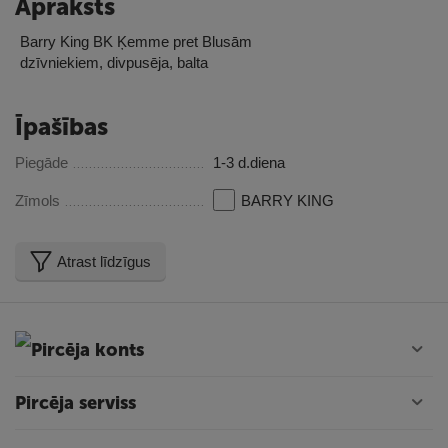
Apraksts
Barry King BK Ķemme pret Blusām
dzīvniekiem, divpusēja, balta
Īpašības
Piegāde
1-3 d.diena
Zīmols
BARRY KING
Atrast līdzīgus
Pircēja konts
Pircēja serviss