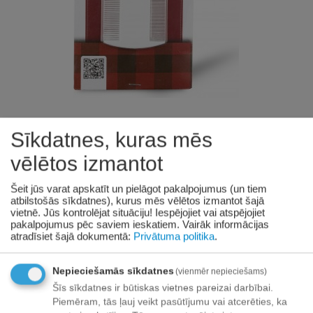
KODS:
BK-14060
Sīkdatnes, kuras mēs
vēlētos izmantot
Barry King Ķemme pret blusām
dzīvniekiem, divpusēja, balta
Šeit jūs varat apskatīt un pielāgot pakalpojumus (un tiem
atbilstošās sīkdatnes), kurus mēs vēlētos izmantot šajā
vietnē. Jūs kontrolējat situāciju! Iespējojiet vai atspējojiet
Pieejamība:
2 gab. piegādātāju noliktavā
pakalpojumus pēc saviem ieskatiem.
Vairāk informācijas
atradīsiet šajā dokumentā:
Privātuma politika
.
€
1
27
(Ieskaitot PVN)
Nepieciešamās sīkdatnes
(vienmēr nepieciešams)
Šīs sīkdatnes ir būtiskas vietnes pareizai darbībai.
Prece pieejama:
06/08/2026
Piemēram, tās ļauj veikt pasūtījumu vai atcerēties, ka