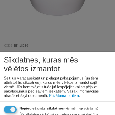
KODS:
BK-18236
Sīkdatnes, kuras mēs
Barry King Bļoda standarta 4.7 l
vēlētos izmantot
Pieejamība:
18 gab. piegādātāju noliktavā
Šeit jūs varat apskatīt un pielāgot pakalpojumus (un tiem
atbilstošās sīkdatnes), kurus mēs vēlētos izmantot šajā
€
4
22
vietnē. Jūs kontrolējat situāciju! Iespējojiet vai atspējojiet
pakalpojumus pēc saviem ieskatiem.
Vairāk informācijas
(Ieskaitot PVN)
atradīsiet šajā dokumentā:
Privātuma politika
.
Prece pieejama:
09/08/2026
Nepieciešamās sīkdatnes
(vienmēr nepieciešams)
Šīs sīkdatnes ir būtiskas vietnes pareizai darbībai.