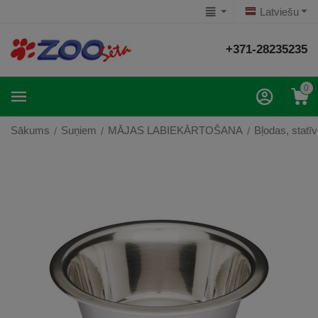
Latviešu
+371-28235235
0
Sākums
Suņiem
MĀJAS LABIEKĀRTOŠANA
Bļodas, statīv
/
/
/