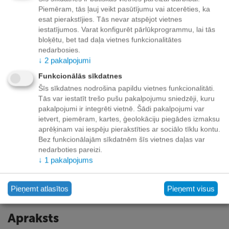
+
−
Grozā
Piemēram, tās ļauj veikt pasūtījumu vai atcerēties, ka
esat pierakstījies. Tās nevar atspējot vietnes
Pievienot vēlmju sarakstam
iestatījumos. Varat konfigurēt pārlūkprogrammu, lai tās
bloķētu, bet tad daļa vietnes funkcionalitātes
nedarbosies.
Piegāde
↓
2
pakalpojumi
Preču izsniegšanas punktos -
bezmaksas!
Funkcionālās sīkdatnes
Līdz dzīvokļa durvīm no 35.00 eur bezmaksas!
Šīs sīkdatnes nodrošina papildu vietnes funkcionalitāti.
Līdz 34.99 EUR piegādes maksa:
Tās var iestatīt trešo pušu pakalpojumu sniedzēji, kuru
pakalpojumi ir integrēti vietnē. Šādi pakalpojumi var
Venipak kurjers - 3.90 EUR
ietvert, piemēram, kartes, ģeolokāciju piegādes izmaksu
Omniva pakomāts - 3.20 EUR
aprēķinam vai iespēju pierakstīties ar sociālo tīklu kontu.
Bez funkcionālajām sīkdatnēm šīs vietnes daļas var
nedarboties pareizi.
↓
1
pakalpojums
Apmaksa
Pieņemt atlasītos
Pieņemt visus
Apraksts