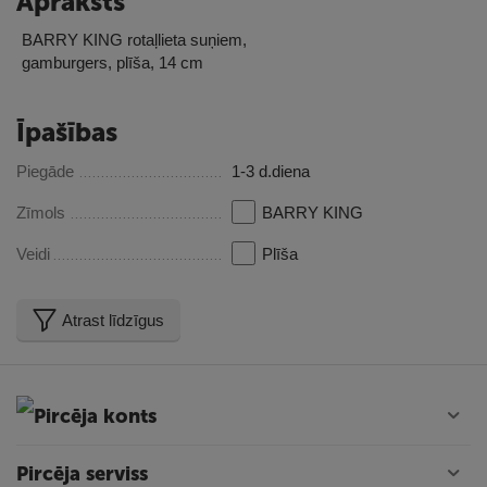
Apraksts
BARRY KING rotaļlieta suņiem,
gamburgers, plīša, 14 cm
Īpašības
Piegāde
1-3 d.diena
Zīmols
BARRY KING
Veidi
Plīša
Atrast līdzīgus
Pircēja konts
Pircēja serviss