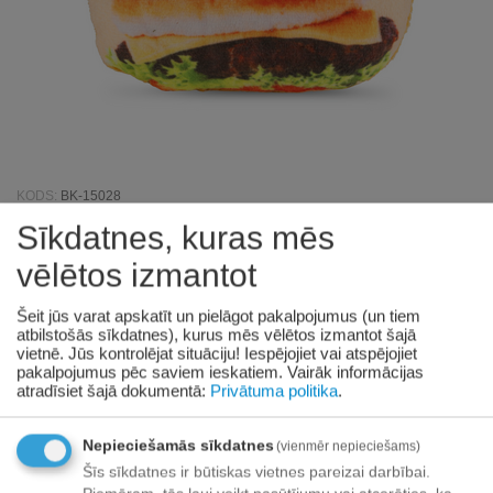
KODS:
BK-15028
Sīkdatnes, kuras mēs
Barry King BK Rot.suņiem,
vēlētos izmantot
gamburgers, plīša, 14 cm
Šeit jūs varat apskatīt un pielāgot pakalpojumus (un tiem
atbilstošās sīkdatnes), kurus mēs vēlētos izmantot šajā
Nav noliktavā
vietnē. Jūs kontrolējat situāciju! Iespējojiet vai atspējojiet
pakalpojumus pēc saviem ieskatiem.
Vairāk informācijas
Sazinieties
atradīsiet šajā dokumentā:
Privātuma politika
.
ar mums
par preci
Nepieciešamās sīkdatnes
(vienmēr nepieciešams)
Prece pieejama:
09/08/2026
Šīs sīkdatnes ir būtiskas vietnes pareizai darbībai.