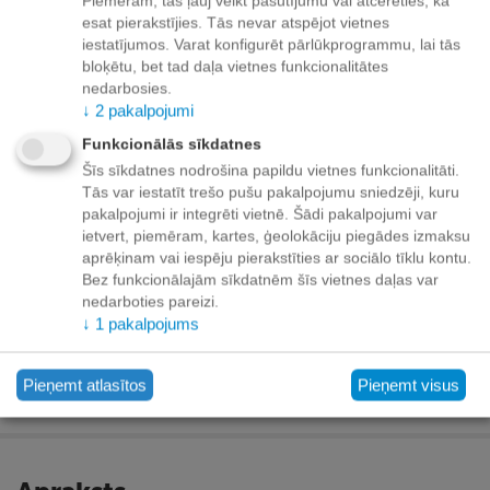
Piemēram, tās ļauj veikt pasūtījumu vai atcerēties, ka
esat pierakstījies. Tās nevar atspējot vietnes
Paziņot man, kad prece ir noliktavā
iestatījumos. Varat konfigurēt pārlūkprogrammu, lai tās
bloķētu, bet tad daļa vietnes funkcionalitātes
Pievienot vēlmju sarakstam
nedarbosies.
↓
2
pakalpojumi
Piegāde
Funkcionālās sīkdatnes
Šīs sīkdatnes nodrošina papildu vietnes funkcionalitāti.
Preču izsniegšanas punktos -
bezmaksas!
Tās var iestatīt trešo pušu pakalpojumu sniedzēji, kuru
Līdz dzīvokļa durvīm no 35.00 eur bezmaksas!
pakalpojumi ir integrēti vietnē. Šādi pakalpojumi var
Līdz 34.99 EUR piegādes maksa:
ietvert, piemēram, kartes, ģeolokāciju piegādes izmaksu
aprēķinam vai iespēju pierakstīties ar sociālo tīklu kontu.
Venipak kurjers - 3.90 EUR
Bez funkcionālajām sīkdatnēm šīs vietnes daļas var
Omniva pakomāts - 3.20 EUR
nedarboties pareizi.
↓
1
pakalpojums
Pieņemt atlasītos
Pieņemt visus
Apmaksa