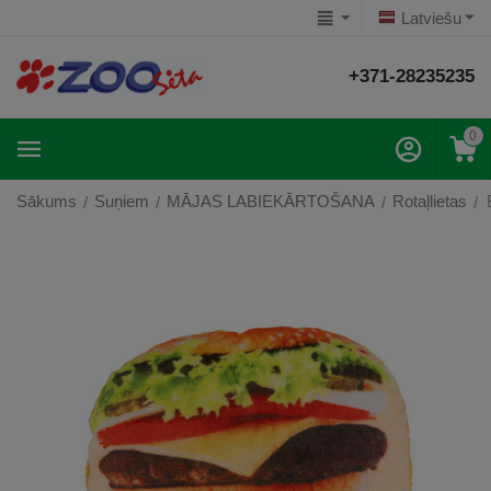
Latviešu
+371-28235235
0
Sākums
Suņiem
MĀJAS LABIEKĀRTOŠANA
Rotaļlietas
/
/
/
/