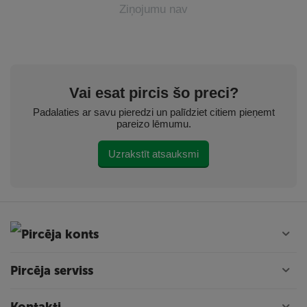
Ziņojumu nav
Vai esat pircis šo preci?
Padalaties ar savu pieredzi un palīdziet citiem pieņemt
pareizo lēmumu.
Uzrakstīt atsauksmi
Pircēja konts
Pircēja serviss