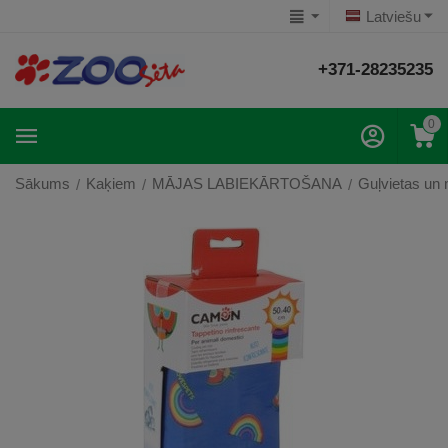
Latviešu
+371-28235235
0
Sākums
Kaķiem
MĀJAS LABIEKĀRTOŠANA
Guļvietas un
/
/
/