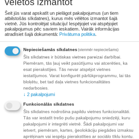
vēlētos izmantot
+
−
Grozā
Šeit jūs varat apskatīt un pielāgot pakalpojumus (un tiem
atbilstošās sīkdatnes), kurus mēs vēlētos izmantot šajā
Pievienot vēlmju sarakstam
vietnē. Jūs kontrolējat situāciju! Iespējojiet vai atspējojiet
pakalpojumus pēc saviem ieskatiem.
Vairāk informācijas
atradīsiet šajā dokumentā:
Privātuma politika
.
Piegāde
Preču izsniegšanas punktos -
bezmaksas!
Nepieciešamās sīkdatnes
(vienmēr nepieciešams)
Līdz dzīvokļa durvīm no 35.00 eur bezmaksas!
Šīs sīkdatnes ir būtiskas vietnes pareizai darbībai.
Līdz 34.99 EUR piegādes maksa:
Piemēram, tās ļauj veikt pasūtījumu vai atcerēties, ka
esat pierakstījies. Tās nevar atspējot vietnes
Venipak kurjers - 3.90 EUR
iestatījumos. Varat konfigurēt pārlūkprogrammu, lai tās
Omniva pakomāts - 3.20 EUR
bloķētu, bet tad daļa vietnes funkcionalitātes
nedarbosies.
↓
2
pakalpojumi
Funkcionālās sīkdatnes
Apmaksa
Šīs sīkdatnes nodrošina papildu vietnes funkcionalitāti.
Tās var iestatīt trešo pušu pakalpojumu sniedzēji, kuru
pakalpojumi ir integrēti vietnē. Šādi pakalpojumi var
ietvert, piemēram, kartes, ģeolokāciju piegādes izmaksu
Apraksts
aprēķinam vai iespēju pierakstīties ar sociālo tīklu kontu.