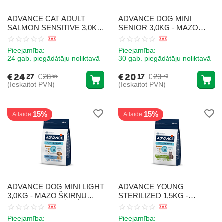
ADVANCE CAT ADULT
ADVANCE DOG MINI
SALMON SENSITIVE 3,0KG
SENIOR 3,0KG - MAZO
- PIEAUGUŠIEM KAĶIEM
ŠĶIRŅU VECAĶIEM
(LASIS UN RĪSI)
SUŅIEM (VISTA UN RĪSI)
Pieejamība:
Pieejamība:
24 gab. piegādātāju noliktavā
30 gab. piegādātāju noliktavā
€
24
€
20
€
28
€
23
27
17
55
73
(Ieskaitot PVN)
(Ieskaitot PVN)
15%
15%
Atlaide
Atlaide
ADVANCE DOG MINI LIGHT
ADVANCE YOUNG
3,0KG - MAZO ŠĶIRŅU
STERILIZED 1,5KG -
SUŅIEM AR LIEKO SVARU
STERILIZĒTIEM KAĶIEM
(VISTA UN RĪSI)
JUNIORIEM (VISTA UN
Pieejamība:
Pieejamība: