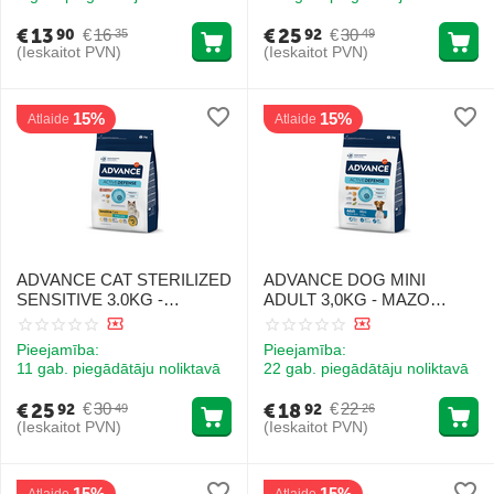
€
13
€
25
€
16
€
30
90
92
35
49
(Ieskaitot PVN)
(Ieskaitot PVN)
15%
15%
Atlaide
Atlaide
ADVANCE CAT STERILIZED
ADVANCE DOG MINI
SENSITIVE 3.0KG -
ADULT 3,0KG - MAZO
STERILIZĒTIEM KAĶIEM
ŠĶIRŅU SUŅIEM (VISTA
(LASIS UN RĪSI)
UN RĪSI)
Pieejamība:
Pieejamība:
11 gab. piegādātāju noliktavā
22 gab. piegādātāju noliktavā
€
25
€
18
€
30
€
22
92
92
49
26
(Ieskaitot PVN)
(Ieskaitot PVN)
15%
15%