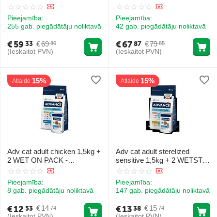
10KG - pilnvērtīga sausa
sabalansēta sausa barība
barība pieaugušiem kaķiem,
sterilizētiem kaķiem no 10
Pieejamība:
Pieejamība:
ar lasi
gadu vecuma. Ar vistas gaļu
255 gab. piegādātāju noliktavā
42 gab. piegādātāju noliktavā
un miežiem.
€
59
€
67
€
69
€
79
33
87
80
85
(Ieskaitot PVN)
(Ieskaitot PVN)
15%
15%
Atlaide
Atlaide
Adv cat adult chicken 1,5kg +
Adv cat adult sterelized
2 WET ON PACK -
sensitive 1,5kg + 2 WETSTZ
pilnvērtīga sausā un mitrā
COD - pilnvērtīga sausā un
barība pieaugušiem kaķiem
mitrā barība pieaugušiem
Pieejamība:
Pieejamība:
no 1 līdz 10 gadiem, VISTA
sterilizētiem kaķiem no 1 līdz
8 gab. piegādātāju noliktavā
147 gab. piegādātāju noliktavā
UN RĪSI
10 gadiem, ar jūtīgu g...
€
12
€
13
€
14
€
15
53
38
74
74
(Ieskaitot PVN)
(Ieskaitot PVN)