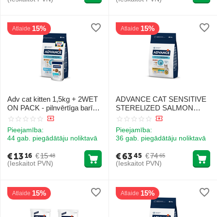
15%
15%
Atlaide
Atlaide
Adv cat kitten 1,5kg + 2WET
ADVANCE CAT SENSITIVE
ON PACK - pilnvērtīga barība
STERELIZED SALMON
kaķēniem (vecumā no 2 līdz
10KG
12 mēnešiem), grūsnām vai
Pieejamība:
Pieejamība:
barojošām kaķenēm (sausā
44 gab. piegādātāju noliktavā
36 gab. piegādātāju noliktavā
barība un konservi).
€
13
€
63
€
15
€
74
16
45
48
65
(Ieskaitot PVN)
(Ieskaitot PVN)
15%
15%
Atlaide
Atlaide