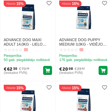
15%
15%
Atlaide
Atlaide
ADVANCE DOG MAXI
ADVANCE DOG PUPPY
ADULT 14,0KG - LIELO
MEDIUM 3,0KG - VIDĒJO
ŠĶIRŅU SUŅIEM (VISTA
ŠĶIRŅU KUCĒNIEM (VISTA
UN RĪSI)
AR RISIEM)
Pieejamība:
Pieejamība:
50 gab. piegādātāju noliktavā
176 gab. piegādātāju noliktavā
€
62
€
20
€
73
€
23
30
08
29
62
(Ieskaitot PVN)
(Ieskaitot PVN)
15%
15%
Atlaide
Atlaide