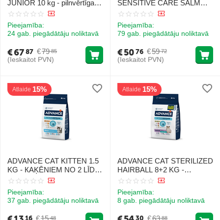
JUNIOR 10 kg - pilnvērtīga
SENSITIVE CARE SALMON
sausā barība, kas īpaši
8+2kg - pilnvērtīga sausā
paredzēta sterilizētiem
barība pieaugušiem
Pieejamība:
Pieejamība:
kaķiem (no sterilizācijas līdz
sterilizētiem kaķiem no 1 līdz
24 gab. piegādātāju noliktavā
79 gab. piegādātāju noliktavā
24 mēnešu vecumam). Ar
10 gadiem
vistu...
€
67
€
50
€
79
€
59
87
76
85
72
(Ieskaitot PVN)
(Ieskaitot PVN)
15%
15%
Atlaide
Atlaide
ADVANCE CAT KITTEN 1.5
ADVANCE CAT STERILIZED
KG - КAĶĒNIEM NO 2 LĪDZ
HAIRBALL 8+2 KG -
12 MENEŠIEM (VISTA UN
pilnvērtīga sausā barība
RĪSI)
sterilizētiem pieaugušiem
Pieejamība:
Pieejamība:
kaķiem, kuriem ir problēmas
37 gab. piegādātāju noliktavā
8 gab. piegādātāju noliktavā
ar gremošanas traktu
€
13
€
54
€
15
€
63
16
30
48
88