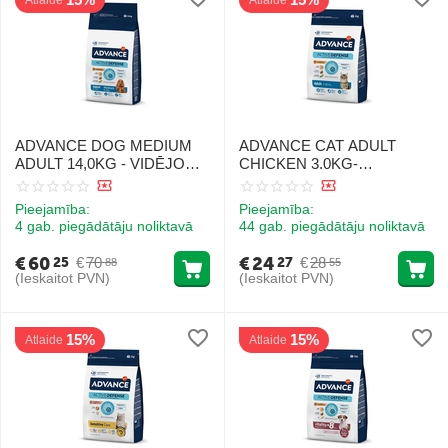
Atlaide
Atlaide
ADVANCE DOG MEDIUM
ADVANCE CAT ADULT
ADULT 14,0KG - VIDĒJO
CHICKEN 3.0KG-
ŠĶIRŅU SUŅIEM (VISTA
PIEAUGUŠIEM KAĶIEM
UN RĪSI)
(VISTA UN RĪSI)
Pieejamība:
Pieejamība:
4 gab. piegādātāju noliktavā
44 gab. piegādātāju noliktavā
€
60
€
24
€
70
€
28
25
27
88
55
(Ieskaitot PVN)
(Ieskaitot PVN)
15%
15%
Atlaide
Atlaide