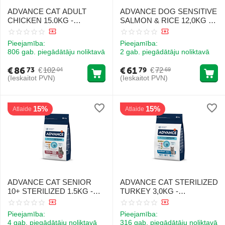
ADVANCE CAT ADULT
ADVANCE DOG SENSITIVE
CHICKEN 15.0KG -
SALMON & RICE 12,0KG -
PIEAUGUŠIEM KAĶIEM
JUTĪGIEM SUŅIEM (LASIS
(VISTA UN RĪSI)
UN RĪSI)
Pieejamība:
Pieejamība:
806 gab. piegādātāju noliktavā
2 gab. piegādātāju noliktavā
€
86
€
61
€
102
€
72
73
79
04
69
(Ieskaitot PVN)
(Ieskaitot PVN)
15%
15%
Atlaide
Atlaide
ADVANCE CAT SENIOR
ADVANCE CAT STERILIZED
10+ STERILIZED 1.5KG -
TURKEY 3,0KG -
VECIEM STERILIZĒTIEM
STERILIZĒTIEM KAĶIEM
KAĶIEM (VISTA UN MIEŽI)
(TĪTARS UN MIEŽI)
Pieejamība:
Pieejamība:
4 gab. piegādātāju noliktavā
316 gab. piegādātāju noliktavā