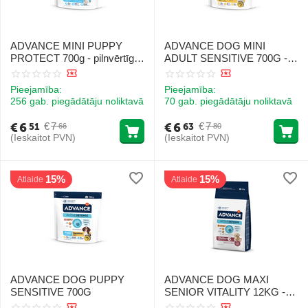
ADVANCE MINI PUPPY
ADVANCE DOG MINI
PROTECT 700g - pilnvērtīga
ADULT SENSITIVE 700G -
un sabalansēta sausā barība
pilnvērtīga un sabalansēta
mazo šķirņu kucēniem,
barība mazo šķirņu
Pieejamība:
Pieejamība:
vecumā no 2 mēnešiem līdz
pieaugušiem suņiem (<10 kg)
256 gab. piegādātāju noliktavā
70 gab. piegādātāju noliktavā
10 mēnešiem
vecuma no 10 mēnešiem līdz
8 gadiem
€
6
€
6
€
7
€
7
51
63
66
80
(Ieskaitot PVN)
(Ieskaitot PVN)
15%
15%
Atlaide
Atlaide
ADVANCE DOG PUPPY
ADVANCE DOG MAXI
SENSITIVE 700G
SENIOR VITALITY 12KG -
Pieaugušie lielo šķirņu suņi