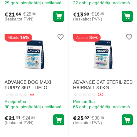
RĪSI)
29 gab. piegādātāju noliktavā
22 gab. piegādātāju noliktavā
€
21
€
13
€
25
€
16
64
90
46
35
(Ieskaitot PVN)
(Ieskaitot PVN)
15%
15%
Atlaide
Atlaide
ADVANCE DOG MAXI
ADVANCE CAT STERILIZED
PUPPY 3KG - LIELO
HAIRBALL 3.0KG -
ŠĶIRŅU KUCĒNIEM (VISTA
PIEAUGUŠIEM KAĶIEM
UN RĪSI)
(TĪTARS UN RĪSI)
Pieejamība:
Pieejamība:
90 gab. piegādātāju noliktavā
65 gab. piegādātāju noliktavā
€
21
€
25
€
24
€
30
11
92
84
49
(Ieskaitot PVN)
(Ieskaitot PVN)