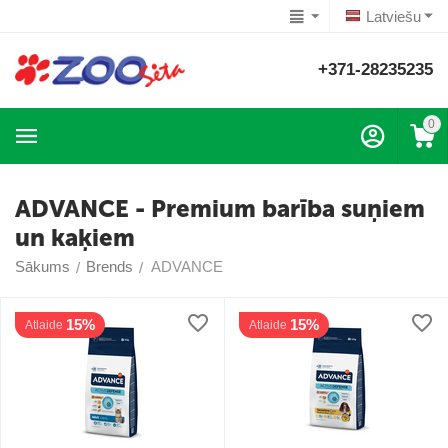
Latviešu
+371-28235235
0
ADVANCE - Premium barība suņiem
un kaķiem
Sākums
Brends
ADVANCE
/
/
15%
15%
Atlaide
Atlaide