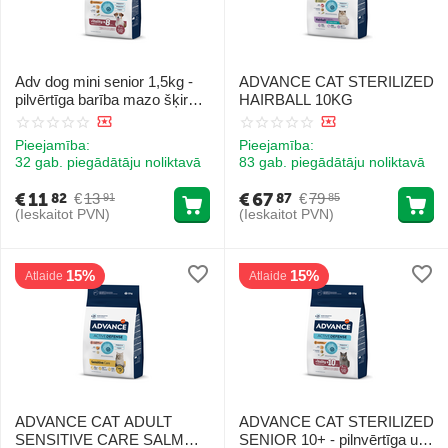
Adv dog mini senior 1,5kg -
ADVANCE CAT STERILIZED
pilvērtīga barība mazo šķirņu
HAIRBALL 10KG
suņiem no 7 gadu vecuma
Pieejamība:
Pieejamība:
32 gab. piegādātāju noliktavā
83 gab. piegādātāju noliktavā
€
11
€
67
€
13
€
79
82
87
91
85
(Ieskaitot PVN)
(Ieskaitot PVN)
15%
15%
Atlaide
Atlaide
ADVANCE CAT ADULT
ADVANCE CAT STERILIZED
SENSITIVE CARE SALMON
SENIOR 10+ - pilnvērtīga un