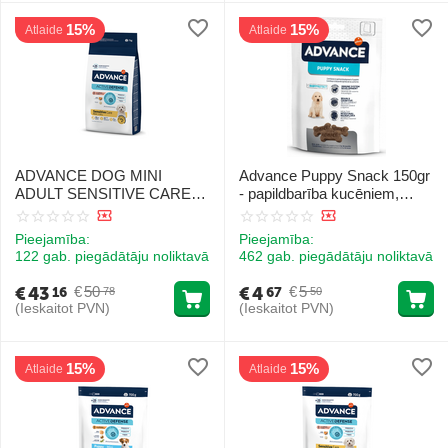
15%
15%
Atlaide
Atlaide
ADVANCE DOG MINI
Advance Puppy Snack 150gr
ADULT SENSITIVE CARE
- papildbarība kucēniem,
7KG - sausā barība mazo
maigie un garšīgie cepumi.
šķirņu pieaugušiem suņiem
Pieejamība:
Pieejamība:
(svars līdz 10 kg) ar jutīgu
122 gab. piegādātāju noliktavā
462 gab. piegādātāju noliktavā
gremošanas sistēmu
€
43
€
4
€
50
€
5
16
67
78
50
(Ieskaitot PVN)
(Ieskaitot PVN)
15%
15%
Atlaide
Atlaide