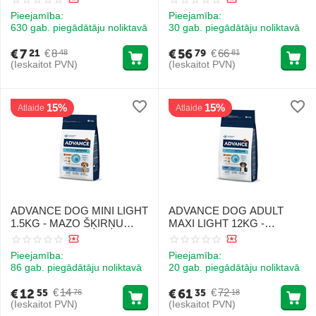
(+30 kg), vecakiem par 6
Pieejamība:
Pieejamība:
gadiem
630 gab. piegādātāju noliktavā
30 gab. piegādātāju noliktavā
€
7
€
56
€
8
€
66
21
79
48
81
(Ieskaitot PVN)
(Ieskaitot PVN)
15%
15%
Atlaide
Atlaide
ADVANCE DOG MINI LIGHT
ADVANCE DOG ADULT
1.5KG - MAZO ŠĶIRŅU
MAXI LIGHT 12KG -
SUŅIEM AR LIEKO SVARU
pilnvērtīga un sabalansēta
(VISTA UN RĪSI)
barība pieaugušiem lielo
Pieejamība:
Pieejamība:
šķirņu suņiem (+30 kg) ar
86 gab. piegādātāju noliktavā
20 gab. piegādātāju noliktavā
tendenci pieņemties svarā
€
12
€
61
€
14
€
72
55
35
76
18
(Ieskaitot PVN)
(Ieskaitot PVN)