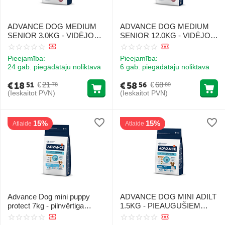
ADVANCE DOG MEDIUM
ADVANCE DOG MEDIUM
SENIOR 3.0KG - VIDĒJO
SENIOR 12.0KG - VIDĒJO
ŠĶIRŅU VECAĶIEM
ŠĶIRŅU VECAĶIEM
SUŅIEM (VISTA AR
SUŅIEM (VISTA AR
Pieejamība:
Pieejamība:
RISIEM)
RISIEM)
24 gab. piegādātāju noliktavā
6 gab. piegādātāju noliktavā
€
18
€
58
€
21
€
68
51
56
78
89
(Ieskaitot PVN)
(Ieskaitot PVN)
15%
15%
Atlaide
Atlaide
Advance Dog mini puppy
ADVANCE DOG MINI ADILT
protect 7kg - pilnvērtiga
1.5KG - PIEAUGUŠIEM
sausa barība mazo šķirņu
MAZO ŠĶIRŅU SUŅIEM
kucēniem ar vistu un rīsiem
(VISTA UN RĪSI)