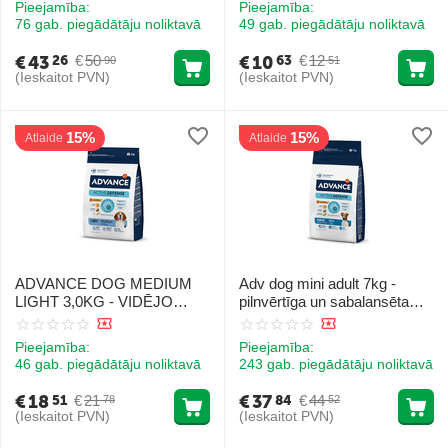
Pieejamība:
Pieejamība:
76 gab. piegādātāju noliktavā
49 gab. piegādātāju noliktavā
€
43
€
10
€
50
€
12
26
63
90
51
(Ieskaitot PVN)
(Ieskaitot PVN)
15%
15%
Atlaide
Atlaide
ADVANCE DOG MEDIUM
Adv dog mini adult 7kg -
LIGHT 3,0KG - VIDĒJO
pilnvērtīga un sabalansēta
ŠĶIRŅU SUŅIEM AR LIEKO
sausa barība mazo šķirņu
SVARU (VISTA AR RISIEM)
pieaugušiem suņiem (svars
Pieejamība:
Pieejamība:
līdz 10 kg). Ar vistu un rīsiem.
46 gab. piegādātāju noliktavā
243 gab. piegādātāju noliktavā
€
18
€
37
€
21
€
44
51
84
78
52
(Ieskaitot PVN)
(Ieskaitot PVN)