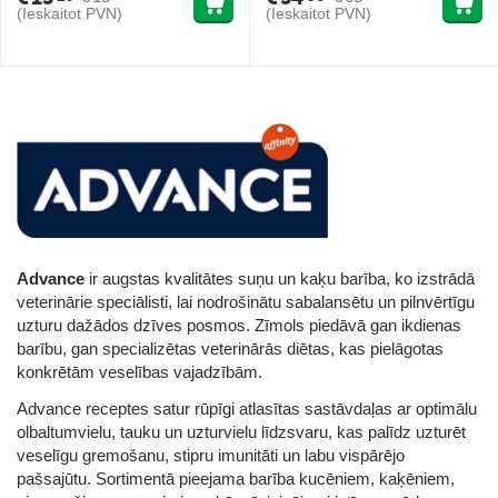
(Ieskaitot PVN)
(Ieskaitot PVN)
Advance
ir augstas kvalitātes suņu un kaķu barība, ko izstrādā
veterinārie speciālisti, lai nodrošinātu sabalansētu un pilnvērtīgu
uzturu dažādos dzīves posmos. Zīmols piedāvā gan ikdienas
barību, gan specializētas veterinārās diētas, kas pielāgotas
konkrētām veselības vajadzībām.
Advance receptes satur rūpīgi atlasītas sastāvdaļas ar optimālu
olbaltumvielu, tauku un uzturvielu līdzsvaru, kas palīdz uzturēt
veselīgu gremošanu, stipru imunitāti un labu vispārējo
pašsajūtu. Sortimentā pieejama barība kucēniem, kaķēniem,