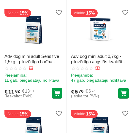
15%
15%
Atlaide
Atlaide
Adv dog mini adult Sensitive
Adv dog mini adult 0,7kg -
1,5kg - pilnvērtīga barība
pilnvērtīga augstās kvalitātes
mazo šķirņu pieaugušiem
sausā barība mazo šķirņu
suņiem (svars līdz 10 kg) ar
pieaugušiem suņiem (svars
Pieejamība:
Pieejamība:
jutīgu gremošanas sistēmu
līdz 10 kg). Ar vistu un rīsiem.
11 gab. piegādātāju noliktavā
47 gab. piegādātāju noliktavā
€
11
€
5
€
13
€
6
82
76
91
78
(Ieskaitot PVN)
(Ieskaitot PVN)
15%
15%
Atlaide
Atlaide