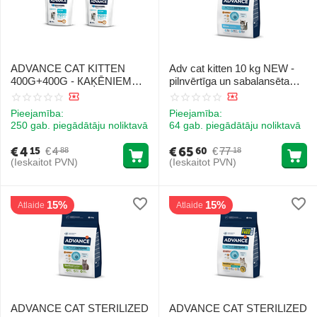
ADVANCE CAT KITTEN
Adv cat kitten 10 kg NEW -
400G+400G - КAĶĒNIEM
pilnvērtīga un sabalansēta
NO 2 LĪDZ 12 MENEŠIEM
augstas kvalitātes barība
(VISTA UN RĪSI)
kaķēniem (vecumā no 2 līdz
Pieejamība:
Pieejamība:
12 mēnešiem), grūsnām vai
250 gab. piegādātāju noliktavā
64 gab. piegādātāju noliktavā
barojošām kaķenēm.
€
4
€
65
€
4
€
77
15
60
88
18
(Ieskaitot PVN)
(Ieskaitot PVN)
15%
15%
Atlaide
Atlaide
ADVANCE CAT STERILIZED
ADVANCE CAT STERILIZED