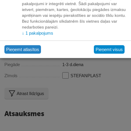
pakalpojumi ir integrēti vietnē. Šādi pakalpojumi var
Apraksts
ietvert, piemēram, kartes, ģeolokāciju piegādes izmaksu
aprēķinam vai iespēju pierakstīties ar sociālo tīklu kontu.
Konteiners barībai JERRY
Bez funkcionālajām sīkdatnēm šīs vietnes daļas var
nedarboties pareizi.
Tilpums: 23l
↓
1
pakalpojums
Izmērs: 37x32x46h cm
Pieņemt atlasītos
Pieņemt visus
Īpašības
Piegāde
1-3 d.diena
Zīmols
STEFANPLAST
Atrast līdzīgus
Atsauksmes