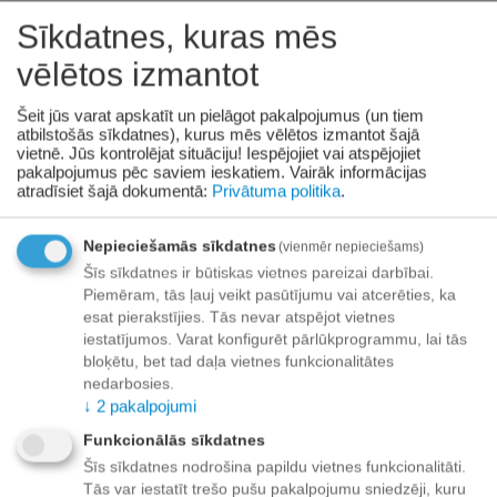
Sīkdatnes, kuras mēs
+
−
Grozā
vēlētos izmantot
Pievienot vēlmju sarakstam
Šeit jūs varat apskatīt un pielāgot pakalpojumus (un tiem
atbilstošās sīkdatnes), kurus mēs vēlētos izmantot šajā
vietnē. Jūs kontrolējat situāciju! Iespējojiet vai atspējojiet
Piegāde
pakalpojumus pēc saviem ieskatiem.
Vairāk informācijas
atradīsiet šajā dokumentā:
Privātuma politika
.
Preču izsniegšanas punktos -
bezmaksas!
Līdz dzīvokļa durvīm no 35.00 eur bezmaksas!
Nepieciešamās sīkdatnes
(vienmēr nepieciešams)
Līdz 34.99 EUR piegādes maksa:
Šīs sīkdatnes ir būtiskas vietnes pareizai darbībai.
Venipak kurjers - 3.90 EUR
Piemēram, tās ļauj veikt pasūtījumu vai atcerēties, ka
esat pierakstījies. Tās nevar atspējot vietnes
Omniva pakomāts - 3.20 EUR
iestatījumos. Varat konfigurēt pārlūkprogrammu, lai tās
bloķētu, bet tad daļa vietnes funkcionalitātes
nedarbosies.
↓
2
pakalpojumi
Apmaksa
Funkcionālās sīkdatnes
Šīs sīkdatnes nodrošina papildu vietnes funkcionalitāti.
Tās var iestatīt trešo pušu pakalpojumu sniedzēji, kuru