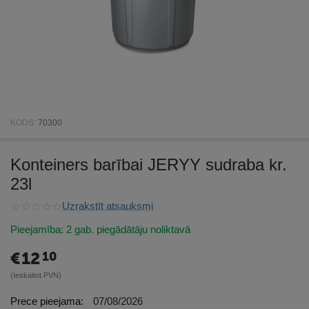
KODS:
70300
Konteiners barībai JERYY sudraba kr.
23l
Uzrakstīt atsauksmi
Pieejamība:
2 gab. piegādātāju noliktavā
€
12
10
(Ieskaitot PVN)
Prece pieejama:
07/08/2026