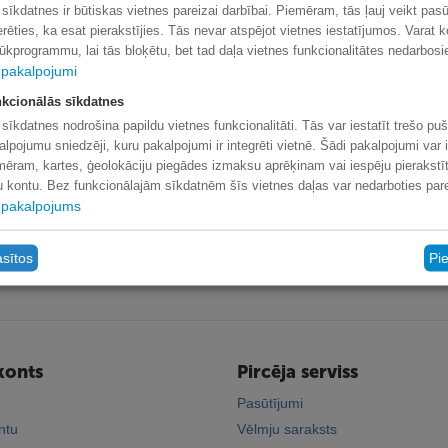
 sīkdatnes ir būtiskas vietnes pareizai darbībai. Piemēram, tās ļauj veikt pas
erēties, ka esat pierakstījies. Tās nevar atspējot vietnes iestatījumos. Varat k
lūkprogrammu, lai tās bloķētu, bet tad daļa vietnes funkcionalitātes nedarbosi
pakalpojumi
kcionālās sīkdatnes
 sīkdatnes nodrošina papildu vietnes funkcionalitāti. Tās var iestatīt trešo pu
alpojumu sniedzēji, kuru pakalpojumi ir integrēti vietnē. Šādi pakalpojumi var i
mēram, kartes, ģeolokāciju piegādes izmaksu aprēķinam vai iespēju pierakstīt
lu kontu. Bez funkcionālajām sīkdatnēm šīs vietnes daļas var nedarboties pare
pakalpojums
asītos
Pi
konts
Pircēja serviss
Pasūtījumi
ntu
Vēlmju saraksts