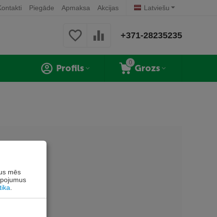
Kontakti
Piegāde
Apmaksa
Akcijas
Latviešu
+371-28235235
0
Profils
Grozs
rus mēs
alpojumus
tika
.