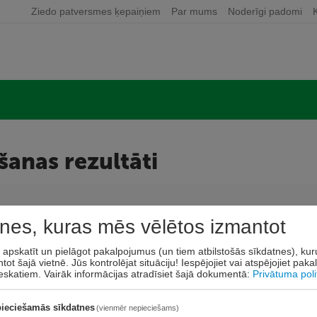
Ziedo patversmes ķepaiņiem
Par mums
Noderīgi padomi
anas rezultāti
nes, kuras mēs vēlētos izmantot
Preces netika atrastas
t apskatīt un pielāgot pakalpojumus (un tiem atbilstošās sīkdatnes), ku
Dzēst
tot šajā vietnē. Jūs kontrolējat situāciju! Iespējojiet vai atspējojiet pak
eskatiem.
Vairāk informācijas atradīsiet šajā dokumentā:
Privātuma poli
ieciešamās sīkdatnes
(vienmēr nepieciešams)