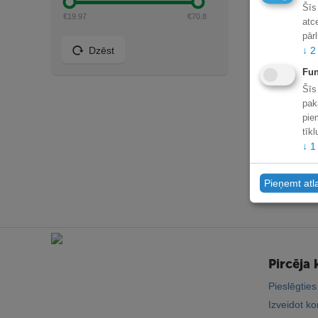
Šīs
€
19.97
€
70.8
atc
pār
↓
2
Dzēst
Fun
Šīs
pak
pie
tīk
↓
1
Pieņemt atl
Pircēja 
Pieslēgties
Izveidot ko