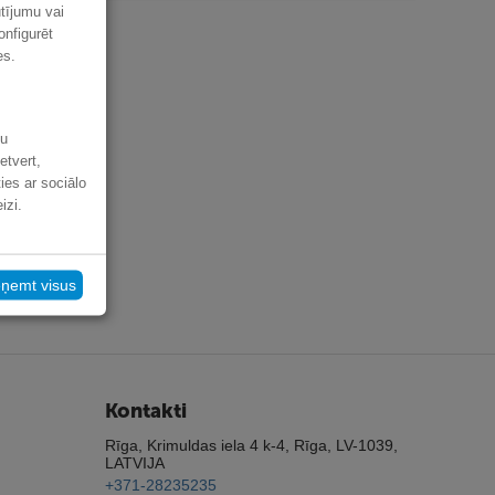
ūtījumu vai
onfigurēt
es.
šu
etvert,
ies ar sociālo
izi.
eņemt visus
Kontakti
Rīga, Krimuldas iela 4 k-4, Rīga, LV-1039,
LATVIJA
+371-28235235