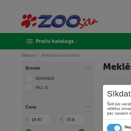
Preču katalogs
Sākums
/
Meklēšanas rezultāti
Meklēš
Brends
ADVANCE
HILL'S
Sīkdat
Šeit jūs vara
Cena
vēlētos izman
pēc saviem i
€
–
€
Nep