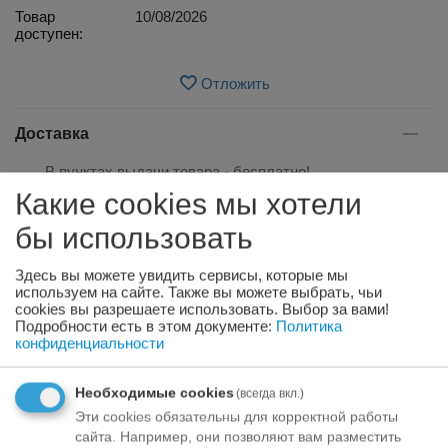
Товар
10/08/2026
доступен:
Отложить
Доставка
В пунктах выдачи товара -
бесплатно!
По Латвии свыше 35.00 евро - бесплатно!
Какие cookies мы хотели
По Латвии до 34.99 евро:
бы использовать
Venipak курьер - 3.90 евро
Здесь вы можете увидить сервисы, которые мы
Omniva пакомат - 3.20 евро
используем на сайте. Также вы можете выбрать, чьи
cookies вы разрешаете использовать. Выбор за вами!
Подробности есть в этом документе:
Политика
конфиденциальности
Оплата
Необходимые cookies
(всегда вкл.)
Эти cookies обязательны для корректной работы
сайта. Например, они позволяют вам разместить