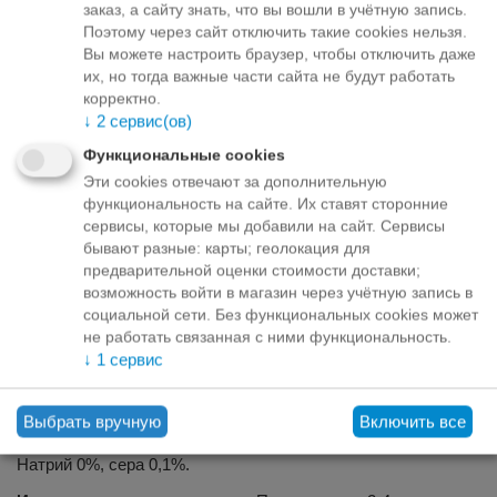
Описание
заказ, а сайту знать, что вы вошли в учётную запись.
Поэтому через сайт отключить такие cookies нельзя.
Dolfos Probiotic Paste - это паста для собак и кошек,
Вы можете настроить браузер, чтобы отключить даже
содержащая пробиотики и пребиотики, поддерживающие
их, но тогда важные части сайта не будут работать
правильное функционирование пищеварительного тракта.
корректно.
Компоненты препарата восстанавливают естественную
↓
2
сервис(ов)
микрофлору кишечника.
Функциональные cookies
Составные части:
Эти cookies отвечают за дополнительную
функциональность на сайте. Их ставят сторонние
Добавки в 1 кг.
сервисы, которые мы добавили на сайт. Сервисы
бывают разные: карты; геолокация для
Стабилизаторы кишечной флоры:
Пробиотик - 4b 1707
предварительной оценки стоимости доставки;
Enterococcus faecium DSM 10663 NCIMB 10415 1,5x10 12
возможность войти в магазин через учётную запись в
КОЕ, Бета-1,3 / 1,6-глюкан, маннано-олигосахариды (MOS).
социальной сети. Без функциональных cookies может
Состав:
дрожжи пивные сушеные, соевое масло, лецитин,
не работать связанная с ними функциональность.
масло из рыбы, инулин, фруктоолигосахариды (ФОС).
↓
1
сервис
Аналитические ингредиенты:
сырой белок 17%, сырые
масла и жиры 36%, сырая зола 2%, сырая клетчатка 3%,
Выбрать вручную
Включить все
влажность 20,1%, кальций 0,2%, фосфор 0,5%, магний 0 %,
Натрий 0%, сера 0,1%.