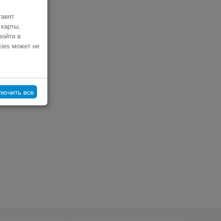
тавят
 карты;
войти в
kies может не
лючить все