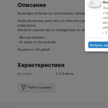
Фу
Описание
Эти
сто
Noderīgas tīrīšanas un nomierinošas salvetes suņu, kaķu u
гео
Ideāli piemērotas ausu sēra un netīrumu noņemšanai, sma
маг
uzlabošanai.
раб
Vienkārši uzlieciet tās uz rādītājpirksta un viegli pārvietoj
↓
1
- Bez parabēniem
- Ar alveju un burvjulazdu
Выбрать в
Daudzums: 50 gabali
Характеристики
Доставка
1-3 d.diena
Найти похожие