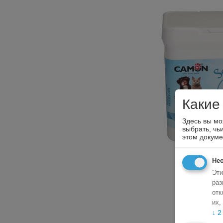
Какие
Здесь вы мо
выбрать, чь
этом докум
Не
Эти
раз
отк
их,
↓
2