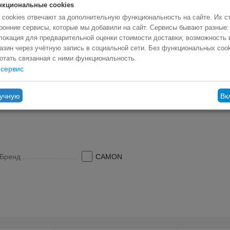
нкциональные cookies
 cookies отвечают за дополнительную функциональность на сайте. Их с
ронние сервисы, которые мы добавили на сайт. Сервисы бывают разные:
n mazo dzīvnieku ausu tīrīšanai.
локация для предварительной оценки стоимости доставки; возможность 
ku mazināšanai un suņa vispārējās ausu higiēnas
азин через учётную запись в социальной сети. Без функциональных coo
отать связанная с ними функциональность.
iet pa auss gliemežnīcu un auss kanālu.
сервис
ручную
Вк
Бренд
CAMON