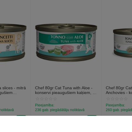
slices - mitrā
Chef 80gr Cat Tuna with Aloe -
Chef 80gr Cat
ugušiem
konservi pieaugušiem kaķiem, ar
Anchovies - k
 tunci
tunci un alveju.
pieaugušiem k
anšoviem.
Pieejamība:
Pieejamība:
noliktavā
236 gab. piegādātāju noliktavā
260 gab. piegād
€
1
€
1
59
59
(Ieskaitot PVN)
(Ieskaitot PVN)