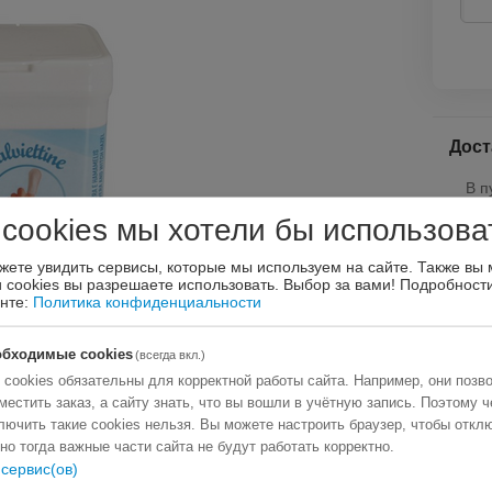
Дост
В п
По 
 cookies мы хотели бы использова
По 
жете увидить сервисы, которые мы используем на сайте. Также вы
Venip
и cookies вы разрешаете использовать. Выбор за вами!
Подробности
Omniv
енте:
Политика конфиденциальности
обходимые cookies
(всегда вкл.)
 cookies обязательны для корректной работы сайта. Например, они позв
Опла
местить заказ, а сайту знать, что вы вошли в учётную запись. Поэтому ч
лючить такие cookies нельзя. Вы можете настроить браузер, чтобы откл
 но тогда важные части сайта не будут работать корректно.
сервис(ов)