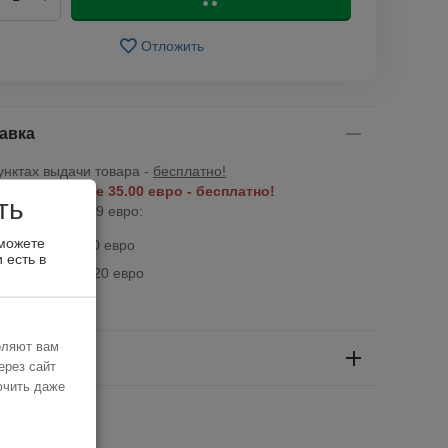
Отложить
авка
унктах выдачи товара -
бесплатно!
Латвии свыше 35.00 евро - бесплатно!
ть
Латвии до 34.99 евро:
 можете
ak курьер - 3.90 евро
 есть в
a пакомат - 3.20 евро
оляют вам
та
ерез сайт
ючить даже