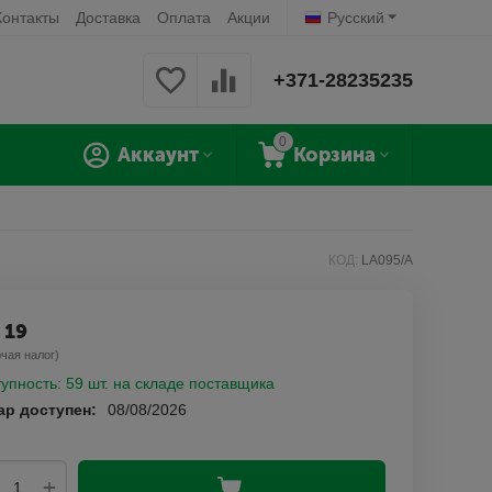
Контакты
Доставка
Оплата
Акции
Русский
+371-28235235
0
Аккаунт
Корзина
КОД:
LA095/A
5
19
чая налог)
упность:
59 шт. на складе поставщика
ар доступен:
08/08/2026
+