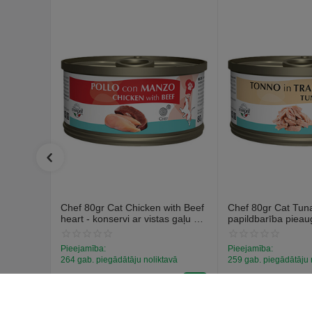
Chef 80gr Cat Chicken with Beef
Chef 80gr Cat Tuna 
heart - konservi ar vistas gaļu un
papildbarība piea
liellopa sirdim
kaķiem, konservi ar
Pieejamība:
Pieejamība:
264 gab. piegādātāju noliktavā
259 gab. piegādātāju 
€
1
€
1
59
59
(Ieskaitot PVN)
(Ieskaitot PVN)