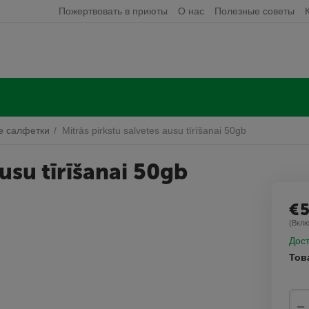
Пожертвовать в приюты
О нас
Полезные советы
е салфетки
/
Mitrās pirkstu salvetes ausu tīrīšanai 50gb
ausu tīrīšanai 50gb
€
(Вклю
Дост
Тов
−