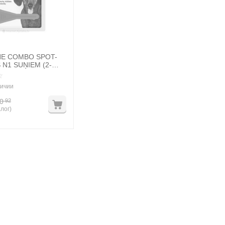
NE COMBO SPOT-
 N1 SUŅIEM (2-
личии
0
92
лог)