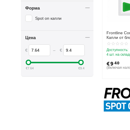
Форма
Spot on капли
Frontline C
Цена
Капли от бл
кошек и хор
€
–
€
Доступность:
4 шт. на скла
€
9
40
(Включая нало
€
7.64
€
9.4