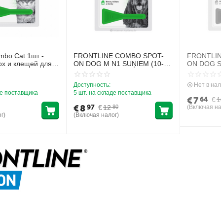
ombo Cat 1шт -
FRONTLINE COMBO SPOT-
FRONTLI
ох и клещей для
ON DOG M N1 SUŅIEM (10-
ON DOG S
ьков
20KG)
10KG)
Доступность:
Нет в на
де поставщика
5 шт. на складе поставщика
€
7
64
€
1
€
8
97
€
12
(Включая на
80
г)
(Включая налог)