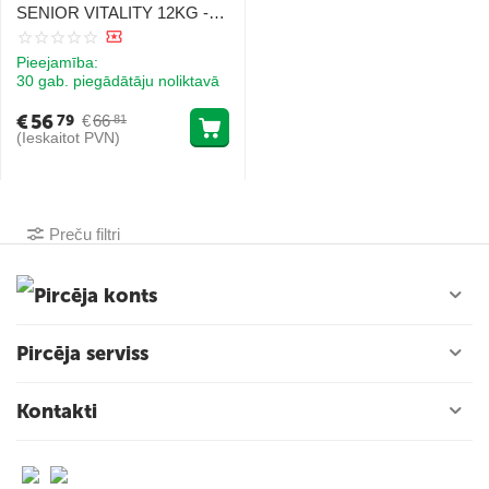
SENIOR VITALITY 12KG -
Pieaugušie lielo šķirņu suņi
(+30 kg), vecakiem par 6
Pieejamība:
gadiem
30 gab. piegādātāju noliktavā
€
56
€
66
79
81
(Ieskaitot PVN)
Preču filtri
Pircēja konts
Pircēja serviss
Kontakti